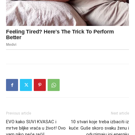
Previous article
Next article
EVO kako SUVI KVASAC i
10 stvari koje treba izbaciti iz
mrtve biljke vraća u život! Ovo
kuće: Guše skoro svaku ženu i
vam niko neće reći!
oduzimaju joj energiju