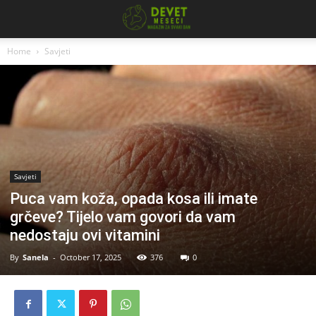
Home
Savjeti
Savjeti
Puca vam koža, opada kosa ili imate
grčeve? Tijelo vam govori da vam
nedostaju ovi vitamini
By
Sanela
-
October 17, 2025
376
0