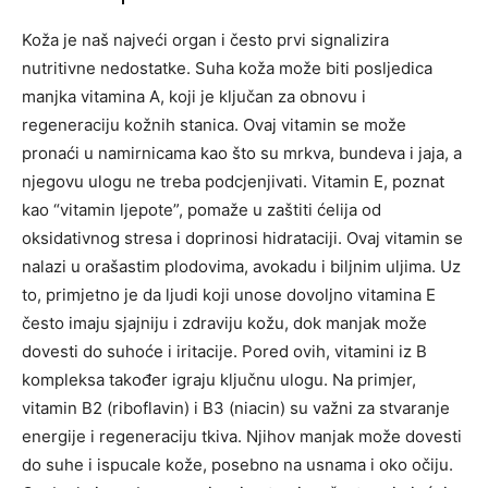
Koža je naš najveći organ i često prvi signalizira
nutritivne nedostatke. Suha koža može biti posljedica
manjka vitamina A, koji je ključan za obnovu i
regeneraciju kožnih stanica. Ovaj vitamin se može
pronaći u namirnicama kao što su mrkva, bundeva i jaja, a
njegovu ulogu ne treba podcjenjivati. Vitamin E, poznat
kao “vitamin ljepote”, pomaže u zaštiti ćelija od
oksidativnog stresa i doprinosi hidrataciji. Ovaj vitamin se
nalazi u orašastim plodovima, avokadu i biljnim uljima. Uz
to, primjetno je da ljudi koji unose dovoljno vitamina E
često imaju sjajniju i zdraviju kožu, dok manjak može
dovesti do suhoće i iritacije. Pored ovih, vitamini iz B
kompleksa također igraju ključnu ulogu. Na primjer,
vitamin B2 (riboflavin) i B3 (niacin) su važni za stvaranje
energije i regeneraciju tkiva. Njihov manjak može dovesti
do suhe i ispucale kože, posebno na usnama i oko očiju.