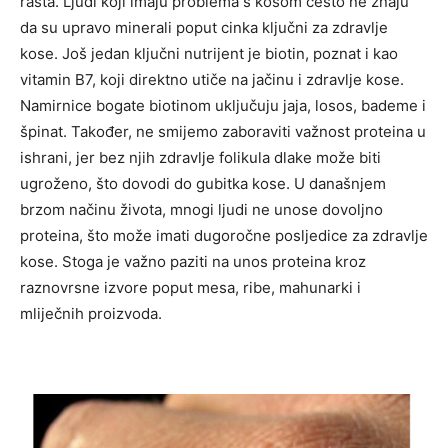
rasta. Ljudi koji imaju problema s kosom često ne znaju
da su upravo minerali poput cinka ključni za zdravlje
kose. Još jedan ključni nutrijent je biotin, poznat i kao
vitamin B7, koji direktno utiče na jačinu i zdravlje kose.
Namirnice bogate biotinom uključuju jaja, losos, bademe i
špinat. Također, ne smijemo zaboraviti važnost proteina u
ishrani, jer bez njih zdravlje folikula dlake može biti
ugroženo, što dovodi do gubitka kose. U današnjem
brzom načinu života, mnogi ljudi ne unose dovoljno
proteina, što može imati dugoročne posljedice za zdravlje
kose. Stoga je važno paziti na unos proteina kroz
raznovrsne izvore poput mesa, ribe, mahunarki i
mliječnih proizvoda.