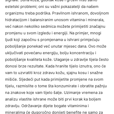
estetski problemi; oni su važni pokazatelji da našem
organizmu treba podrška. Pravilnom ishranom, dovoljnom
hidratacijom i balansiranim unosom vitamina i minerala,
već nakon nekoliko sedmica možete primijetiti značajnu
promjenu u svom izgledu i energiji. Na primjer, mnogi
ljudi koji započnu s promjenama u ishrani primjećuju
poboljšanje ponekad već unutar mjesec dana. Ovo može
uključivati ​​povećanu energiju, bolju koncentraciju i
poboljšanje kvaliteta kože. Ulaganje u zdravlje tijela često
donosi brze rezultate. Kada hranite tijelo iznutra, ono će
vam to uzvratiti kroz zdravu kožu, sjajnu kosu i snažne
mišiće. Sljedeći put kada primijetite promjene na svom
tijelu, razmislite o tome šta konzumirate i obratite pažnju
na znakove koje vam tijelo šalje. Uzimanje vremena za
analizu vlastite ishrane može biti prvi korak ka boljem
zdravlju. Održavanje dijete bogate vitaminima i
mineralima će dugoročno donijeti benefite ne samo za