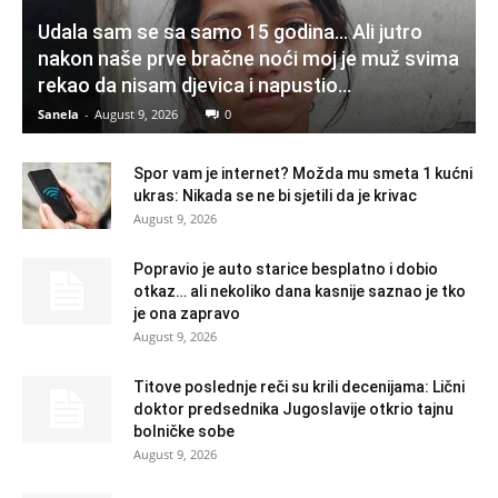
Udala sam se sa samo 15 godina… Ali jutro
nakon naše prve bračne noći moj je muž svima
rekao da nisam djevica i napustio...
Sanela
-
August 9, 2026
0
Spor vam je internet? Možda mu smeta 1 kućni
ukras: Nikada se ne bi sjetili da je krivac
August 9, 2026
Popravio je auto starice besplatno i dobio
otkaz… ali nekoliko dana kasnije saznao je tko
je ona zapravo
August 9, 2026
Titove poslednje reči su krili decenijama: Lični
doktor predsednika Jugoslavije otkrio tajnu
bolničke sobe
August 9, 2026