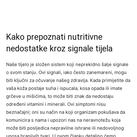
Kako prepoznati nutritivne
nedostatke kroz signale tijela
Naše tijelo je složen sistem koji neprekidno šalje signale
o svom stanju. Ovi signali, iako često zanemareni, mogu
biti ključni za očuvanje našeg zdravlja. Kada primijetite da
vaša koža postaje suha i ispucala, kosa opada ili imate
grčeve u mišićima, to može biti znak da nedostaju
određeni vitamini i minerali. Ovi simptomi nisu
beznačajni; oni su način na koji organizam pokušava da
komunicira s nama i upozori nas na neravnotežu koja
može biti posljedica nepravilne ishrane ili nedovoljnog
unosa hranjivih tvari. U ovom članku detaljno ćemo