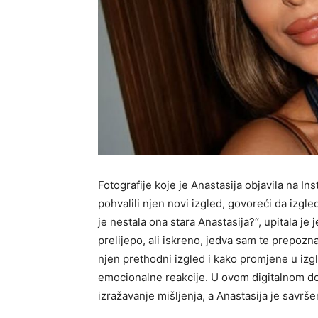
Fotografije koje je Anastasija objavila na I
pohvalili njen novi izgled, govoreći da izgle
je nestala ona stara Anastasija?“, upitala je 
prelijepo, ali iskreno, jedva sam te prepozna
njen prethodni izgled i kako promjene u izgl
emocionalne reakcije. U ovom digitalnom d
izražavanje mišljenja, a Anastasija je savrše