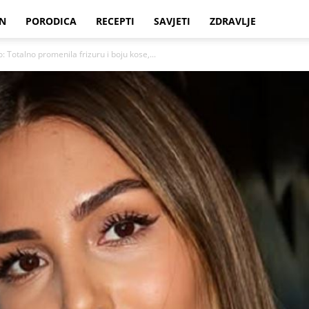
N
PORODICA
RECEPTI
SAVJETI
ZDRAVLJE
: Totalno promenila frizuru i boju kose,...