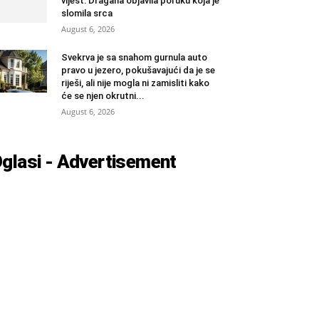
vijest: Dragana objavila poruku koja je
slomila srca
August 6, 2026
Svekrva je sa snahom gurnula auto
pravo u jezero, pokušavajući da je se
riješi, ali nije mogla ni zamisliti kako
će se njen okrutni...
August 6, 2026
glasi - Advertisement