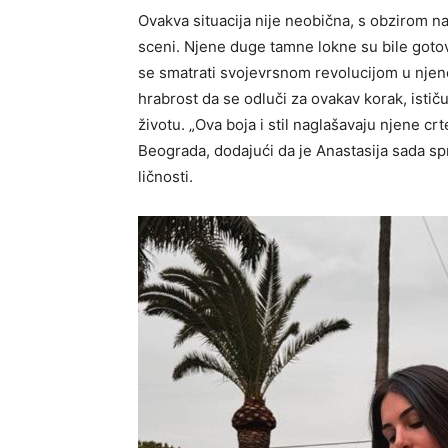
Ovakva situacija nije neobična, s obzirom n
sceni. Njene duge tamne lokne su bile gotov
se smatrati svojevrsnom revolucijom u njen
hrabrost da se odluči za ovakav korak, istič
životu. „Ova boja i stil naglašavaju njene crte
Beograda, dodajući da je Anastasija sada s
ličnosti.