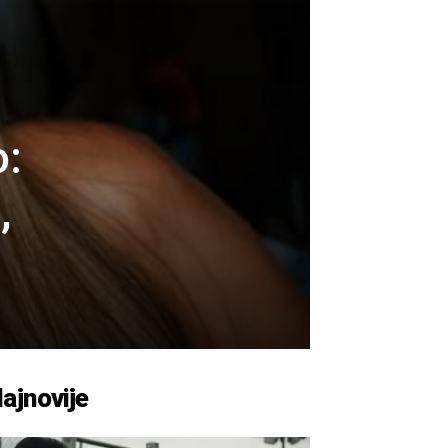
o:
,
ajnovije