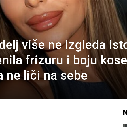
elj više ne izgleda ist
ila frizuru i boju kose
 ne liči na sebe
N