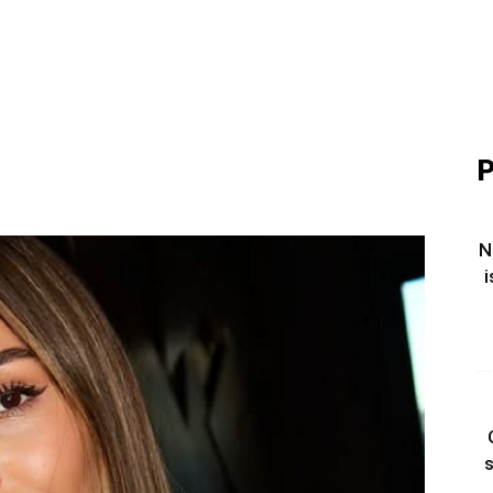
P
N
i
s