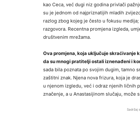
kao Ceca, već dugi niz godina privlači pažnju
su je jednom od najpriznatijih mladih zvijez
razlog zbog kojeg je često u fokusu medija; 
razgovora. Recentna promjena izgleda, umjes
društvenim mrežama.
Ova promjena, koja uključuje skraćivanje kos
da su mnogi pratitelji ostali iznenađeni i ko
sada bila poznata po svojim dugim, tamno sm
zaštitni znak. Njena nova frizura, koja je d
u njenom izgledu, već i odraz njenih ličnih 
značenje, a u Anastasijinom slučaju, može s
Sadržaj 