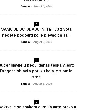
Sanela
-
August 6, 2026
0
SAM0 JE 0Čl 0DAJU: Ni za 100 života
nećete pogoditi ko je pjevačica sa...
Sanela
-
August 6, 2026
0
Jučer slavlje u Beču, danas teška vijest:
Dragana objavila poruku koja je slomila
srca
Sanela
-
August 6, 2026
0
vekrva je sa snahom gurnula auto pravo u