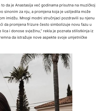
a to da je Anastasija već godinama prisutna na muzičkoj
o sinonim za nju, a promjena koja je uslijedila može
om imidžu. Mnogi modni stručnjaci pozdravili su njenu
ući da promjena frizure često simbolizuje novu fazu u
 lica i donose svježinu,” rekla je poznata stilistkinja iz
premna da istražuje nove aspekte svoje umjetničke