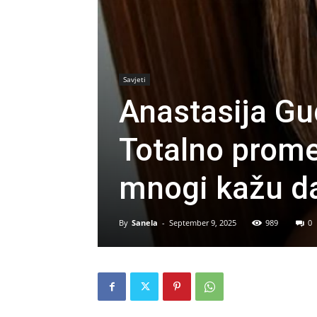
Savjeti
Anastasija Gud
Totalno promen
mnogi kažu da
By
Sanela
-
September 9, 2025
989
0