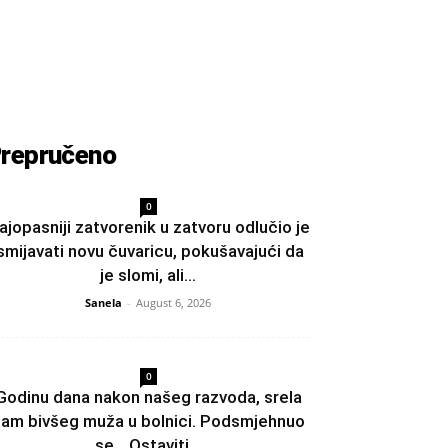
repručeno
0
ajopasniji zatvorenik u zatvoru odlučio je
smijavati novu čuvaricu, pokušavajući da
je slomi, ali...
Sanela
-
August 6, 2026
0
Godinu dana nakon našeg razvoda, srela
am bivšeg muža u bolnici. Podsmjehnuo
se. „Ostaviti...