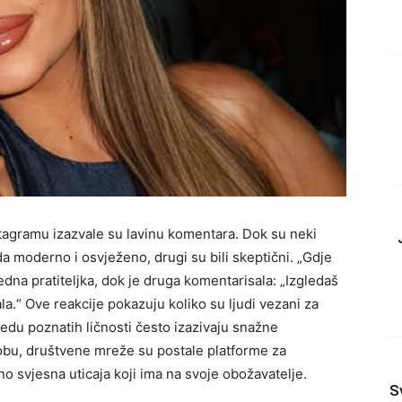
nstagramu izazvale su lavinu komentara. Dok su neki
da moderno i osvježeno, drugi su bili skeptični. „Gdje
jedna pratiteljka, dok je druga komentarisala: „Izgledaš
la.“ Ove reakcije pokazuju koliko su ljudi vezani za
edu poznatih ličnosti često izazivaju snažne
obu, društvene mreže su postale platforme za
no svjesna uticaja koji ima na svoje obožavatelje.
S