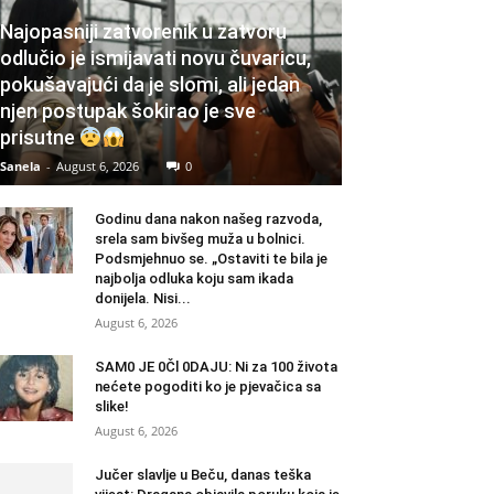
Najopasniji zatvorenik u zatvoru
odlučio je ismijavati novu čuvaricu,
pokušavajući da je slomi, ali jedan
njen postupak šokirao je sve
prisutne
Sanela
-
August 6, 2026
0
Godinu dana nakon našeg razvoda,
srela sam bivšeg muža u bolnici.
Podsmjehnuo se. „Ostaviti te bila je
najbolja odluka koju sam ikada
donijela. Nisi...
August 6, 2026
SAM0 JE 0Čl 0DAJU: Ni za 100 života
nećete pogoditi ko je pjevačica sa
slike!
August 6, 2026
Jučer slavlje u Beču, danas teška