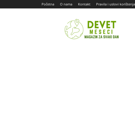
Početna
O nama
Kontakt
Pravila i uslovi korištenja
Devet
Meseci