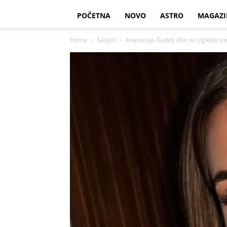
POČETNA
NOVO
ASTRO
MAGAZI
Home
Savjeti
Anastasija Gudelj više ne izgleda isto