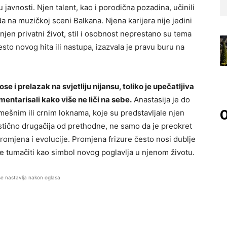
 javnosti. Njen talent, kao i porodična pozadina, učinili
da na muzičkoj sceni Balkana. Njena karijera nije jedini
njen privatni život, stil i osobnost neprestano su tema
to novog hita ili nastupa, izazvala je pravu buru na
e i prelazak na svjetliju nijansu, toliko je upečatljiva
mentarisali kako više ne liči na sebe.
Anastasija je do
O
ešnim ili crnim loknama, koje su predstavljale njen
rastično drugačija od prethodne, ne samo da je preokret
promjena i evolucije. Promjena frizure često nosi dublje
e tumačiti kao simbol novog poglavlja u njenom životu.
se nastavlja nakon oglasa