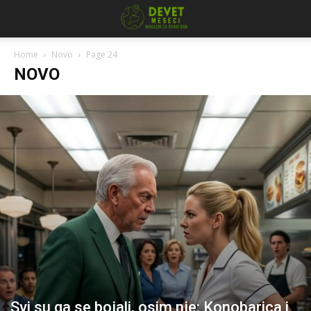
Home
Novo
Page 24
NOVO
Svi su ga se bojali, osim nje: Konobarica i