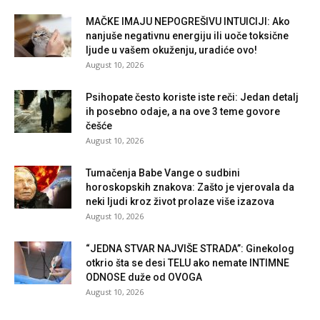
MAČKE IMAJU NEPOGREŠIVU INTUICIJI: Ako
nanjuše negativnu energiju ili uoče toksične
ljude u vašem okuženju, uradiće ovo!
August 10, 2026
Psihopate često koriste iste reči: Jedan detalj
ih posebno odaje, a na ove 3 teme govore
češće
August 10, 2026
Tumačenja Babe Vange o sudbini
horoskopskih znakova: Zašto je vjerovala da
neki ljudi kroz život prolaze više izazova
August 10, 2026
“JEDNA STVAR NAJVIŠE STRADA”: Ginekolog
otkrio šta se desi TELU ako nemate INTIMNE
ODNOSE duže od OVOGA
August 10, 2026