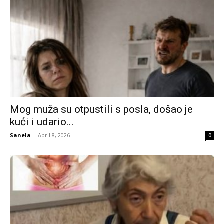
Mog muža su otpustili s posla, došao je
kući i udario...
Sanela
-
April 8, 2026
0