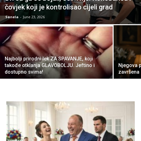
čovjek koji je kontrolisao cijeli grad
Sanela
-
June 23, 2026
Najbolji prirodni lek ZA SPAVANJE, koji
takođe otklanja GLAVOBOLJU. Jeftino i
Njegova p
dostupno svima!
završena p