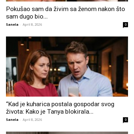
Pokušao sam da živim sa ženom nakon što
sam dugo bio...
Sanela
-
April 8, 2026
0
“Kad je kuharica postala gospodar svog
života: Kako je Tanya blokirala...
Sanela
-
April 8, 2026
0