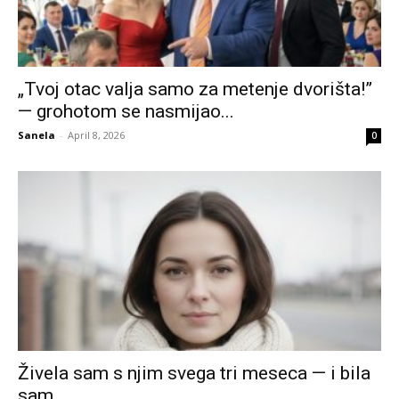
„Tvoj otac valja samo za metenje dvorišta!”
— grohotom se nasmijao...
Sanela
-
April 8, 2026
0
Živela sam s njim svega tri meseca — i bila
sam...