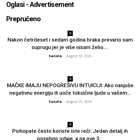
Oglasi - Advertisement
Prepručeno
0
Nakon četrdeset i sedam godina braka prevario sam
suprugu jer je više nisam želio....
Sanela
-
August 10, 2026
0
MAČKE IMAJU NEPOGREŠIVU INTUICIJI: Ako nanjuše
negativnu energiju ili uoče toksične ljude u vašem...
Sanela
-
August 10, 2026
0
Psihopate često koriste iste reči: Jedan detalj ih
posebno odaje, a na ove 3...