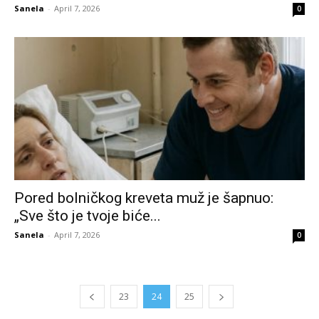
Sanela
-
April 7, 2026
0
Pored bolničkog kreveta muž je šapnuo:
„Sve što je tvoje biće...
Sanela
-
April 7, 2026
0
23
24
25