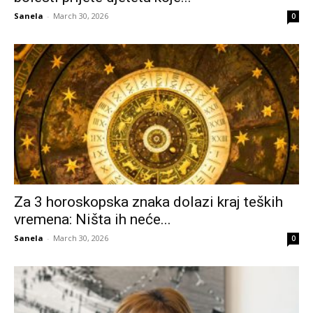
Sanela
-
March 30, 2026
0
Za 3 horoskopska znaka dolazi kraj teških
vremena: Ništa ih neće...
Sanela
-
March 30, 2026
0