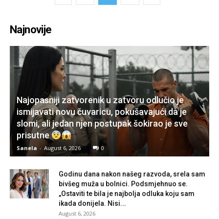
Najnovije
Najopasniji zatvorenik u zatvoru odlučio je
ismijavati novu čuvaricu, pokušavajući da je
slomi, ali jedan njen postupak šokirao je sve
prisutne
Sanela
-
August 6, 2026
0
Godinu dana nakon našeg razvoda, srela sam
bivšeg muža u bolnici. Podsmjehnuo se.
„Ostaviti te bila je najbolja odluka koju sam
ikada donijela. Nisi...
August 6, 2026