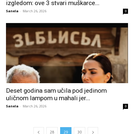
izgledom: ove 3 stvari muškarce...
Sanela
-
March 26, 2026
0
Deset godina sam učila pod jedinom
uličnom lampom u mahali jer...
Sanela
-
March 26, 2026
0
28
29
30