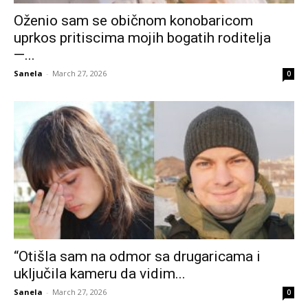
Oženio sam se običnom konobaricom
uprkos pritiscima mojih bogatih roditelja
—...
Sanela
-
March 27, 2026
0
“Otišla sam na odmor sa drugaricama i
uključila kameru da vidim...
Sanela
-
March 27, 2026
0