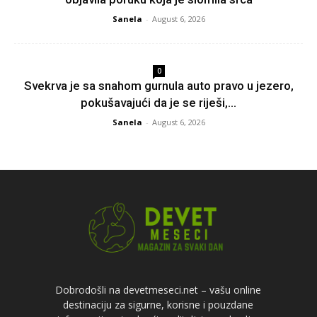
Sanela
-
August 6, 2026
0
Svekrva je sa snahom gurnula auto pravo u jezero,
pokušavajući da je se riješi,...
Sanela
-
August 6, 2026
Dobrodošli na devetmeseci.net – vašu online
destinaciju za sigurne, korisne i pouzdane