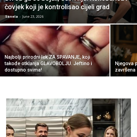
čovjek koji je kontrolisao cijeli grad
Sanela
-
June 23, 2026
Najbolji prirodni lek ZA SPAVANJE, koji
takođe otklanja GLAVOBOLJU. Jeftino i
Njegova p
dostupno svima!
završena p