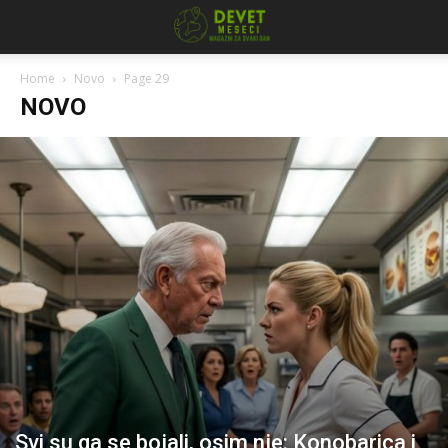
Home
Novo
Page 29
NOVO
Svi su ga se bojali, osim nje: Konobarica i