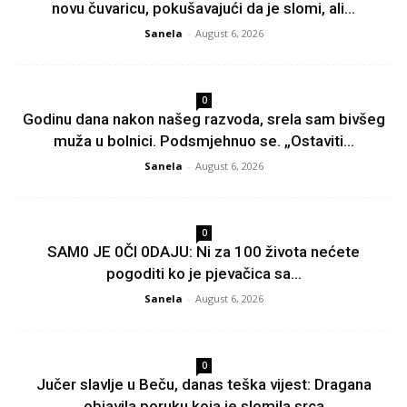
novu čuvaricu, pokušavajući da je slomi, ali...
Sanela
-
August 6, 2026
0
Godinu dana nakon našeg razvoda, srela sam bivšeg
muža u bolnici. Podsmjehnuo se. „Ostaviti...
Sanela
-
August 6, 2026
0
SAM0 JE 0Čl 0DAJU: Ni za 100 života nećete
pogoditi ko je pjevačica sa...
Sanela
-
August 6, 2026
0
Jučer slavlje u Beču, danas teška vijest: Dragana
objavila poruku koja je slomila srca