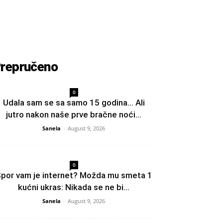
repručeno
0
Udala sam se sa samo 15 godina… Ali
jutro nakon naše prve bračne noći...
Sanela
-
August 9, 2026
0
por vam je internet? Možda mu smeta 1
kućni ukras: Nikada se ne bi...
Sanela
-
August 9, 2026