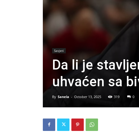
Savjeti
Da li je stavlj
uhvaćen sa b
By
Sanela
-
October 13, 2025
319
0