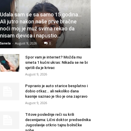
Udala sam se sa samo 15 godina…
Ali jutro nakon naše prve bračne
noći moj je muž svima rekao da
nisam djevica i napustio...
Sanela
-
August 9, 2026
0
Spor vam je internet? Možda mu
smeta 1 kućni ukras: Nikada se ne bi
sjetili da je krivac
August 9, 2026
Popravio je auto starice besplatno i
dobio otkaz… ali nekoliko dana
kasnije saznao je tko je ona zapravo
August 9, 2026
Titove poslednje reči su krili
decenijama: Lični doktor predsednika
Jugoslavije otkrio tajnu bolničke
sobe