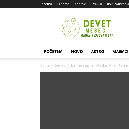
Početna
O nama
Kontakt
Pravila i uslovi korištenja
Devet
Meseci
POČETNA
NOVO
ASTRO
MAGAZI
Home
Savjeti
Da li je stavljena tačka: Milan Kal