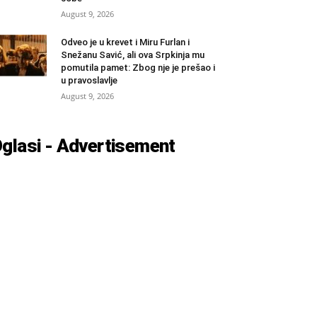
August 9, 2026
Odveo je u krevet i Miru Furlan i
Snežanu Savić, ali ova Srpkinja mu
pomutila pamet: Zbog nje je prešao i
u pravoslavlje
August 9, 2026
glasi - Advertisement