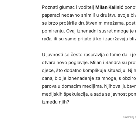
Poznati glumac i voditelj
Milan Kalinić
ponov
paparaci nedavno snimili u društvu svoje b
se brzo proširile društvenim mrežama, post
pomirenju. Ovaj iznenadni susret mnoge je na
rađa, ili su samo prijatelji koji zadržavaju b
U javnosti se često raspravlja o tome da li j
otvara novo poglavlje. Milan i Sandra su pro
djece, što dodatno komplikuje situaciju. Nji
dana, bio je iznenađenje za mnoge, s obzirom
parova u domaćim medijima. Njihova ljubavna
medijskih špekulacija, a sada se javnost p
između njih?
Sadržaj 