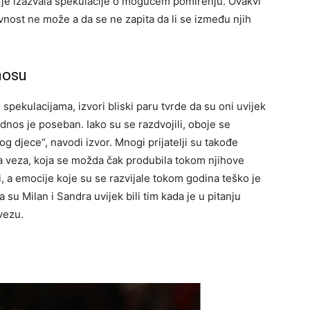
o je izazvala spekulacije o mogućem pomirenju. Ovakvi
vnost ne može a da se ne zapita da li se između njih
nosu
spekulacijama, izvori bliski paru tvrde da su oni uvijek
dnos je poseban. Iako su se razdvojili, oboje se
og djece“, navodi izvor. Mnogi prijatelji su takođe
na veza, koja se možda čak produbila tokom njihove
, a emocije koje su se razvijale tokom godina teško je
da su Milan i Sandra uvijek bili tim kada je u pitanju
vezu.