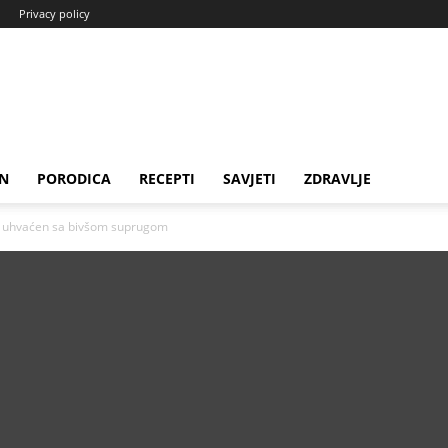
Privacy policy
N
PORODICA
RECEPTI
SAVJETI
ZDRAVLJE
inić uhvaćen sa bivšom suprugom