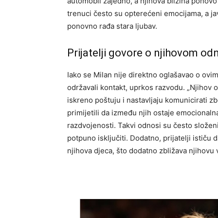
automobil zajedno, a njihova blizina ponov
trenuci često su opterećeni emocijama, a ja
ponovno rađa stara ljubav.
Prijatelji govore o njihovom od
Iako se Milan nije direktno oglašavao o ovim 
održavali kontakt, uprkos razvodu. „Njihov o
iskreno poštuju i nastavljaju komunicirati zb
primijetili da između njih ostaje emocional
razdvojenosti. Takvi odnosi su često složeni
potpuno isključiti. Dodatno, prijatelji ističu 
njihova djeca, što dodatno zbližava njihovu 