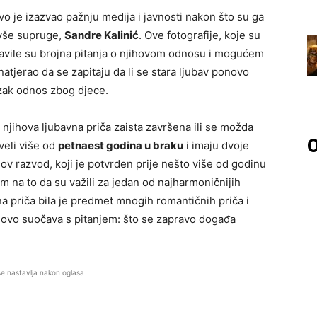
o je izazvao pažnju medija i javnosti nakon što su ga
ivše supruge,
Sandre Kalinić
. Ove fotografije, koje su
avile su brojna pitanja o njihovom odnosu i mogućem
tjerao da se zapitaju da li se stara ljubav ponovo
lizak odnos zbog djece.
e njihova ljubavna priča zaista završena ili se možda
O
veli više od
petnaest godina u braku
i imaju dvoje
hov razvod, koji je potvrđen prije nešto više od godinu
 na to da su važi­li za jedan od najharmoničnijih
 priča bila je predmet mnogih romantičnih priča i
onovo suočava s pitanjem: što se zapravo događa
se nastavlja nakon oglasa