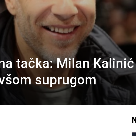
ena tačka: Milan Kalinić
ivšom suprugom
N