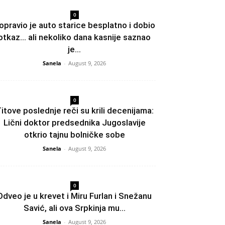
0
opravio je auto starice besplatno i dobio
otkaz… ali nekoliko dana kasnije saznao
je...
Sanela
-
August 9, 2026
0
itove poslednje reči su krili decenijama:
Lični doktor predsednika Jugoslavije
otkrio tajnu bolničke sobe
Sanela
-
August 9, 2026
0
Odveo je u krevet i Miru Furlan i Snežanu
Savić, ali ova Srpkinja mu...
Sanela
-
August 9, 2026