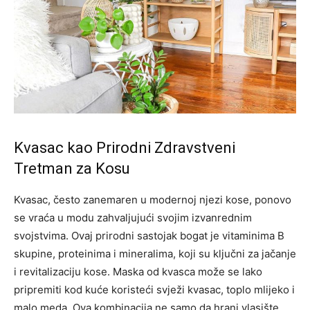
Kvasac kao Prirodni Zdravstveni
Tretman za Kosu
Kvasac, često zanemaren u modernoj njezi kose, ponovo
se vraća u modu zahvaljujući svojim izvanrednim
svojstvima. Ovaj prirodni sastojak bogat je vitaminima B
skupine, proteinima i mineralima, koji su ključni za jačanje
i revitalizaciju kose. Maska od kvasca može se lako
pripremiti kod kuće koristeći svježi kvasac, toplo mlijeko i
malo meda. Ova kombinacija ne samo da hrani vlasište,