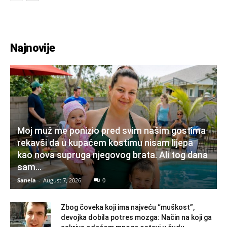
Najnovije
Moj muž me ponizio pred svim našim gostima
rekavši da u kupaćem kostimu nisam lijepa
kao nova supruga njegovog brata. Ali tog dana
sam...
Sanela
-
August 7, 2026
0
Zbog čoveka koji ima najveću “muškost”,
devojka dobila potres mozga: Način na koji ga