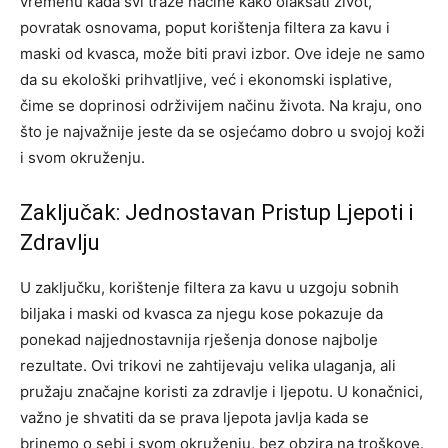
vremenu kada svi traže načine kako olakšati život,
povratak osnovama, poput korištenja filtera za kavu i
maski od kvasca, može biti pravi izbor. Ove ideje ne samo
da su ekološki prihvatljive, već i ekonomski isplative,
čime se doprinosi održivijem načinu života. Na kraju, ono
što je najvažnije jeste da se osjećamo dobro u svojoj koži
i svom okruženju.
Zaključak: Jednostavan Pristup Ljepoti i
Zdravlju
U zaključku, korištenje filtera za kavu u uzgoju sobnih
biljaka i maski od kvasca za njegu kose pokazuje da
ponekad najjednostavnija rješenja donose najbolje
rezultate. Ovi trikovi ne zahtijevaju velika ulaganja, ali
pružaju značajne koristi za zdravlje i ljepotu.
U konačnici,
važno je shvatiti da se prava ljepota javlja kada se
brinemo o sebi i svom okruženju, bez obzira na troškove.