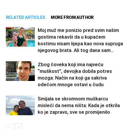
RELATED ARTICLES
MORE FROM AUTHOR
Moj muž me ponizio pred svim našim
gostima rekavši da u kupaćem
kostimu nisam lijepa kao nova supruga
njegovog brata. Ali tog dana sam...
Zbog čoveka koji ima najveću
“muškost”, devojka dobila potres
mozga: Način na koji ga sakriva
odećom mnoge ostavi u čudu
Smijala se skromnom muškarcu
misleći da nema ništa: Kada je otkrila
ko je zapravo, sve se promijenilo