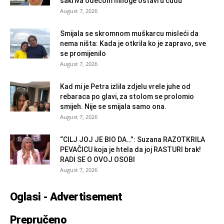
sakriva odećom mnoge ostavi u čudu
August 7, 2026
Smijala se skromnom muškarcu misleći da
nema ništa: Kada je otkrila ko je zapravo, sve
se promijenilo
August 7, 2026
Kad mi je Petra izlila zdjelu vrele juhe od
rebaraca po glavi, za stolom se prolomio
smijeh. Nije se smijala samo ona.
August 7, 2026
“CILJ JOJ JE BIO DA…”: Suzana RAZOTKRILA
PEVAČICU koja je htela da joj RASTURI brak!
RADI SE O OVOJ OSOBI
August 7, 2026
Oglasi - Advertisement
Prepručeno