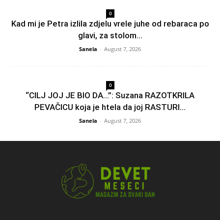
0
Kad mi je Petra izlila zdjelu vrele juhe od rebaraca po
glavi, za stolom...
Sanela
-
August 7, 2026
0
“CILJ JOJ JE BIO DA…”: Suzana RAZOTKRILA
PEVAČICU koja je htela da joj RASTURI...
Sanela
-
August 7, 2026