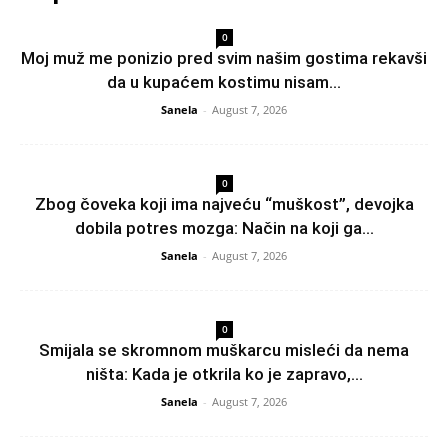
0
Moj muž me ponizio pred svim našim gostima rekavši
da u kupaćem kostimu nisam...
Sanela
-
August 7, 2026
0
Zbog čoveka koji ima najveću “muškost”, devojka
dobila potres mozga: Način na koji ga...
Sanela
-
August 7, 2026
0
Smijala se skromnom muškarcu misleći da nema
ništa: Kada je otkrila ko je zapravo,...
Sanela
-
August 7, 2026