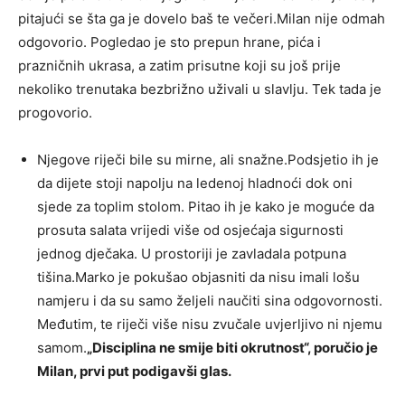
pitajući se šta ga je dovelo baš te večeri.Milan nije odmah
odgovorio. Pogledao je sto prepun hrane, pića i
prazničnih ukrasa, a zatim prisutne koji su još prije
nekoliko trenutaka bezbrižno uživali u slavlju. Tek tada je
progovorio.
Njegove riječi bile su mirne, ali snažne.Podsjetio ih je
da dijete stoji napolju na ledenoj hladnoći dok oni
sjede za toplim stolom. Pitao ih je kako je moguće da
prosuta salata vrijedi više od osjećaja sigurnosti
jednog dječaka. U prostoriji je zavladala potpuna
tišina.Marko je pokušao objasniti da nisu imali lošu
namjeru i da su samo željeli naučiti sina odgovornosti.
Međutim, te riječi više nisu zvučale uvjerljivo ni njemu
samom.
„Disciplina ne smije biti okrutnost“, poručio je
Milan, prvi put podigavši glas.