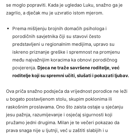
se moglo popraviti. Kada je ugledao Luku, snažno ga je
zagrlio, a dječak mu je uzvratio istom mjerom.
Prema mišljenju brojnih domaćih psihologa i
porodičnih savjetnika čiji su stavovi često
predstavljeni u regionalnim medijima, upravo su
iskreno priznanje greške i spremnost na promjenu
među najvažnijim koracima ka obnovi porodičnog
povjerenja.
Djeca ne traže savršene roditelje, već
roditelje koji su spremni učiti, slušati i pokazati ljubav.
Ova priča snažno podsjeća da vrijednost porodice ne leži
u bogato postavljenom stolu, skupim poklonima ili
raskošnim proslavama. Ono što zaista ostaje u sjećanju
jesu pažnja, razumijevanje i osjećaj sigurnosti koji
pružamo jedni drugima. Milan je te večeri pokazao da
prava snaga nije u ljutnji, već u zaštiti slabijih i u