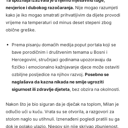
Ta spoznaja izazvala je u njemu mješavinu tuge,
nevjerice i dubokog razočaranja.
Nije mogao razumjeti
kako je iko mogao smatrati prihvatljivim da dijete provodi
vrijeme na temperaturi od minus deset stepeni zbog
obične greške.
Prema pisanju domaćih medija poput portala koji se
bave porodičnim i društvenim temama u Bosni i
Hercegovini, stručnjaci godinama upozoravaju da
fizičko i emocionalno kažnjavanje djece može ostaviti
ozbiljne posljedice na njihov razvoj.
Posebno se
naglašava da kazna nikada ne smije ugroziti
sigurnost ili zdravlje djeteta
, bez obzira na okolnosti.
Nakon što je bio siguran da je dječak na toplom, Milan je
odlučio ući u kuću. Vrata su se otvorila, a razgovori za
stolom naglo su utihnuli. Iznenađeni pogledi pratili su ga
dok je polako ulazio. Njegov sin nije skrivao zbunjenost,