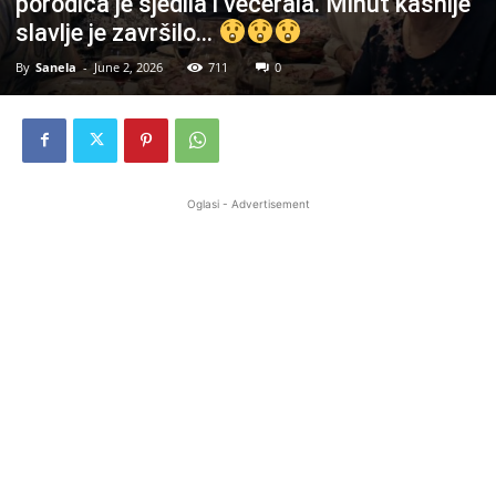
porodica je sjedila i večerala. Minut kasnije
slavlje je završilo…
By
Sanela
-
June 2, 2026
711
0
Oglasi - Advertisement