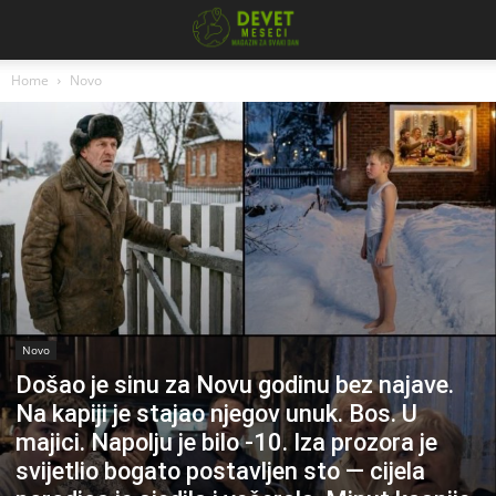
Home
Novo
Novo
Došao je sinu za Novu godinu bez najave.
Na kapiji je stajao njegov unuk. Bos. U
majici. Napolju je bilo -10. Iza prozora je
svijetlio bogato postavljen sto — cijela