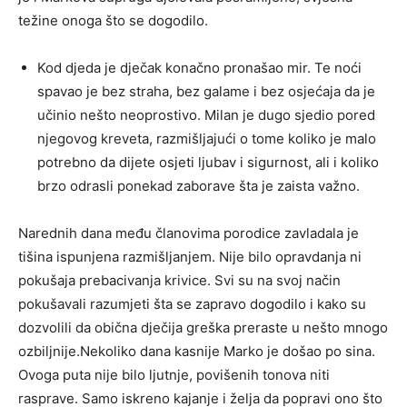
težine onoga što se dogodilo.
Kod djeda je dječak konačno pronašao mir. Te noći
spavao je bez straha, bez galame i bez osjećaja da je
učinio nešto neoprostivo. Milan je dugo sjedio pored
njegovog kreveta, razmišljajući o tome koliko je malo
potrebno da dijete osjeti ljubav i sigurnost, ali i koliko
brzo odrasli ponekad zaborave šta je zaista važno.
Narednih dana među članovima porodice zavladala je
tišina ispunjena razmišljanjem. Nije bilo opravdanja ni
pokušaja prebacivanja krivice. Svi su na svoj način
pokušavali razumjeti šta se zapravo dogodilo i kako su
dozvolili da obična dječija greška preraste u nešto mnogo
ozbiljnije.Nekoliko dana kasnije Marko je došao po sina.
Ovoga puta nije bilo ljutnje, povišenih tonova niti
rasprave. Samo iskreno kajanje i želja da popravi ono što