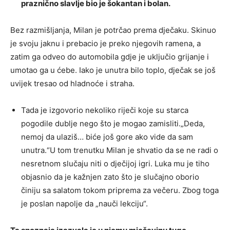
praznično slavlje bio je šokantan i bolan.
Bez razmišljanja, Milan je potrčao prema dječaku. Skinuo
je svoju jaknu i prebacio je preko njegovih ramena, a
zatim ga odveo do automobila gdje je uključio grijanje i
umotao ga u ćebe. Iako je unutra bilo toplo, dječak se još
uvijek tresao od hladnoće i straha.
Tada je izgovorio nekoliko riječi koje su starca
pogodile dublje nego što je mogao zamisliti.„Deda,
nemoj da ulaziš… biće još gore ako vide da sam
unutra.“U tom trenutku Milan je shvatio da se ne radi o
nesretnom slučaju niti o dječijoj igri. Luka mu je tiho
objasnio da je kažnjen zato što je slučajno oborio
činiju sa salatom tokom priprema za večeru. Zbog toga
je poslan napolje da „nauči lekciju“.