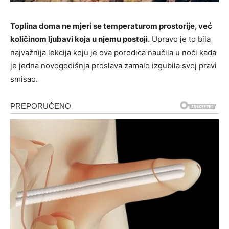
Toplina doma ne mjeri se temperaturom prostorije, već
količinom ljubavi koja u njemu postoji.
Upravo je to bila
najvažnija lekcija koju je ova porodica naučila u noći kada
je jedna novogodišnja proslava zamalo izgubila svoj pravi
smisao.