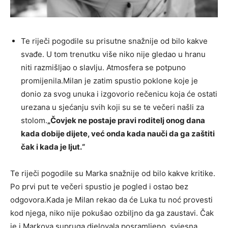
Te riječi pogodile su prisutne snažnije od bilo kakve
svađe. U tom trenutku više niko nije gledao u hranu
niti razmišljao o slavlju. Atmosfera se potpuno
promijenila.Milan je zatim spustio poklone koje je
donio za svog unuka i izgovorio rečenicu koja će ostati
urezana u sjećanju svih koji su se te večeri našli za
stolom.
„Čovjek ne postaje pravi roditelj onog dana
kada dobije dijete, već onda kada nauči da ga zaštiti
čak i kada je ljut.“
Te riječi pogodile su Marka snažnije od bilo kakve kritike.
Po prvi put te večeri spustio je pogled i ostao bez
odgovora.Kada je Milan rekao da će Luka tu noć provesti
kod njega, niko nije pokušao ozbiljno da ga zaustavi. Čak
je i Markova supruga djelovala posramljeno, svjesna