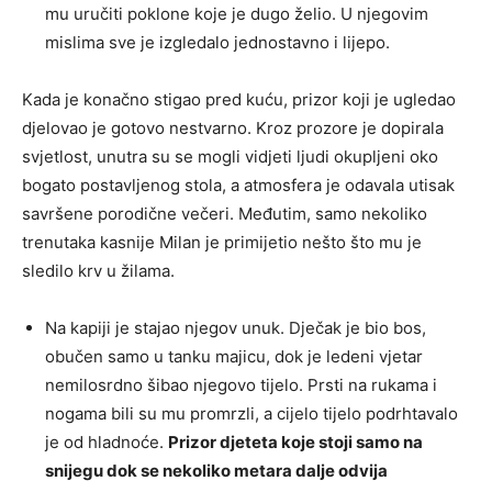
mu uručiti poklone koje je dugo želio. U njegovim
mislima sve je izgledalo jednostavno i lijepo.
Kada je konačno stigao pred kuću, prizor koji je ugledao
djelovao je gotovo nestvarno. Kroz prozore je dopirala
svjetlost, unutra su se mogli vidjeti ljudi okupljeni oko
bogato postavljenog stola, a atmosfera je odavala utisak
savršene porodične večeri. Međutim, samo nekoliko
trenutaka kasnije Milan je primijetio nešto što mu je
sledilo krv u žilama.
Na kapiji je stajao njegov unuk. Dječak je bio bos,
obučen samo u tanku majicu, dok je ledeni vjetar
nemilosrdno šibao njegovo tijelo. Prsti na rukama i
nogama bili su mu promrzli, a cijelo tijelo podrhtavalo
je od hladnoće.
Prizor djeteta koje stoji samo na
snijegu dok se nekoliko metara dalje odvija