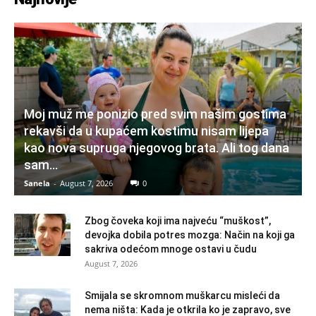
Moj muž me ponizio pred svim našim gostima
rekavši da u kupaćem kostimu nisam lijepa
kao nova supruga njegovog brata. Ali tog dana
sam...
Sanela
-
August 7, 2026
0
Zbog čoveka koji ima najveću “muškost”,
devojka dobila potres mozga: Način na koji ga
sakriva odećom mnoge ostavi u čudu
August 7, 2026
Smijala se skromnom muškarcu misleći da
nema ništa: Kada je otkrila ko je zapravo, sve