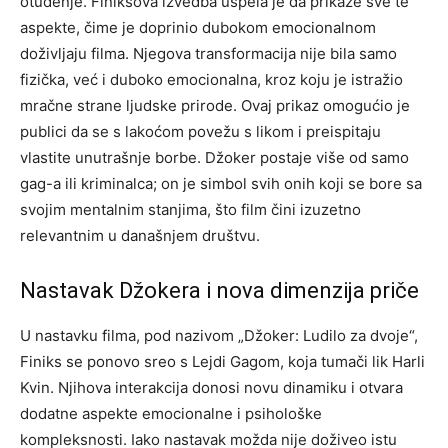
otuđenje. Finiksova izvedba uspela je da prikaže sve te
aspekte, čime je doprinio dubokom emocionalnom
doživljaju filma. Njegova transformacija nije bila samo
fizička, već i duboko emocionalna, kroz koju je istražio
mračne strane ljudske prirode. Ovaj prikaz omogućio je
publici da se s lakoćom povežu s likom i preispitaju
vlastite unutrašnje borbe. Džoker postaje više od samo
gag-a ili kriminalca; on je simbol svih onih koji se bore sa
svojim mentalnim stanjima, što film čini izuzetno
relevantnim u današnjem društvu.
Nastavak Džokera i nova dimenzija priče
U nastavku filma, pod nazivom „Džoker: Ludilo za dvoje“,
Finiks se ponovo sreo s Lejdi Gagom, koja tumači lik Harli
Kvin. Njihova interakcija donosi novu dinamiku i otvara
dodatne aspekte emocionalne i psihološke
kompleksnosti. Iako nastavak možda nije doživeo istu