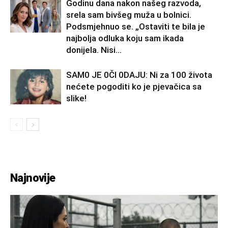
Godinu dana nakon našeg razvoda,
srela sam bivšeg muža u bolnici.
Podsmjehnuo se. „Ostaviti te bila je
najbolja odluka koju sam ikada
donijela. Nisi...
SAM0 JE 0Čl 0DAJU: Ni za 100 života
nećete pogoditi ko je pjevačica sa
slike!
Najnovije