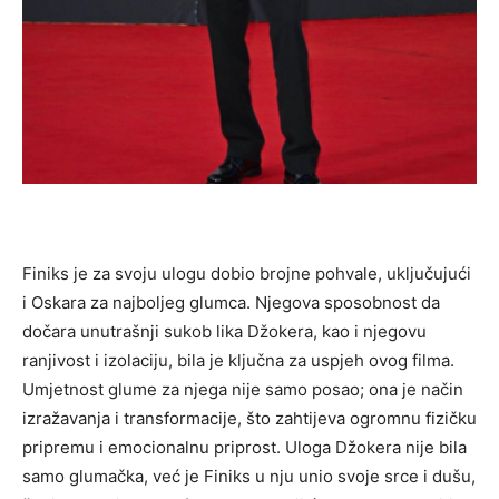
Finiks je za svoju ulogu dobio brojne pohvale, uključujući
i Oskara za najboljeg glumca. Njegova sposobnost da
dočara unutrašnji sukob lika Džokera, kao i njegovu
ranjivost i izolaciju, bila je ključna za uspjeh ovog filma.
Umjetnost glume za njega nije samo posao; ona je način
izražavanja i transformacije, što zahtijeva ogromnu fizičku
pripremu i emocionalnu priprost. Uloga Džokera nije bila
samo glumačka, već je Finiks u nju unio svoje srce i dušu,