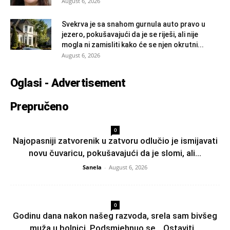
August 6, 2026
Svekrva je sa snahom gurnula auto pravo u
jezero, pokušavajući da je se riješi, ali nije
mogla ni zamisliti kako će se njen okrutni...
August 6, 2026
Oglasi - Advertisement
Prepručeno
0
Najopasniji zatvorenik u zatvoru odlučio je ismijavati
novu čuvaricu, pokušavajući da je slomi, ali...
Sanela
-
August 6, 2026
0
Godinu dana nakon našeg razvoda, srela sam bivšeg
muža u bolnici. Podsmjehnuo se. „Ostaviti...