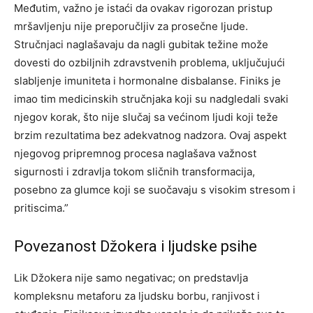
Međutim, važno je istaći da ovakav rigorozan pristup
mršavljenju nije preporučljiv za prosečne ljude.
Stručnjaci naglašavaju da nagli gubitak težine može
dovesti do ozbiljnih zdravstvenih problema, uključujući
slabljenje imuniteta i hormonalne disbalanse. Finiks je
imao tim medicinskih stručnjaka koji su nadgledali svaki
njegov korak, što nije slučaj sa većinom ljudi koji teže
brzim rezultatima bez adekvatnog nadzora. Ovaj aspekt
njegovog pripremnog procesa naglašava važnost
sigurnosti i zdravlja tokom sličnih transformacija,
posebno za glumce koji se suočavaju s visokim stresom i
pritiscima.”
Povezanost Džokera i ljudske psihe
Lik Džokera nije samo negativac; on predstavlja
kompleksnu metaforu za ljudsku borbu, ranjivost i