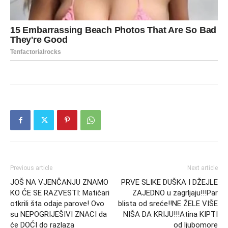
Previous article
Next article
JOŠ NA VJENČANJU ZNAMO
PRVE SLIKE DUŠKA I DŽEJLE
KO ĆE SE RAZVESTI: Matičari
ZAJEDNO u zagrljaju!!!Par
otkrili šta odaje parove! Ovo
blista od sreće!!NE ŽELE VIŠE
su NEPOGRIJEŠIVI ZNACI da
NIŠA DA KRIJU!!!Atina KIPTI
će DOĆI do razlaza
od ljubomore