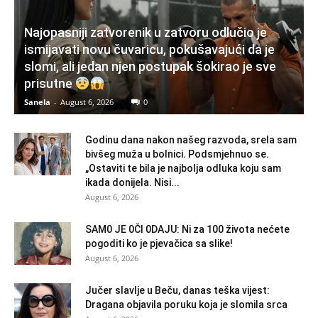
Najopasniji zatvorenik u zatvoru odlučio je
ismijavati novu čuvaricu, pokušavajući da je
slomi, ali jedan njen postupak šokirao je sve
prisutne
Sanela
-
August 6, 2026
0
Godinu dana nakon našeg razvoda, srela sam
bivšeg muža u bolnici. Podsmjehnuo se.
„Ostaviti te bila je najbolja odluka koju sam
ikada donijela. Nisi...
August 6, 2026
SAM0 JE 0Čl 0DAJU: Ni za 100 života nećete
pogoditi ko je pjevačica sa slike!
August 6, 2026
Jučer slavlje u Beču, danas teška vijest:
Dragana objavila poruku koja je slomila srca