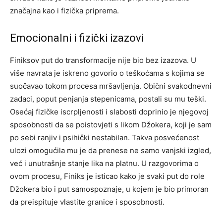
značajna kao i fizička priprema.
Emocionalni i fizički izazovi
Finiksov put do transformacije nije bio bez izazova. U
više navrata je iskreno govorio o teškoćama s kojima se
suočavao tokom procesa mršavljenja. Obični svakodnevni
zadaci, poput penjanja stepenicama, postali su mu teški.
Osećaj fizičke iscrpljenosti i slabosti doprinio je njegovoj
sposobnosti da se poistovjeti s likom Džokera, koji je sam
po sebi ranjiv i psihički nestabilan. Takva posvećenost
ulozi omogućila mu je da prenese ne samo vanjski izgled,
već i unutrašnje stanje lika na platnu. U razgovorima o
ovom procesu, Finiks je isticao kako je svaki put do role
Džokera bio i put samospoznaje, u kojem je bio primoran
da preispituje vlastite granice i sposobnosti.