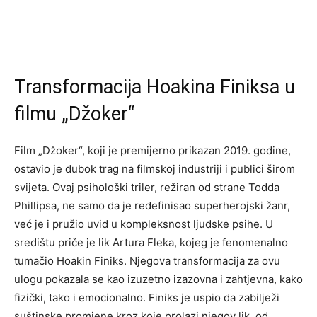
Transformacija Hoakina Finiksa u
filmu „Džoker“
Film „Džoker“, koji je premijerno prikazan 2019. godine,
ostavio je dubok trag na filmskoj industriji i publici širom
svijeta. Ovaj psihološki triler, režiran od strane Todda
Phillipsa, ne samo da je redefinisao superherojski žanr,
već je i pružio uvid u kompleksnost ljudske psihe. U
središtu priče je lik Artura Fleka, kojeg je fenomenalno
tumačio Hoakin Finiks. Njegova transformacija za ovu
ulogu pokazala se kao izuzetno izazovna i zahtjevna, kako
fizički, tako i emocionalno. Finiks je uspio da zabilježi
suštinske promjene kroz koje prolazi njegov lik, od