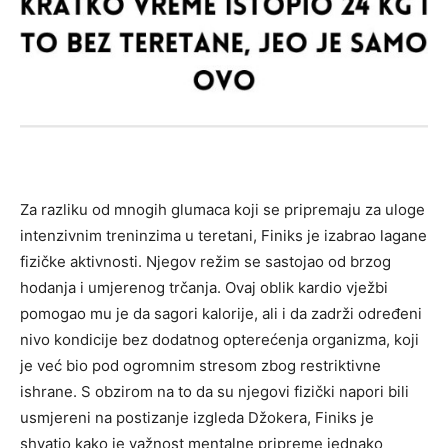
Za razliku od mnogih glumaca koji se pripremaju za uloge
intenzivnim treninzima u teretani, Finiks je izabrao lagane
fizičke aktivnosti. Njegov režim se sastojao od brzog
hodanja i umjerenog trčanja. Ovaj oblik kardio vježbi
pomogao mu je da sagori kalorije, ali i da zadrži određeni
nivo kondicije bez dodatnog opterećenja organizma, koji
je već bio pod ogromnim stresom zbog restriktivne
ishrane. S obzirom na to da su njegovi fizički napori bili
usmjereni na postizanje izgleda Džokera, Finiks je
shvatio kako je važnost mentalne pripreme jednako