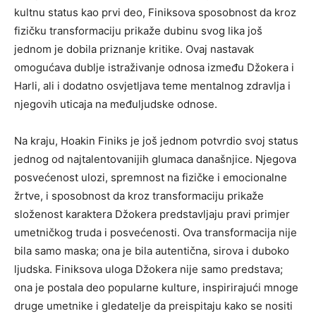
kultnu status kao prvi deo, Finiksova sposobnost da kroz
fizičku transformaciju prikaže dubinu svog lika još
jednom je dobila priznanje kritike. Ovaj nastavak
omogućava dublje istraživanje odnosa između Džokera i
Harli, ali i dodatno osvjetljava teme mentalnog zdravlja i
njegovih uticaja na međuljudske odnose.
Na kraju, Hoakin Finiks je još jednom potvrdio svoj status
jednog od najtalentovanijih glumaca današnjice. Njegova
posvećenost ulozi, spremnost na fizičke i emocionalne
žrtve, i sposobnost da kroz transformaciju prikaže
složenost karaktera Džokera predstavljaju pravi primjer
umetničkog truda i posvećenosti. Ova transformacija nije
bila samo maska; ona je bila autentična, sirova i duboko
ljudska. Finiksova uloga Džokera nije samo predstava;
ona je postala deo popularne kulture, inspirirajući mnoge
druge umetnike i gledatelje da preispitaju kako se nositi