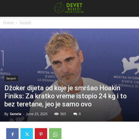
Home
Savjeti
Savjeti
Džoker dijeta od koje je smršao Hoakin
Finiks: Za kratko vreme istopio 24 kg i to
bez teretane, jeo je samo ovo
By
Sanela
-
June 23, 2025
563
0