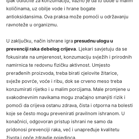
ipak odlučite za konzumaciju, važno je da to bude u malim
količinama, uz obilje vode i hrane bogate
antioksidansima. Ova praksa može pomoći u održavanju
ravnoteže u organizmu.
U zaključku, način ishrane igra
presudnu ulogu u
prevenciji raka debelog crijeva
. Ljekari savjetuju da se
fokusirate na umjerenost, konzumaciju svježih i prirodnih
namirnica te redovnu fizičku aktivnost. Umjesto
prerađenih proizvoda, treba birati cjelovite žitarice,
svježe povrće, voće i ribu, dok se crveno meso treba
konzumirati rijetko i u malim porcijama. Male promjene u
svakodnevnim navikama mogu značajno smanjiti rizik i
pomoći da crijeva ostanu zdrava, čista i otporna na bolesti
koje se često mogu prevenirati pravilnom ishranom. U
konačnici, odgovoran pristup ishrani ne samo da
pridonosi prevenciji raka, već i unapređuje kvalitetu
života i opće zdravlje pojedinca.