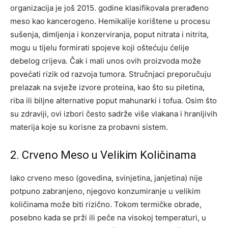
organizacija je još 2015. godine klasifikovala prerađeno
meso kao kancerogeno. Hemikalije korištene u procesu
sušenja, dimljenja i konzerviranja, poput nitrata i nitrita,
mogu u tijelu formirati spojeve koji oštećuju ćelije
debelog crijeva. Čak i mali unos ovih proizvoda može
povećati rizik od razvoja tumora. Stručnjaci preporučuju
prelazak na svježe izvore proteina, kao što su piletina,
riba ili biljne alternative poput mahunarki i tofua. Osim što
su zdraviji, ovi izbori često sadrže više vlakana i hranljivih
materija koje su korisne za probavni sistem.
2. Crveno Meso u Velikim Količinama
Iako crveno meso (govedina, svinjetina, janjetina) nije
potpuno zabranjeno, njegovo konzumiranje u velikim
količinama može biti rizično. Tokom termičke obrade,
posebno kada se prži ili peče na visokoj temperaturi, u