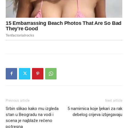
Previous article
Next article
Srbin slikao kako mu izgleda
5 namirnica koje ljekari za rak
stan u Beogradu na vodi i
debelog crijeva izbjegavaju
scena je najblaže rečeno
potresna