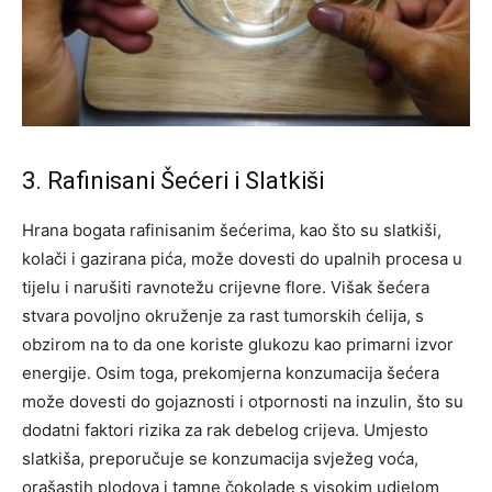
3. Rafinisani Šećeri i Slatkiši
Hrana bogata rafinisanim šećerima, kao što su slatkiši,
kolači i gazirana pića, može dovesti do upalnih procesa u
tijelu i narušiti ravnotežu crijevne flore. Višak šećera
stvara povoljno okruženje za rast tumorskih ćelija, s
obzirom na to da one koriste glukozu kao primarni izvor
energije.
Osim toga, prekomjerna konzumacija šećera
može dovesti do gojaznosti i otpornosti na inzulin, što su
dodatni faktori rizika za rak debelog crijeva. Umjesto
slatkiša, preporučuje se konzumacija svježeg voća,
orašastih plodova i tamne čokolade s visokim udjelom