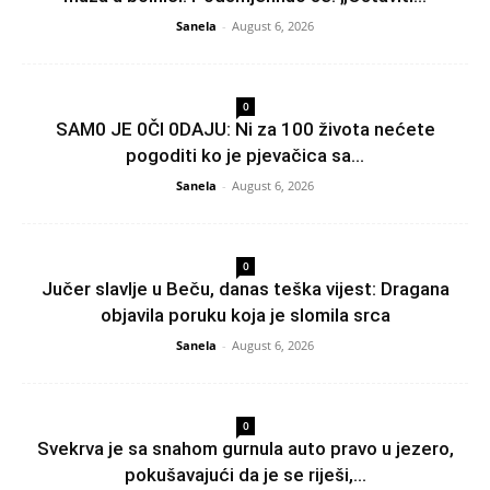
Sanela
-
August 6, 2026
0
SAM0 JE 0Čl 0DAJU: Ni za 100 života nećete
pogoditi ko je pjevačica sa...
Sanela
-
August 6, 2026
0
Jučer slavlje u Beču, danas teška vijest: Dragana
objavila poruku koja je slomila srca
Sanela
-
August 6, 2026
0
Svekrva je sa snahom gurnula auto pravo u jezero,
pokušavajući da je se riješi,...