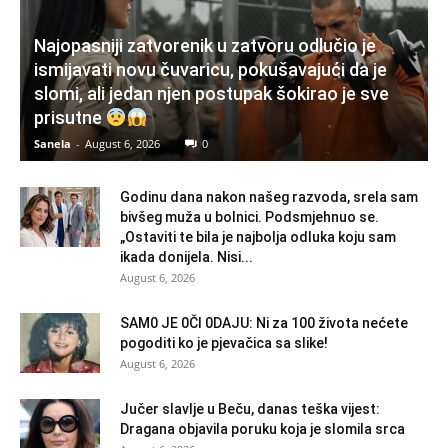
Najopasniji zatvorenik u zatvoru odlučio je
ismijavati novu čuvaricu, pokušavajući da je
slomi, ali jedan njen postupak šokirao je sve
prisutne
Sanela
-
August 6, 2026
0
Godinu dana nakon našeg razvoda, srela sam
bivšeg muža u bolnici. Podsmjehnuo se.
„Ostaviti te bila je najbolja odluka koju sam
ikada donijela. Nisi...
August 6, 2026
SAM0 JE 0Čl 0DAJU: Ni za 100 života nećete
pogoditi ko je pjevačica sa slike!
August 6, 2026
Jučer slavlje u Beču, danas teška vijest:
Dragana objavila poruku koja je slomila srca