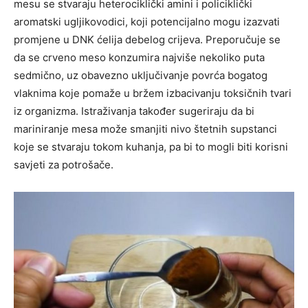
mesu se stvaraju heterociklički amini i policiklički
aromatski ugljikovodici, koji potencijalno mogu izazvati
promjene u DNK ćelija debelog crijeva. Preporučuje se
da se crveno meso konzumira najviše nekoliko puta
sedmično, uz obavezno uključivanje povrća bogatog
vlaknima koje pomaže u bržem izbacivanju toksičnih tvari
iz organizma. Istraživanja također sugeriraju da bi
mariniranje mesa može smanjiti nivo štetnih supstanci
koje se stvaraju tokom kuhanja, pa bi to mogli biti korisni
savjeti za potrošače.