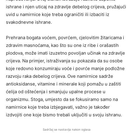
ishrane i njen uticaj na zdravlje debelog crijeva, pružajući
uvid u namirnice koje treba ograničiti ili izbaciti iz
svakodnevne ishrane.
Prehrana bogata voćem, povrćem, cjelovitim žitaricama i
zdravim masnoćama, kao što su one iz ribe i orašastih
plodova, može imati izuzetno povoljan učinak na zdravlje
crijeva. Na primjer, istraživanja su pokazala da su osobe
koje redovno konzumiraju voće i povrće manje podložne
razvoju raka debelog crijeva. Ove namirnice sadrže
antioksidanse, vitamine i minerale koji pomažu u zaštiti
ćelija od oštećenja i smanjuju upalne procese u
organizmu. Stoga, umjesto da se fokusiramo samo na
namirnice koje treba izbjegavati, važno je također
izdvojiti one koje bismo trebali uključiti u svoju ishranu.
Sadržaj se nastavlja nakon oglasa