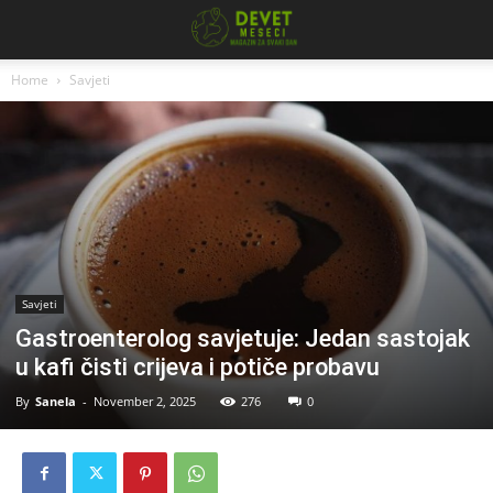
Home
Savjeti
Savjeti
Gastroenterolog savjetuje: Jedan sastojak
u kafi čisti crijeva i potiče probavu
By
Sanela
-
November 2, 2025
276
0