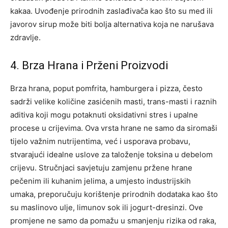
kakaa.
Uvođenje prirodnih zaslađivača kao što su med ili
javorov sirup može biti bolja alternativa koja ne narušava
zdravlje.
4. Brza Hrana i Prženi Proizvodi
Brza hrana, poput pomfrita, hamburgera i pizza, često
sadrži velike količine zasićenih masti, trans-masti i raznih
aditiva koji mogu potaknuti oksidativni stres i upalne
procese u crijevima. Ova vrsta hrane ne samo da siromaši
tijelo važnim nutrijentima, već i usporava probavu,
stvarajući idealne uslove za taloženje toksina u debelom
crijevu.
Stručnjaci savjetuju zamjenu pržene hrane
pečenim ili kuhanim jelima, a umjesto industrijskih
umaka, preporučuju korištenje prirodnih dodataka kao što
su maslinovo ulje, limunov sok ili jogurt-dresinzi. Ove
promjene ne samo da pomažu u smanjenju rizika od raka,