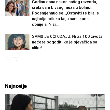
Godinu dana nakon našeg razvoda,
srela sam bivšeg muža u bolnici.
Podsmjehnuo se. „Ostaviti te bila je
najbolja odluka koju sam ikada
donijela. Nisi...
SAM0 JE 0Čl 0DAJU: Ni za 100 života
nećete pogoditi ko je pjevačica sa
slike!
Najnovije