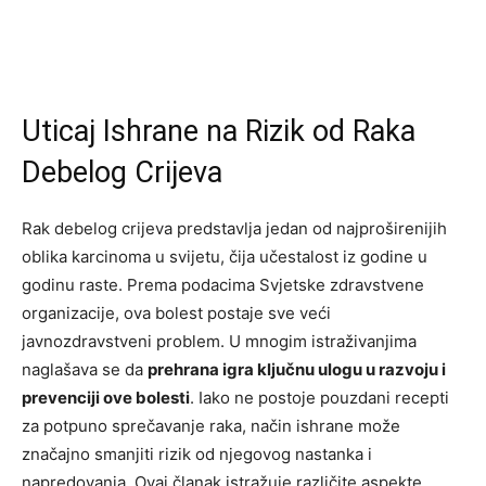
Uticaj Ishrane na Rizik od Raka
Debelog Crijeva
Rak debelog crijeva predstavlja jedan od najproširenijih
oblika karcinoma u svijetu, čija učestalost iz godine u
godinu raste. Prema podacima Svjetske zdravstvene
organizacije, ova bolest postaje sve veći
javnozdravstveni problem. U mnogim istraživanjima
naglašava se da
prehrana igra ključnu ulogu u razvoju i
prevenciji ove bolesti
. Iako ne postoje pouzdani recepti
za potpuno sprečavanje raka, način ishrane može
značajno smanjiti rizik od njegovog nastanka i
napredovanja. Ovaj članak istražuje različite aspekte