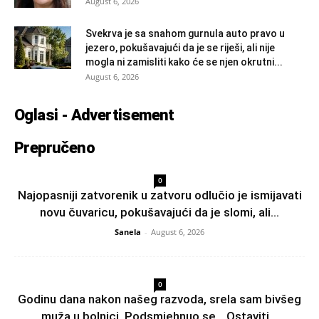
August 6, 2026
Svekrva je sa snahom gurnula auto pravo u
jezero, pokušavajući da je se riješi, ali nije
mogla ni zamisliti kako će se njen okrutni...
August 6, 2026
Oglasi - Advertisement
Prepručeno
0
Najopasniji zatvorenik u zatvoru odlučio je ismijavati
novu čuvaricu, pokušavajući da je slomi, ali...
Sanela
-
August 6, 2026
0
Godinu dana nakon našeg razvoda, srela sam bivšeg
muža u bolnici. Podsmjehnuo se. „Ostaviti...