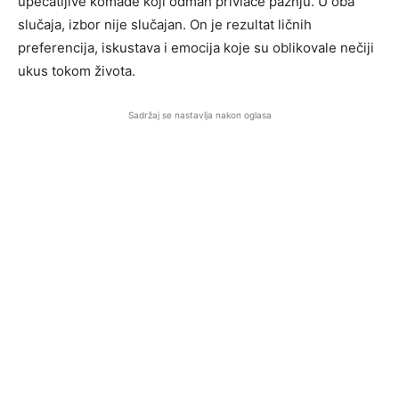
upečatljive komade koji odmah privlače pažnju. U oba
slučaja, izbor nije slučajan. On je rezultat ličnih
preferencija, iskustava i emocija koje su oblikovale nečiji
ukus tokom života.
Sadržaj se nastavlja nakon oglasa