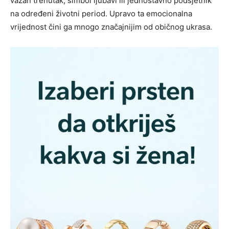
važan trenutak, simbol ljubavi ili jednostavno podsjetnik
na određeni životni period. Upravo ta emocionalna
vrijednost čini ga mnogo značajnijim od običnog ukrasa.