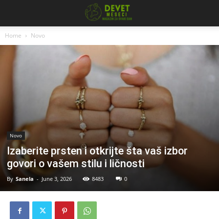
Home
Novo
Novo
Izaberite prsten i otkrijte šta vaš izbor
govori o vašem stilu i ličnosti
By
Sanela
-
June 3, 2026
8483
0