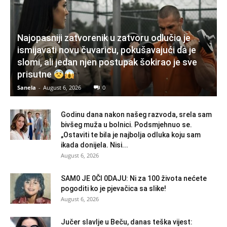
Najopasniji zatvorenik u zatvoru odlučio je
ismijavati novu čuvaricu, pokušavajući da je
slomi, ali jedan njen postupak šokirao je sve
prisutne
Sanela
-
August 6, 2026
0
Godinu dana nakon našeg razvoda, srela sam
bivšeg muža u bolnici. Podsmjehnuo se.
„Ostaviti te bila je najbolja odluka koju sam
ikada donijela. Nisi...
August 6, 2026
SAM0 JE 0Čl 0DAJU: Ni za 100 života nećete
pogoditi ko je pjevačica sa slike!
August 6, 2026
Jučer slavlje u Beču, danas teška vijest: