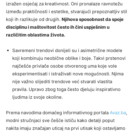
izražen osjećaj za kreativnost. Oni pronalaze ravnotežu
između praktičnosti i estetike, stvarajući prepoznatljiv stil
koji ih razlikuje od drugih.
Njihova sposobnost da spoje
disciplinu i maštovitost često ih čini uspješnim u
različitim oblastima života.
Savremeni trendovi donijeli su i asimetrične modele
koji kombinuju neobične oblike i boje. Takvi prstenovi
najčešće privlače osobe otvorenog uma koje vole
eksperimentisati i istraživati nove mogućnosti. Njima
nije važno slijediti trendove već stvarati vlastita
pravila. Upravo zbog toga često djeluju inspirativno
ljudima iz svoje okoline.
Prema navodima domaćeg informativnog portala
Avaz.ba
,
modni stručnjaci sve češće ističu kako detalji poput
nakita imaju značajan uticaj na prvi utisak koji ostavljamo