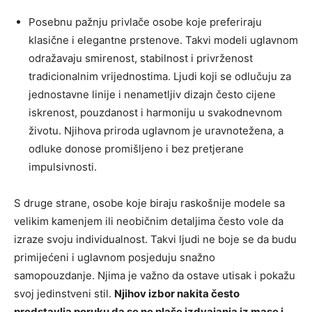
Posebnu pažnju privlače osobe koje preferiraju
klasične i elegantne prstenove. Takvi modeli uglavnom
odražavaju smirenost, stabilnost i privrženost
tradicionalnim vrijednostima. Ljudi koji se odlučuju za
jednostavne linije i nenametljiv dizajn često cijene
iskrenost, pouzdanost i harmoniju u svakodnevnom
životu. Njihova priroda uglavnom je uravnotežena, a
odluke donose promišljeno i bez pretjerane
impulsivnosti.
S druge strane, osobe koje biraju raskošnije modele sa
velikim kamenjem ili neobičnim detaljima često vole da
izraze svoju individualnost. Takvi ljudi ne boje se da budu
primijećeni i uglavnom posjeduju snažno
samopouzdanje. Njima je važno da ostave utisak i pokažu
svoj jedinstveni stil.
Njihov izbor nakita često
predstavlja poruku da se ne plaše izdvajanja iz mase i