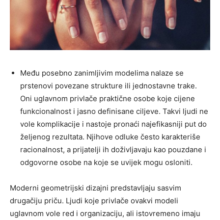
Među posebno zanimljivim modelima nalaze se
prstenovi povezane strukture ili jednostavne trake.
Oni uglavnom privlače praktične osobe koje cijene
funkcionalnost i jasno definisane ciljeve. Takvi ljudi ne
vole komplikacije i nastoje pronaći najefikasniji put do
željenog rezultata. Njihove odluke često karakteriše
racionalnost, a prijatelji ih doživljavaju kao pouzdane i
odgovorne osobe na koje se uvijek mogu osloniti.
Moderni geometrijski dizajni predstavljaju sasvim
drugačiju priču. Ljudi koje privlače ovakvi modeli
uglavnom vole red i organizaciju, ali istovremeno imaju