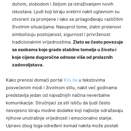
duhom, slobodom i željom za istraživanjem novih
iskustava. Ljudi koji biraju srebrni nakit uglavnom su
otvoreni za promjene i lako se prilagođavaju različitim
životnim situacijama. Nasuprot tome, zlatni prstenovi
simbolizuju postojanost, sigurnost i privrženost
tradicionalnim vrijednostima.
Zlato se često povezuje
sa osobama koje grade stabilne temelje u životu i
koje cijene dugoročne odnose više od prolaznih
zadovoljstava.
Kako prenosi domaći portal
Klix.ba
u tekstovima
posvećenim modi i životnom stilu, nakit već godinama
predstavlja jedan od najvažnijih načina neverbalne
komunikacije. Stručnjaci za stil ističu da ljudi često
nesvjesno biraju modne dodatke koji najbolje odražavaju
njihove unutrašnje vrijednosti i emocionalno stanje.
Upravo zbog toga određeni komad nakita može postati