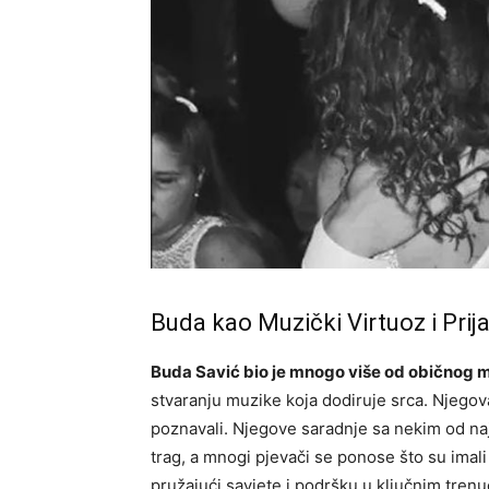
Buda kao Muzički Virtuoz i Prija
Buda Savić bio je mnogo više od običnog 
stvaranju muzike koja dodiruje srca. Njegova
poznavali. Njegove saradnje sa nekim od na
trag, a mnogi pjevači se ponose što su imali
pružajući savjete i podršku u ključnim trenu