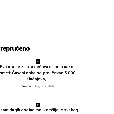
repručeno
0
Evo šta se zaista dešava s nama nakon
smrti: Čuveni onkolog proučavao 5.000
slučajeva,...
Sanela
-
August 7, 2026
0
sam dugih godina moj komšija je svakog