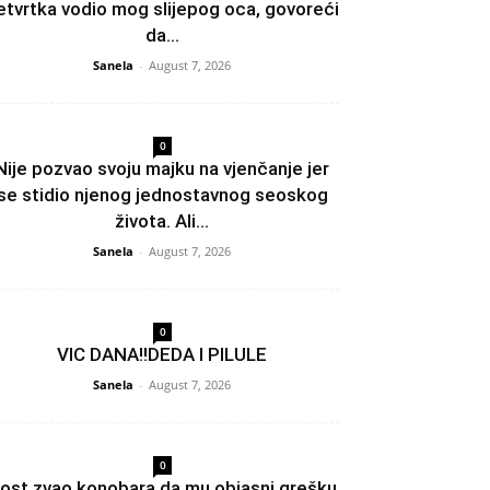
etvrtka vodio mog slijepog oca, govoreći
da...
Sanela
-
August 7, 2026
0
Nije pozvao svoju majku na vjenčanje jer
se stidio njenog jednostavnog seoskog
života. Ali...
Sanela
-
August 7, 2026
0
VIC DANA!!DEDA I PILULE
Sanela
-
August 7, 2026
0
ost zvao konobara da mu objasni grešku