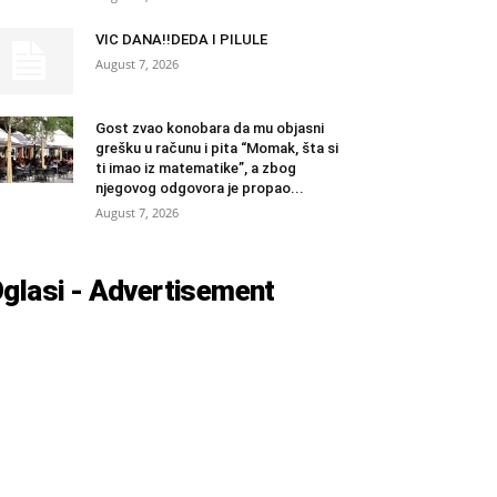
VIC DANA!!DEDA I PILULE
August 7, 2026
Gost zvao konobara da mu objasni
grešku u računu i pita “Momak, šta si
ti imao iz matematike”, a zbog
njegovog odgovora je propao...
August 7, 2026
glasi - Advertisement