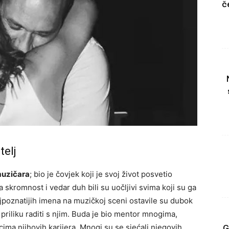
č
telj
muzičara
; bio je čovjek koji je svoj život posvetio
 skromnost i vedar duh bili su uočljivi svima koji su ga
jpoznatijih imena na muzičkoj sceni ostavile su dubok
 priliku raditi s njim. Buda je bio mentor mnogima,
cima njihovih karijera. Mnogi su se sjećali njegovih
G