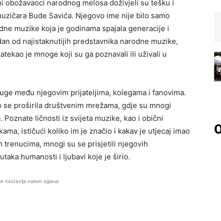
i obožavaoci narodnog melosa doživjeli su tešku i
uzičara Bude Savića. Njegovo ime nije bilo samo
odne muzike koja je godinama spajala generacije i
dan od najistaknutijih predstavnika narodne muzike,
zatekao je mnoge koji su ga poznavali ili uživali u
 tuge među njegovim prijateljima, kolegama i fanovima.
 se proširila društvenim mrežama, gdje su mnogi
. Poznate ličnosti iz svijeta muzike, kao i obični
O
ma, ističući koliko im je značio i kakav je utjecaj imao
 trenucima, mnogi su se prisjetili njegovih
utaka humanosti i ljubavi koje je širio.
se nastavlja nakon oglasa