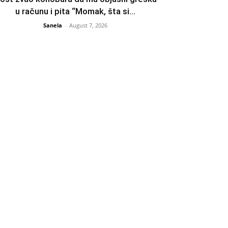
u računu i pita “Momak, šta si...
Sanela
-
August 7, 2026