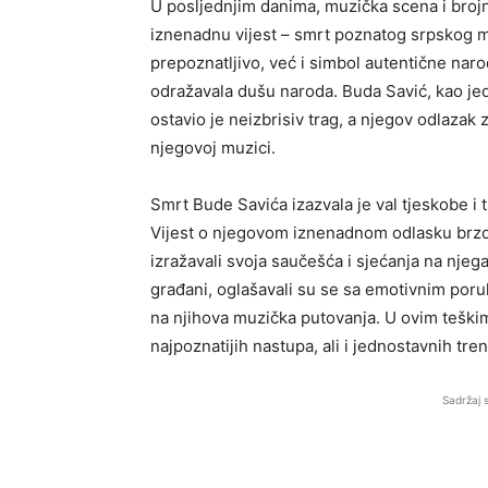
U posljednjim danima, muzička scena i brojn
iznenadnu vijest – smrt poznatog srpskog m
prepoznatljivo, već i simbol autentične nar
odražavala dušu naroda. Buda Savić, kao je
ostavio je neizbrisiv trag, a njegov odlazak 
njegovoj muzici.
Smrt Bude Savića izazvala je val tjeskobe i
Vijest o njegovom iznenadnom odlasku brzo
izražavali svoja saučešća i sjećanja na njega
građani, oglašavali su se sa emotivnim poruka
na njihova muzička putovanja. U ovim teškim
najpoznatijih nastupa, ali i jednostavnih tren
Sadržaj 