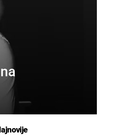
ena
ajnovije