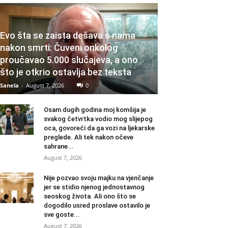
Evo šta se zaista dešava s nama
nakon smrti: Čuveni onkolog
proučavao 5.000 slučajeva, a ono
što je otkrio ostavlja bez teksta
Sanela
-
August 7, 2026
0
Osam dugih godina moj komšija je
svakog četvrtka vodio mog slijepog
oca, govoreći da ga vozi na ljekarske
preglede. Ali tek nakon očeve
sahrane...
August 7, 2026
Nije pozvao svoju majku na vjenčanje
jer se stidio njenog jednostavnog
seoskog života. Ali ono što se
dogodilo usred proslave ostavilo je
sve goste...
August 7, 2026