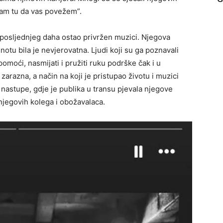
 sam tu da vas povežem”.
 posljednjeg daha ostao privržen muzici. Njegova
tu bila je nevjerovatna. Ljudi koji su ga poznavali
omoći, nasmijati i pružiti ruku podrške čak i u
zarazna, a način na koji je pristupao životu i muzici
 nastupe, gdje je publika u transu pjevala njegove
njegovih kolega i obožavalaca.