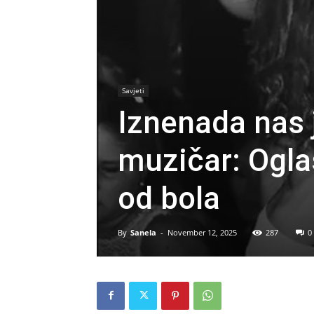
Savjeti
Iznenada nas 
muzičar: Ogla
od bola
By
Sanela
-
November 12, 2025
287
0