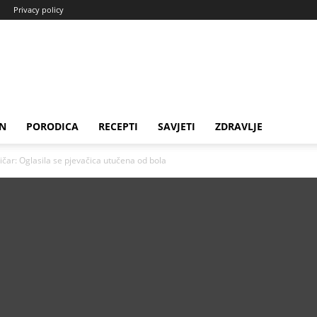
Privacy policy
N
PORODICA
RECEPTI
SAVJETI
ZDRAVLJE
ičar: Oglasila se pjevačica utučena od bola