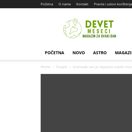
Početna
O nama
Kontakt
Pravila i uslovi korištenja
Devet
Meseci
POČETNA
NOVO
ASTRO
MAGAZI
Home
Savjeti
Iznenada nas je napustio srpski muz