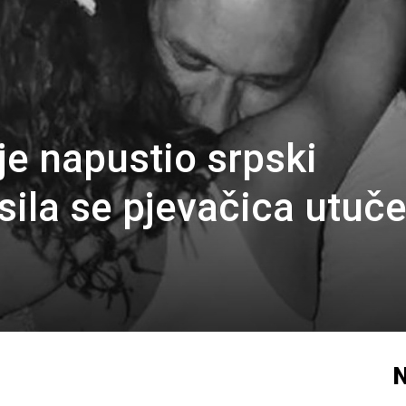
je napustio srpski
sila se pjevačica utuč
N