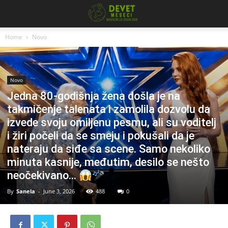
Home
Novo
Novo
Jedna 80-godišnja žena došla je na
takmičenje talenata i zamolila dozvolu da
izvede svoju omiljenu pesmu, ali su voditelj
i žiri počeli da se smeju i pokušali da je
nateraju da siđe sa scene. Samo nekoliko
minuta kasnije, međutim, desilo se nešto
neočekivano…
By
Sanela
-
June 3, 2026
488
0