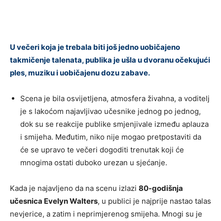
U večeri koja je trebala biti još jedno uobičajeno
takmičenje talenata, publika je ušla u dvoranu očekujući
ples, muziku i uobičajenu dozu zabave.
Scena je bila osvijetljena, atmosfera živahna, a voditelj
je s lakoćom najavljivao učesnike jednog po jednog,
dok su se reakcije publike smjenjivale između aplauza
i smijeha. Međutim, niko nije mogao pretpostaviti da
će se upravo te večeri dogoditi trenutak koji će
mnogima ostati duboko urezan u sjećanje.
Kada je najavljeno da na scenu izlazi
80-godišnja
učesnica Evelyn Walters
, u publici je najprije nastao talas
nevjerice, a zatim i neprimjerenog smijeha. Mnogi su je