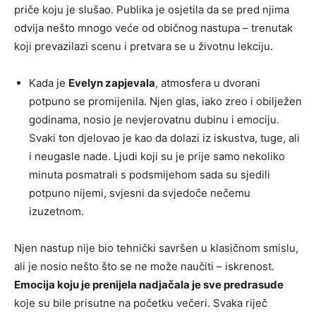
priče koju je slušao. Publika je osjetila da se pred njima
odvija nešto mnogo veće od običnog nastupa – trenutak
koji prevazilazi scenu i pretvara se u životnu lekciju.
Kada je
Evelyn zapjevala
, atmosfera u dvorani
potpuno se promijenila. Njen glas, iako zreo i obilježen
godinama, nosio je nevjerovatnu dubinu i emociju.
Svaki ton djelovao je kao da dolazi iz iskustva, tuge, ali
i neugasle nade. Ljudi koji su je prije samo nekoliko
minuta posmatrali s podsmijehom sada su sjedili
potpuno nijemi, svjesni da svjedoče nečemu
izuzetnom.
Njen nastup nije bio tehnički savršen u klasičnom smislu,
ali je nosio nešto što se ne može naučiti – iskrenost.
Emocija koju je prenijela nadjačala je sve predrasude
koje su bile prisutne na početku večeri. Svaka riječ