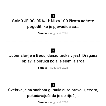
0
SAM0 JE 0Čl 0DAJU: Ni za 100 života nećete
pogoditi ko je pjevačica sa...
Sanela
-
August 6, 2026
0
Jučer slavlje u Beču, danas teška vijest: Dragana
objavila poruku koja je slomila srca
Sanela
-
August 6, 2026
0
Svekrva je sa snahom gurnula auto pravo u jezero,
pokušavajući da je se riješi,...
Sanela
-
August 6, 2026