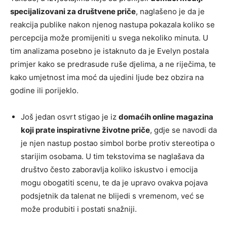
specijalizovani za društvene priče
, naglašeno je da je
reakcija publike nakon njenog nastupa pokazala koliko se
percepcija može promijeniti u svega nekoliko minuta. U
tim analizama posebno je istaknuto da je Evelyn postala
primjer kako se predrasude ruše djelima, a ne riječima, te
kako umjetnost ima moć da ujedini ljude bez obzira na
godine ili porijeklo.
Još jedan osvrt stigao je iz
domaćih online magazina
koji prate inspirativne životne priče
, gdje se navodi da
je njen nastup postao simbol borbe protiv stereotipa o
starijim osobama. U tim tekstovima se naglašava da
društvo često zaboravlja koliko iskustvo i emocija
mogu obogatiti scenu, te da je upravo ovakva pojava
podsjetnik da talenat ne blijedi s vremenom, već se
može produbiti i postati snažniji.