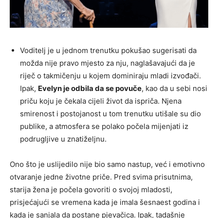
Voditelj je u jednom trenutku pokušao sugerisati da
možda nije pravo mjesto za nju, naglašavajući da je
riječ o takmičenju u kojem dominiraju mladi izvođači.
Ipak,
Evelyn je odbila da se povuče
, kao da u sebi nosi
priču koju je čekala cijeli život da ispriča. Njena
smirenost i postojanost u tom trenutku utišale su dio
publike, a atmosfera se polako počela mijenjati iz
podrugljive u znatiželjnu.
Ono što je uslijedilo nije bio samo nastup, već i emotivno
otvaranje jedne životne priče. Pred svima prisutnima,
starija žena je počela govoriti o svojoj mladosti,
prisjećajući se vremena kada je imala šesnaest godina i
kada je sanjala da postane pjevačica. Ipak, tadašnje