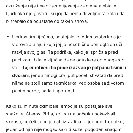
okruženje nije imalo razumijevanja za njene ambicije.
Ljudi oko nje govorili su joj da nema dovoljno talenta i da
bi trebalo da odustane od takvih snova.
Uprkos tim riječima, postojala je jedna osoba koja je
vjerovala u nju i koja joj je nesebično pomogla da uči i
razvija svoj glas. Ta podrška, kako je ispričala pred
publikom, bila je ključna da ne odustane od onoga što
voli.
Taj emotivni dio priče izazvao je potpunu tišinu u
dvorani
, jer su mnogi prvi put počeli shvatati da pred
njima ne stoji samo takmičarka, već osoba sa životom
punim borbe, nade i upornosti.
Kako su minute odmicale, emocije su postajale sve
snažnije. Članovi žirija, koji su na početku pokazivali
skepsu, počeli su mijenjati izraz lica. U jednom trenutku,
jedan od njih nije mogao sakriti suze, pogođen snagom