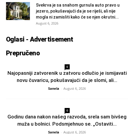
Svekrva je sa snahom gurnula auto pravo u
jezero, pokušavajući da je se riješi, ali nije
mogla ni zamisliti kako će se njen okrutni...
August 6, 2026
Oglasi - Advertisement
Prepručeno
0
Najopasniji zatvorenik u zatvoru odlučio je ismijavati
novu čuvaricu, pokušavajući da je slomi, ali...
Sanela
-
August 6, 2026
0
Godinu dana nakon našeg razvoda, srela sam bivšeg
muža u bolnici. Podsmjehnuo se. „Ostaviti...
Sanela
-
August 6, 2026