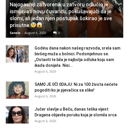
Najopasniji zatvorenik u zatvoru odlučio je
ismijavati novu čuvaricu, pokušavajući da je
slomi, ali jedan njen postupak šokirao je sve
prisutne
Sanela
-
August 6, 2026
0
Godinu dana nakon našeg razvoda, srela sam
bivšeg muža u bolnici. Podsmjehnuo se.
„Ostaviti te bila je najbolja odluka koju sam
ikada donijela. Nisi...
August 6, 2026
SAM0 JE 0Čl 0DAJU: Ni za 100 života nećete
pogoditi ko je pjevačica sa slike!
August 6, 2026
Jučer slavlje u Beču, danas teška vijest:
Dragana objavila poruku koja je slomila srca
August 6, 2026