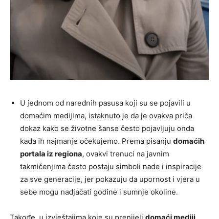
U jednom od narednih pasusa koji su se pojavili u
domaćim medijima, istaknuto je da je ovakva priča
dokaz kako se životne šanse često pojavljuju onda
kada ih najmanje očekujemo. Prema pisanju
domaćih
portala iz regiona
, ovakvi trenuci na javnim
takmičenjima često postaju simboli nade i inspiracije
za sve generacije, jer pokazuju da upornost i vjera u
sebe mogu nadjačati godine i sumnje okoline.
Takođe, u izvještajima koje su prenijeli
domaći mediji