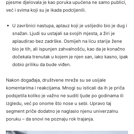
pjesme djelovala je kao poruka upućena ne samo publici,
već i svima koji su je ikada podcijenili.
U završnici nastupa, aplauz koji je uslijedio bio je dug i
snažan. Ljudi su ustajali sa svojih mjesta, a žiri je
aplaudirao bez zadrške. Osmijeh na licu starije žene
bio je tih, ali ispunjen zahvalnošću, kao da je konačno
dočekala trenutak u kojem je njen san, iako kasno, ipak
dobio priliku da bude viđen.
Nakon događaja, društvene mreže su se usijale
komentarima i reakcijama. Mnogi su isticali da ih je priča
podsjetila koliko je važno ne suditi ljude po godinama ili
izgledu, već po onome što nose u sebi. Upravo taj
segment priče dodatno je naglasio njenu univerzalnu
poruku – da snovi ne poznaju rok trajanja.