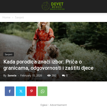
Home
Savjeti
Savjeti
Kada porodica znači izbor: Priča o
granicama, odgovornosti i zaštiti djece
By
Sanela
-
February 15, 2026
392
0
Oglasi - Advertisement