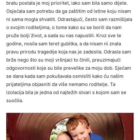
bratu postala je moj prioritet, iako sam bila samo dijete.
Osjećala sam potrebu da ga zaštitim od istine koju nisam
ni sama mogla shvatiti.
Odrastajući, često sam razmišljala
o svojim roditeljima, o tome kako su se borili da nam
pruže bolji život, a sada su nas napustili. Kroz sve te
godine, nosila sam teret gubitka, a da nisam ni znala
pravu prirodu tragedije koja nas je zadesila.
Odrasla sam
brže nego što su moji vršnjaci to činili, preuzimajući
odgovornosti koje su bile prevelike za moju dob. Sjećam
se dana kada sam pokušavala osmisliti kako ću našim
prijateljima objasniti da više nemamo roditelje. Ta
izolacija bila je jedna od najtežih stvari s kojom sam se
suočila.