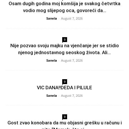
Osam dugih godina moj komšija je svakog četvrtka
vodio mog slijepog oca, govoreći da...
Sanela
-
August 7, 2026
0
Nije pozvao svoju majku na vjenčanje jer se stidio
njenog jednostavnog seoskog života. Ali...
Sanela
-
August 7, 2026
0
VIC DANA!!DEDA I PILULE
Sanela
-
August 7, 2026
0
Gost zvao konobara da mu objasni grešku u računu i