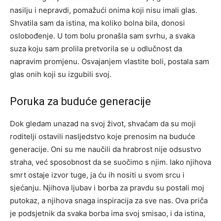
nasilju i nepravdi, pomažući onima koji nisu imali glas.
Shvatila sam da istina, ma koliko bolna bila, donosi
oslobođenje. U tom bolu pronašla sam svrhu, a svaka
suza koju sam prolila pretvorila se u odlučnost da
napravim promjenu.
Osvajanjem vlastite boli, postala sam
glas onih koji su izgubili svoj.
Poruka za buduće generacije
Dok gledam unazad na svoj život, shvaćam da su moji
roditelji ostavili nasljedstvo koje prenosim na buduće
generacije. Oni su me naučili da hrabrost nije odsustvo
straha, već sposobnost da se suočimo s njim. Iako njihova
smrt ostaje izvor tuge, ja ću ih nositi u svom srcu i
sjećanju.
Njihova ljubav i borba za pravdu su postali moj
putokaz, a njihova snaga inspiracija za sve nas. Ova priča
je podsjetnik da svaka borba ima svoj smisao, i da istina,