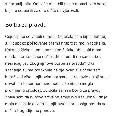
se promijenila.
Oni više nisu bili samo momci, već heroji
koji su se borili za ono u što su vjerovali.
Borba za pravdu
Osjećaji su se vrtjeli u meni. Osjećala sam bijes, ljutnju,
ali i duboko poštovanje prema hrabrosti mojih roditelja.
Kako da živim s tom spoznajom? Kako objasniti mom
mlađem bratu da su naši roditelji umrli ne samo zbog
nesreće, već zbog njihove borbe za pravdu?
Ova
saznanja su me potaknula na djelovanje. Počela sam
istraživati više o njihovim borbama, o razlozima koji su ih
doveli do te sudbonosne noći. Iako nisam mogla
promijeniti prošlost, odlučila sam se boriti za pravdu.
Znala sam da njihova žrtva ne smije biti uzaludna, i da je
moja misija da osvijetlim njihovu istinu i osiguram da se
slične tragedije ne ponove.