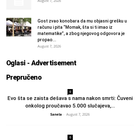
August 7, 2026
Gost zvao konobara da mu objasni grešku u
računu i pita “Momak, šta si ti imao iz
matematike”, a zbog njegovog odgovora je
propao...
August 7, 2026
Oglasi - Advertisement
Prepručeno
0
Evo šta se zaista dešava s nama nakon smrti: Čuveni
onkolog proučavao 5.000 slučajeva,...
Sanela
-
August 7, 2026
0