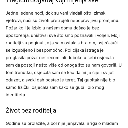
Tragični događaj koji mijenja sve
Jedne ledene noći, dok su vani vladali oštri zimski
vjetrovi, naši su životi pretrpjeli nepopravljivu promjenu.
Požar koji je izbio u našem domu došao je bez
upozorenja, uništivši sve što smo poznavali i voljeli. Moji
roditelji su poginuli, a ja sam ostala s bratom, osjećajući
se izgubljeno i bespomoćno. Policijska istraga je
proglasila požar nesrećom, ali duboko u sebi osjećala
sam da postoji nešto više od onoga što su nam govorili. U
tom trenutku, osjećala sam se kao da mi je cijeli svijet
oduzet, a svaki dah postao je teret. Taj gubitak nije bio
samo fizički; osjećala sam kako se gubi i dio mog
identiteta.
Život bez roditelja
Godine su prolazile, a bol nije jenjavala. Briga o mlađem