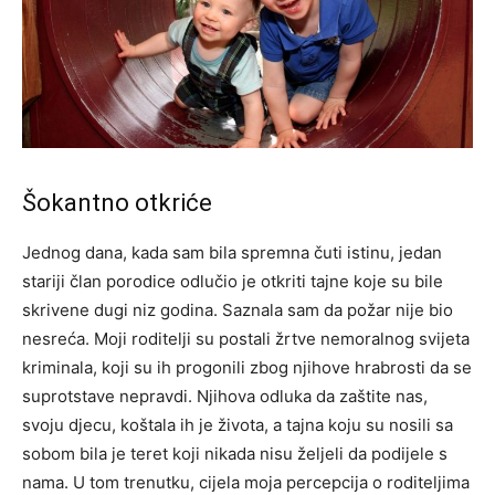
Šokantno otkriće
Jednog dana, kada sam bila spremna čuti istinu, jedan
stariji član porodice odlučio je otkriti tajne koje su bile
skrivene dugi niz godina. Saznala sam da požar nije bio
nesreća. Moji roditelji su postali žrtve nemoralnog svijeta
kriminala, koji su ih progonili zbog njihove hrabrosti da se
suprotstave nepravdi.
Njihova odluka da zaštite nas,
svoju djecu, koštala ih je života, a tajna koju su nosili sa
sobom bila je teret koji nikada nisu željeli da podijele s
nama. U tom trenutku, cijela moja percepcija o roditeljima