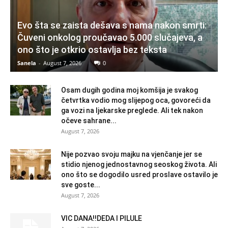
Evo šta se zaista dešava s nama nakon smrti:
Čuveni onkolog proučavao 5.000 slučajeva, a
ono što je otkrio ostavlja bez teksta
Sanela
-
August 7, 2026
0
Osam dugih godina moj komšija je svakog
četvrtka vodio mog slijepog oca, govoreći da
ga vozi na ljekarske preglede. Ali tek nakon
očeve sahrane...
August 7, 2026
Nije pozvao svoju majku na vjenčanje jer se
stidio njenog jednostavnog seoskog života. Ali
ono što se dogodilo usred proslave ostavilo je
sve goste...
August 7, 2026
VIC DANA!!DEDA I PILULE