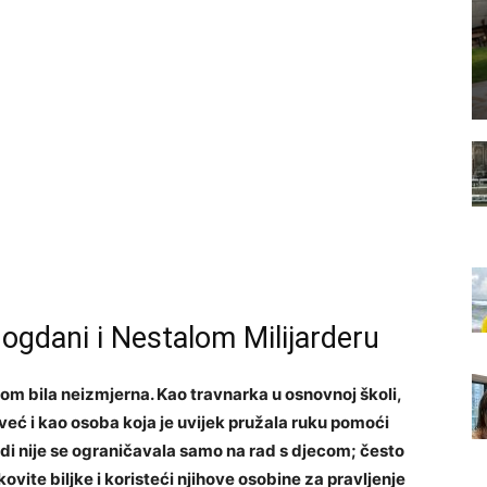
Bogdani i Nestalom Milijarderu
odom bila neizmjerna. Kao travnarka u osnovnoj školi,
već i kao osoba koja je uvijek pružala ruku pomoći
di nije se ograničavala samo na rad s djecom; često
kovite biljke i koristeći njihove osobine za pravljenje