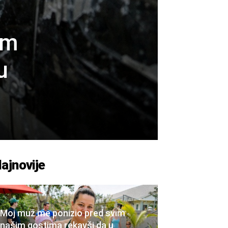
im
u
ajnovije
Moj muž me ponizio pred svim
našim gostima rekavši da u