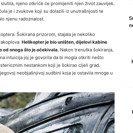
 slutila, njeno otkriće će promijeniti njen život zauvijek.
la je i zvukove koji su dolazili iz unutrašnjosti te
S
alo njenu radoznalost.
n
ikoptera. Šokirana prizorom, stajala je nekoliko
zrakoplova.
Helikopter je bio uništen, dijelovi kabine
ko od onoga što je očekivala.
Nakon trenutka šokiranja,
ena intuicija joj je govorila da bi mogla otkriti nešto
sterioznim nestankom koji je šokirao cijeli grad.
 njegovoj neobjašnjivoj sudbini koja je ostavila mnoge u