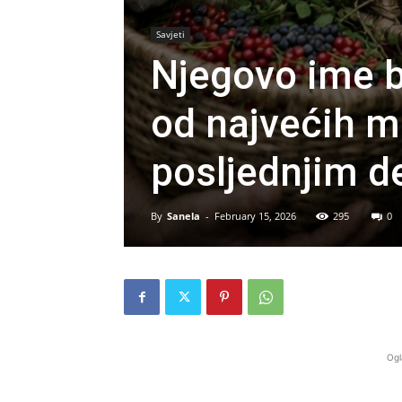
Savjeti
Njegovo ime b
od najvećih m
posljednjim d
By
Sanela
-
February 15, 2026
295
0
Ogl