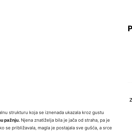
P
Z
talnu strukturu koja se iznenada ukazala kroz gustu
nu pažnju.
Njena znatiželja bila je jača od straha, pa je
ko se približavala, magla je postajala sve gušća, a srce