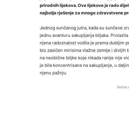
prirodnih lijekova. Ove lijekove je rado dij
najbolje rješenje za mnoge zdravstvene p
Jednog sunčanog jutra, kada su sunčeve zrak
jednu avanturu sakupljanja biljaka. Prolazila
njena radoznalost vodila je prema dubljim pr
bio zasićen mirisima vlažne zemlje i divljih 
na neobične biljke koje nikada ranije nije vi
je bila koncentrisana na sakupljanje, u daljin
njenu pažnju.
Sadržaj 