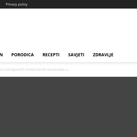
Privacy policy
N
PORODICA
RECEPTI
SAVJETI
ZDRAVLJE
im od najvećih misterioznih nestanaka u...