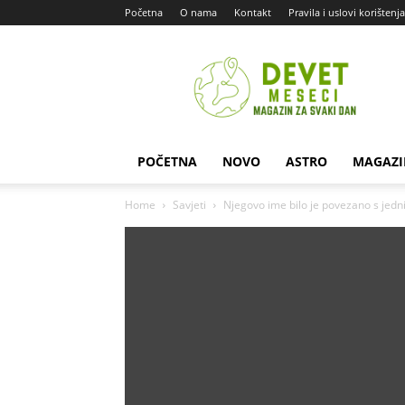
Početna
O nama
Kontakt
Pravila i uslovi korištenja
Devet
Meseci
POČETNA
NOVO
ASTRO
MAGAZI
Home
Savjeti
Njegovo ime bilo je povezano s jedn