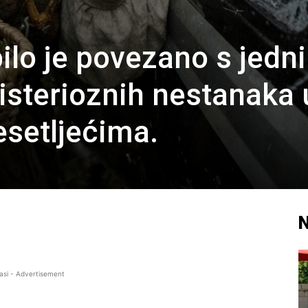
ilo je povezano s jedn
isterioznih nestanaka 
esetljećima.
N
asi - Advertisement