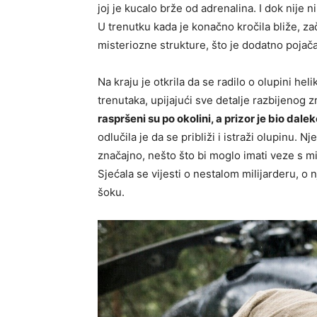
joj je kucalo brže od adrenalina. I dok nije ni
U trenutku kada je konačno kročila bliže, začu
misteriozne strukture, što je dodatno pojač
Na kraju je otkrila da se radilo o olupini hel
trenutaka, upijajući sve detalje razbijenog 
raspršeni su po okolini, a prizor je bio dale
odlučila je da se približi i istraži olupinu. Nj
značajno, nešto što bi moglo imati veze s mi
Sjećala se vijesti o nestalom milijarderu, o
šoku.