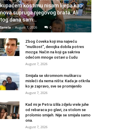
kupaćem kostimu nisam lijepa kao
nova supruga njegovog brata. Ali
tog dana sam...
Sanela
-
August 7, 2026
0
Zbog čoveka koji ima najveću
“muškost”, devojka dobila potres
mozga: Način na koji ga sakriva
odećom mnoge ostavi u čudu
August 7, 2026
Smijala se skromnom muškarcu
misleći da nema ništa: Kada je otkrila
ko je zapravo, sve se promijenilo
August 7, 2026
Kad mi je Petra izlila zdjelu vrele juhe
od rebaraca po glavi, za stolom se
prolomio smijeh. Nije se smijala samo
ona.
August 7, 2026