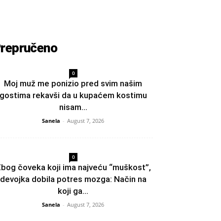
repručeno
0
Moj muž me ponizio pred svim našim
gostima rekavši da u kupaćem kostimu
nisam...
Sanela
-
August 7, 2026
0
bog čoveka koji ima najveću “muškost”,
devojka dobila potres mozga: Način na
koji ga...
Sanela
-
August 7, 2026