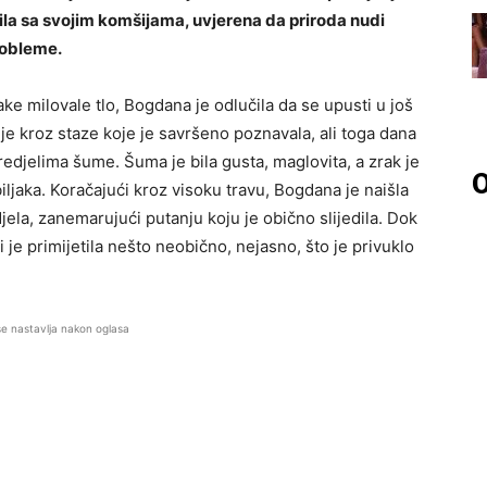
elila sa svojim komšijama, uvjerena da priroda nudi
robleme.
e milovale tlo, Bogdana je odlučila da se upusti u još
 je kroz staze koje je savršeno poznavala, ali toga dana
edjelima šume. Šuma je bila gusta, maglovita, a zrak je
O
biljaka. Koračajući kroz visoku travu, Bogdana je naišla
djela, zanemarujući putanju koju je obično slijedila. Dok
i je primijetila nešto neobično, nejasno, što je privuklo
se nastavlja nakon oglasa