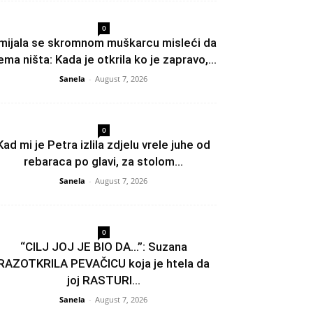
0
mijala se skromnom muškarcu misleći da
ema ništa: Kada je otkrila ko je zapravo,...
Sanela
-
August 7, 2026
0
Kad mi je Petra izlila zdjelu vrele juhe od
rebaraca po glavi, za stolom...
Sanela
-
August 7, 2026
0
“CILJ JOJ JE BIO DA…”: Suzana
RAZOTKRILA PEVAČICU koja je htela da
joj RASTURI...
Sanela
-
August 7, 2026