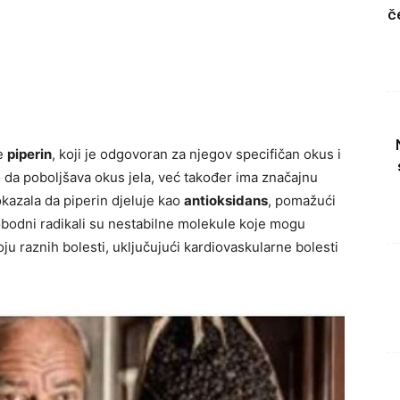
č
je
piperin
, koji je odgovoran za njegov specifičan okus i
 da poboljšava okus jela, već također ima značajnu
okazala da piperin djeluje kao
antioksidans
, pomažući
Slobodni radikali su nestabilne molekule koje mogu
voju raznih bolesti, uključujući kardiovaskularne bolesti