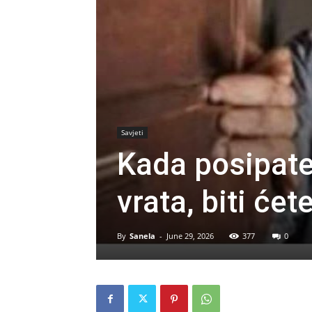
Savjeti
Kada posipate
vrata, biti ćet
By
Sanela
-
June 29, 2026
377
0