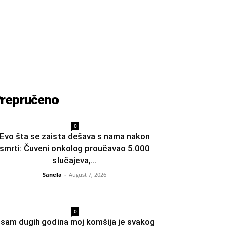
repručeno
0
Evo šta se zaista dešava s nama nakon
smrti: Čuveni onkolog proučavao 5.000
slučajeva,...
Sanela
-
August 7, 2026
0
sam dugih godina moj komšija je svakog