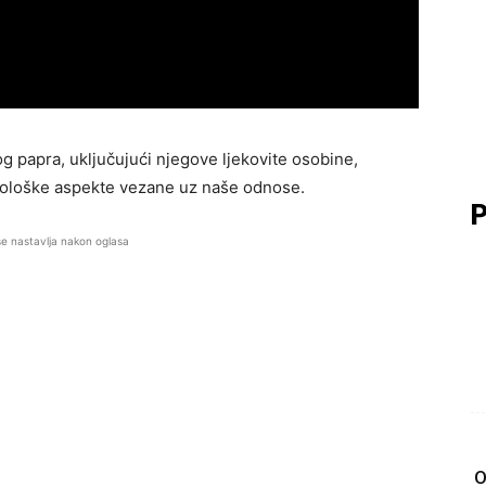
nog papra, uključujući njegove ljekovite osobine,
hološke aspekte vezane uz naše odnose.
P
se nastavlja nakon oglasa
O