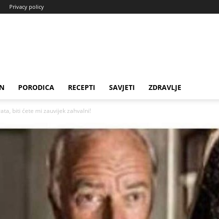
Privacy policy
N
PORODICA
RECEPTI
SAVJETI
ZDRAVLJE
ta, biti ćete mi zauvijek zahvalni!