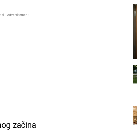
asi - Advertisement
nog začina