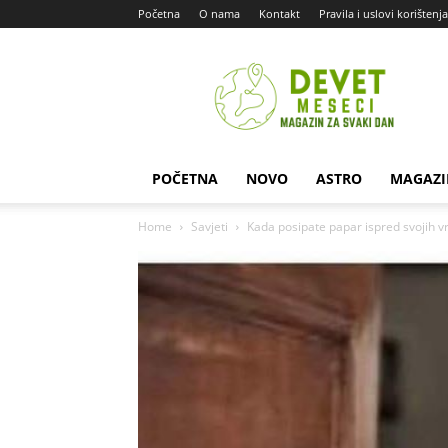
Početna
O nama
Kontakt
Pravila i uslovi korištenja
Devet
Meseci
POČETNA
NOVO
ASTRO
MAGAZI
Home
Savjeti
Kada posipate papar ispred svojih vra