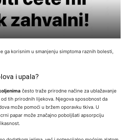
ne ga korisnim u smanjenju simptoma raznih bolesti,
ova i upala?
koljenima
često traže prirodne načine za ublažavanje
 od tih prirodnih lijekova. Njegova sposobnost da
sudova može pomoći u bržem oporavku tkiva. U
 crni papar može značajno poboljšati apsorpciju
ikasnost.
samo dodatkom jelima, već i potencijalno moćnim alatom