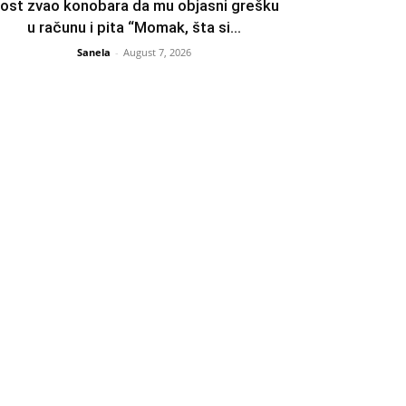
ost zvao konobara da mu objasni grešku
u računu i pita “Momak, šta si...
Sanela
-
August 7, 2026