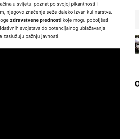
čina u svijetu, poznat po svojoj pikantnosti i
tim, njegovo značenje seže daleko izvan kulinarstva.
mnoge
zdravstvene prednosti
koje mogu poboljšati
sidativnih svojstava do potencijalnog ublažavanja
e zaslužuju pažnju javnosti.
O