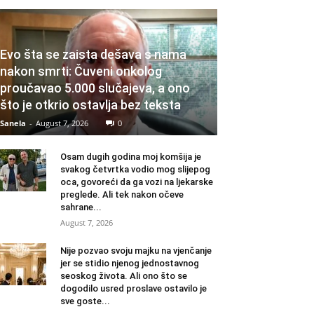
Evo šta se zaista dešava s nama
nakon smrti: Čuveni onkolog
proučavao 5.000 slučajeva, a ono
što je otkrio ostavlja bez teksta
Sanela
-
August 7, 2026
0
Osam dugih godina moj komšija je
svakog četvrtka vodio mog slijepog
oca, govoreći da ga vozi na ljekarske
preglede. Ali tek nakon očeve
sahrane...
August 7, 2026
Nije pozvao svoju majku na vjenčanje
jer se stidio njenog jednostavnog
seoskog života. Ali ono što se
dogodilo usred proslave ostavilo je
sve goste...