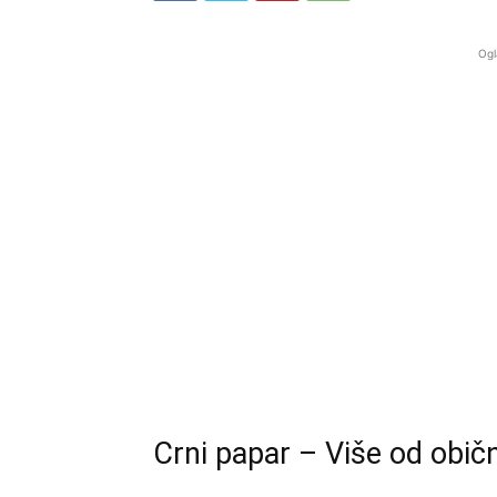
Ogl
Crni papar – Više od obič