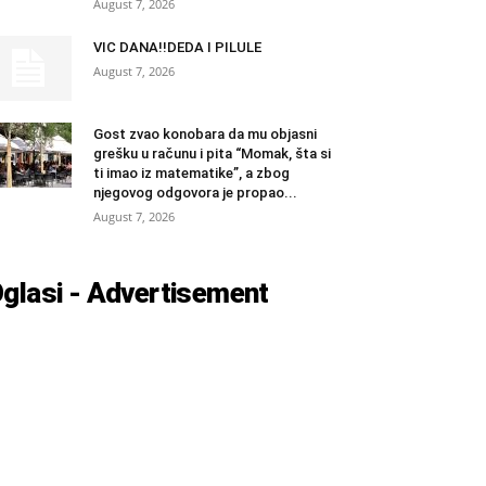
August 7, 2026
VIC DANA!!DEDA I PILULE
August 7, 2026
Gost zvao konobara da mu objasni
grešku u računu i pita “Momak, šta si
ti imao iz matematike”, a zbog
njegovog odgovora je propao...
August 7, 2026
glasi - Advertisement