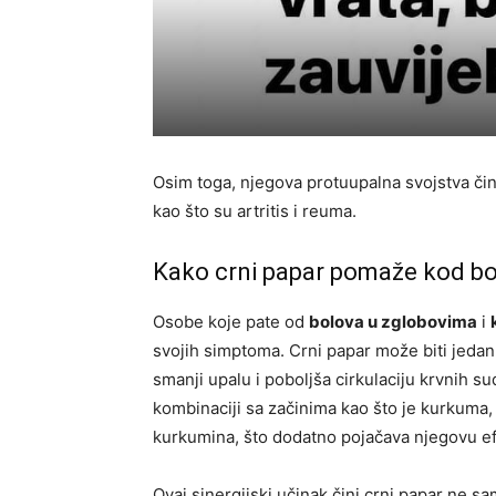
Osim toga, njegova protuupalna svojstva či
kao što su artritis i reuma.
Kako crni papar pomaže kod bol
Osobe koje pate od
bolova u zglobovima
i
svojih simptoma. Crni papar može biti jedan
smanji upalu i poboljša cirkulaciju krvnih 
kombinaciji sa začinima kao što je kurkuma,
kurkumina, što dodatno pojačava njegovu ef
Ovaj sinergijski učinak čini crni papar ne 