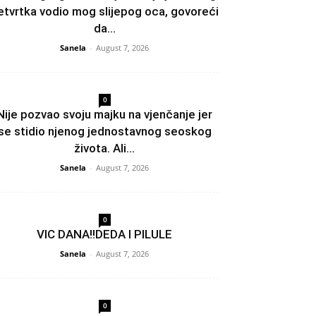
etvrtka vodio mog slijepog oca, govoreći
da...
Sanela
-
August 7, 2026
0
Nije pozvao svoju majku na vjenčanje jer
se stidio njenog jednostavnog seoskog
života. Ali...
Sanela
-
August 7, 2026
0
VIC DANA!!DEDA I PILULE
Sanela
-
August 7, 2026
0