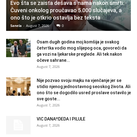
Evo šta se zaista dešava s nama nakon smrti:
Čuveni onkolog proučavao 5.000 slučajeva, a
ono što je otkrio ostavlja bez teksta
Sanela
-
August 7, 2026
0
Osam dugih godina moj komšija je svakog
četvrtka vodio mog slijepog oca, govoreći da
ga vozi na ljekarske preglede. Ali tek nakon
očeve sahrane...
August 7, 2026
Nije pozvao svoju majku na vjenčanje jer se
stidio njenog jednostavnog seoskog života. Ali
ono što se dogodilo usred proslave ostavilo je
sve goste...
August 7, 2026
VIC DANA!!DEDA I PILULE
August 7, 2026