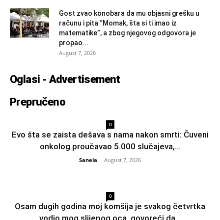
Gost zvao konobara da mu objasni grešku u
računu i pita “Momak, šta si ti imao iz
matematike”, a zbog njegovog odgovora je
propao...
August 7, 2026
Oglasi - Advertisement
Prepručeno
0
Evo šta se zaista dešava s nama nakon smrti: Čuveni
onkolog proučavao 5.000 slučajeva,...
Sanela
-
August 7, 2026
0
Osam dugih godina moj komšija je svakog četvrtka
vodio mog slijepog oca, govoreći da...