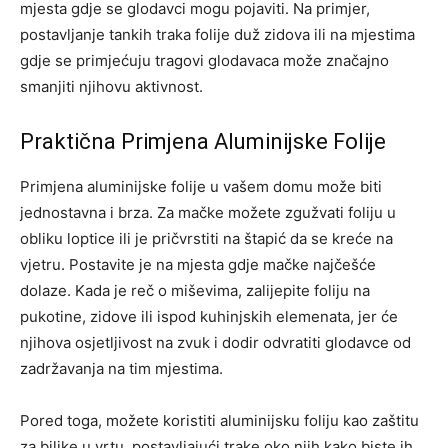
mjesta gdje se glodavci mogu pojaviti. Na primjer,
postavljanje tankih traka folije duž zidova ili na mjestima
gdje se primjećuju tragovi glodavaca može značajno
smanjiti njihovu aktivnost.
Praktična Primjena Aluminijske Folije
Primjena aluminijske folije u vašem domu može biti
jednostavna i brza. Za mačke možete zgužvati foliju u
obliku loptice ili je pričvrstiti na štapić da se kreće na
vjetru. Postavite je na mjesta gdje mačke najčešće
dolaze. Kada je reč o miševima, zalijepite foliju na
pukotine, zidove ili ispod kuhinjskih elemenata, jer će
njihova osjetljivost na zvuk i dodir odvratiti glodavce od
zadržavanja na tim mjestima.
Pored toga, možete koristiti aluminijsku foliju kao zaštitu
za biljke u vrtu, postavljajući trake oko njih kako biste ih