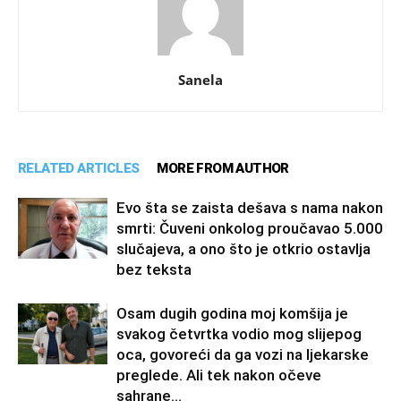
Sanela
RELATED ARTICLES
MORE FROM AUTHOR
Evo šta se zaista dešava s nama nakon
smrti: Čuveni onkolog proučavao 5.000
slučajeva, a ono što je otkrio ostavlja
bez teksta
Osam dugih godina moj komšija je
svakog četvrtka vodio mog slijepog
oca, govoreći da ga vozi na ljekarske
preglede. Ali tek nakon očeve
sahrane...