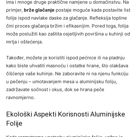
ima i mnoge druge praktične namjene u domaćinstvu. Na
primjer,
brže glačanje
postaje moguće kada postavite list
folije ispod navlake daske za glačanje. Refleksija topline
čini proces glačanja bržim i efikasnijim. Pored toga, folija
može poslužiti kao zaštita osjetljivih površina u kuhinji od
mrlja i oštećenja.
Također, možete je koristiti ispod pećnice ili na pladnju
kako biste uhvatili masnoću i ostatke hrane, što olakšava
čišćenje vaše kuhinje. Ne zaboravite ni na njenu funkciju
u pečenju – umotavanjem mesa u aluminijsku foliju,
zadržavate sočnost i okus, dok se hrana peče
ravnomjerno.
Ekološki Aspekti Korisnosti Aluminijske
Folije