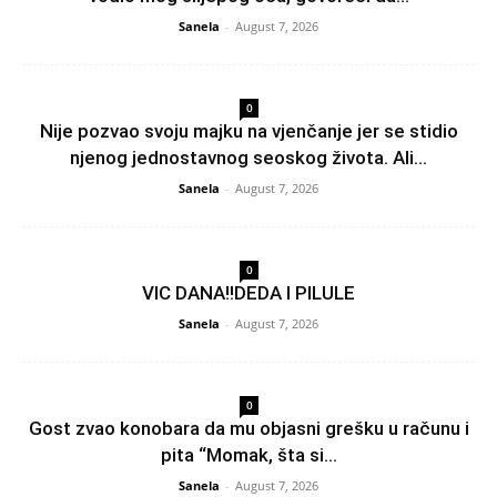
Sanela
-
August 7, 2026
0
Nije pozvao svoju majku na vjenčanje jer se stidio
njenog jednostavnog seoskog života. Ali...
Sanela
-
August 7, 2026
0
VIC DANA!!DEDA I PILULE
Sanela
-
August 7, 2026
0
Gost zvao konobara da mu objasni grešku u računu i
pita “Momak, šta si...
Sanela
-
August 7, 2026