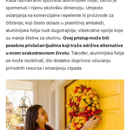
Kada razmatramo upotrebu aluminijske folije, važno je
spomenuti i njenu ekološku dimenziju. Umjesto
oslanjanja na komercijalne repelente ili proizvode za
čišćenje, koji često dolaze u plastičnoj ambalaži,
aluminijska folija nudi dugotrajnije, višekratne opcije koje
su manje štetne za okolinu.
Ovaj pristup može biti
posebno privlačan ljudima koji traže održive alternative
u svom svakodnevnom životu.
Također, aluminijska folija
se može reciklirati, što dodatno doprinosi očuvanju
prirodnih resursa i smanjenju otpada.