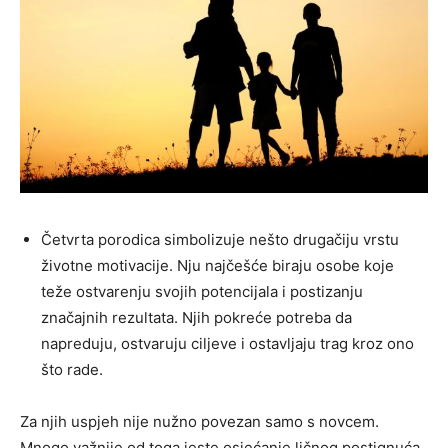
Četvrta porodica simbolizuje nešto drugačiju vrstu
životne motivacije. Nju najčešće biraju osobe koje
teže ostvarenju svojih potencijala i postizanju
značajnih rezultata. Njih pokreće potreba da
napreduju, ostvaruju ciljeve i ostavljaju trag kroz ono
što rade.
Za njih uspjeh nije nužno povezan samo s novcem.
Mnogo važnije od toga jeste osjećanje ličnog postignuća.