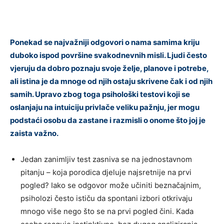
Ponekad se najvažniji odgovori o nama samima kriju
duboko ispod površine svakodnevnih misli. Ljudi često
vjeruju da dobro poznaju svoje želje, planove i potrebe,
ali istina je da mnoge od njih ostaju skrivene čak i od njih
samih. Upravo zbog toga psihološki testovi koji se
oslanjaju na intuiciju privlače veliku pažnju, jer mogu
podstaći osobu da zastane i razmisli o onome što joj je
zaista važno.
Jedan zanimljiv test zasniva se na jednostavnom
pitanju – koja porodica djeluje najsretnije na prvi
pogled? Iako se odgovor može učiniti beznačajnim,
psiholozi često ističu da spontani izbori otkrivaju
mnogo više nego što se na prvi pogled čini. Kada