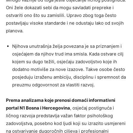
Oni žele dokazati sebi da mogu savladati prepreke i
ostvariti ono što su zamislili. Upravo zbog toga često
postavljaju visoke standarde i ne odustaju lako od svojih
planova.
Njihova unutrašnja želja povezana je sa priznanjem i
osjećajem da njihov trud ima smisla. Kada ostvare cilj
kojem su dugo težili, osjećaju zadovoljstvo koje ih
dodatno motiviše za nove izazove. Takve osobe često
posjeduju izraženu ambiciju, disciplinu i spremnost da
preuzmu odgovornost za vlastiti razvoj.
Prema analizama koje prenosi domaći informativni
portal N1 Bosna i Hercegovina
, osjećaj postignuća i
ličnog razvoja predstavlja važan faktor psihološkog
zadovoljstva, posebno kod ljudi koji su izrazito usmjereni
na ostvarivanje dugoročnih ciljeva i profesionalni