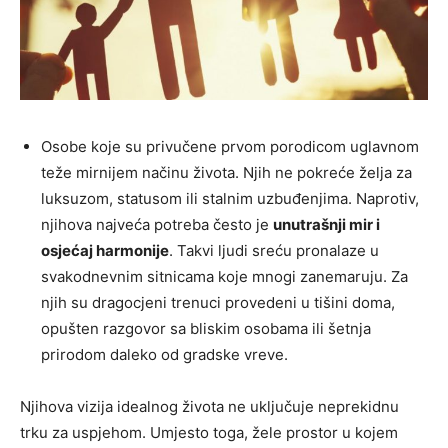
Osobe koje su privučene prvom porodicom uglavnom
teže mirnijem načinu života. Njih ne pokreće želja za
luksuzom, statusom ili stalnim uzbuđenjima. Naprotiv,
njihova najveća potreba često je
unutrašnji mir i
osjećaj harmonije
. Takvi ljudi sreću pronalaze u
svakodnevnim sitnicama koje mnogi zanemaruju. Za
njih su dragocjeni trenuci provedeni u tišini doma,
opušten razgovor sa bliskim osobama ili šetnja
prirodom daleko od gradske vreve.
Njihova vizija idealnog života ne uključuje neprekidnu
trku za uspjehom. Umjesto toga, žele prostor u kojem