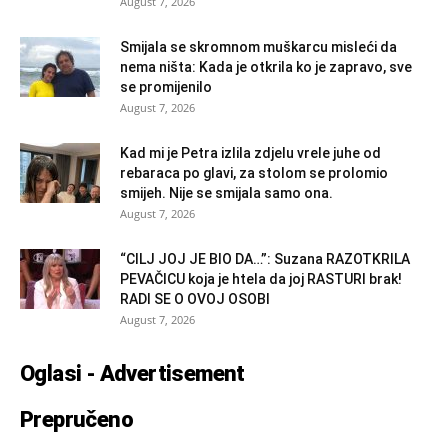
August 7, 2026
Smijala se skromnom muškarcu misleći da
nema ništa: Kada je otkrila ko je zapravo, sve
se promijenilo
August 7, 2026
Kad mi je Petra izlila zdjelu vrele juhe od
rebaraca po glavi, za stolom se prolomio
smijeh. Nije se smijala samo ona.
August 7, 2026
“CILJ JOJ JE BIO DA…”: Suzana RAZOTKRILA
PEVAČICU koja je htela da joj RASTURI brak!
RADI SE O OVOJ OSOBI
August 7, 2026
Oglasi - Advertisement
Prepručeno