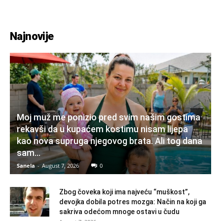
Najnovije
Moj muž me ponizio pred svim našim gostima
rekavši da u kupaćem kostimu nisam lijepa
kao nova supruga njegovog brata. Ali tog dana
sam...
Sanela
-
August 7, 2026
0
Zbog čoveka koji ima najveću “muškost”,
devojka dobila potres mozga: Način na koji ga
sakriva odećom mnoge ostavi u čudu