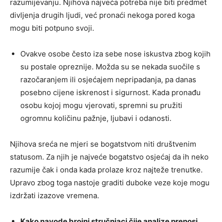
razumijevanju. Njihova najveća potreba nije biti predmet
divljenja drugih ljudi, već pronaći nekoga pored koga
mogu biti potpuno svoji.
Ovakve osobe često iza sebe nose iskustva zbog kojih
su postale opreznije. Možda su se nekada suočile s
razočaranjem ili osjećajem nepripadanja, pa danas
posebno cijene iskrenost i sigurnost. Kada pronađu
osobu kojoj mogu vjerovati, spremni su pružiti
ogromnu količinu pažnje, ljubavi i odanosti.
Njihova sreća ne mjeri se bogatstvom niti društvenim
statusom. Za njih je najveće bogatstvo osjećaj da ih neko
razumije čak i onda kada prolaze kroz najteže trenutke.
Upravo zbog toga nastoje graditi duboke veze koje mogu
izdržati izazove vremena.
Kako navode brojni stručnjaci čije analize prenosi