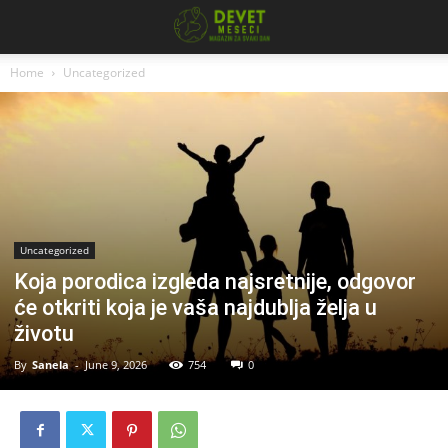
Home
Uncategorized
Uncategorized
Koja porodica izgleda najsretnije, odgovor
će otkriti koja je vaša najdublja želja u
životu
By
Sanela
-
June 9, 2026
754
0