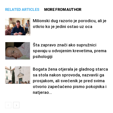
RELATED ARTICLES
MORE FROM AUTHOR
Milionski dug razorio je porodicu, ali je
otkrio ko je jedini ostao uz oca
Šta zapravo znači ako supružnici
spavaju u odvojenim krevetima, prema
psihologiji
Bogata žena otjerala je gladnog starca
sa stola nakon sprovoda, nazvavši ga
prosjakom, ali svećenik je pred svima
otvorio zapečaćeno pismo pokojnika i
natjerao...