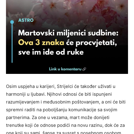
Osim uspjeha u karijeri, Strijelci će također uživati u
harmoniji u ljubavi. Njihovi odnosi će biti ispunjeni
razumijevanjem i međusobnim poštovanjem, a oni će biti
spremni raditi na poboljšanju komunikacije sa svojim
partnerima. Za one u vezama, mart može donijeti
trenutke koji će odnose podići na novu razinu, dok će za
one koji su sami, šanse za susret s posebnom osobom