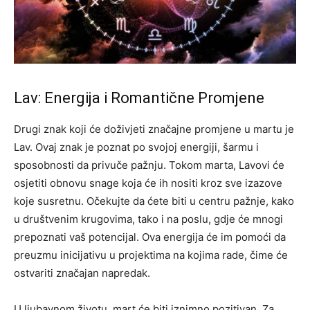
Lav: Energija i Romantične Promjene
Drugi znak koji će doživjeti značajne promjene u martu je
Lav. Ovaj znak je poznat po svojoj energiji, šarmu i
sposobnosti da privuče pažnju. Tokom marta, Lavovi će
osjetiti obnovu snage koja će ih nositi kroz sve izazove
koje susretnu. Očekujte da ćete biti u centru pažnje, kako
u društvenim krugovima, tako i na poslu, gdje će mnogi
prepoznati vaš potencijal. Ova energija će im pomoći da
preuzmu inicijativu u projektima na kojima rade, čime će
ostvariti značajan napredak.
U ljubavnom životu, mart će biti iznimno pozitivan. Za