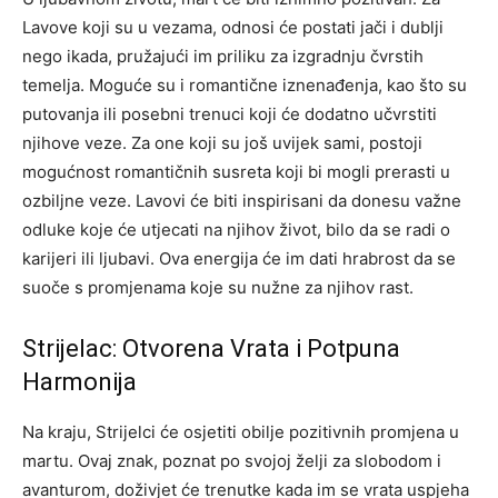
Lavove koji su u vezama, odnosi će postati jači i dublji
nego ikada, pružajući im priliku za izgradnju čvrstih
temelja. Moguće su i romantične iznenađenja, kao što su
putovanja ili posebni trenuci koji će dodatno učvrstiti
njihove veze. Za one koji su još uvijek sami, postoji
mogućnost romantičnih susreta koji bi mogli prerasti u
ozbiljne veze. Lavovi će biti inspirisani da donesu važne
odluke koje će utjecati na njihov život, bilo da se radi o
karijeri ili ljubavi. Ova energija će im dati hrabrost da se
suoče s promjenama koje su nužne za njihov rast.
Strijelac: Otvorena Vrata i Potpuna
Harmonija
Na kraju, Strijelci će osjetiti obilje pozitivnih promjena u
martu. Ovaj znak, poznat po svojoj želji za slobodom i
avanturom, doživjet će trenutke kada im se vrata uspjeha