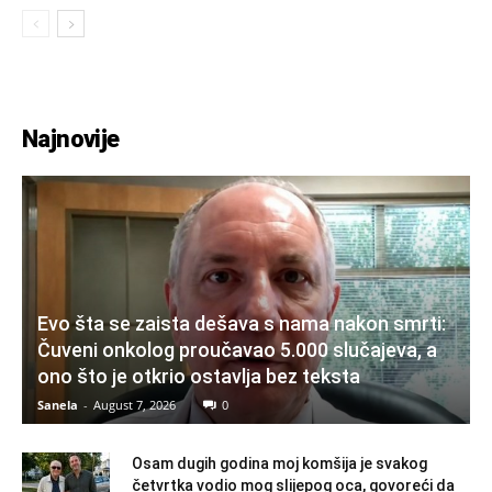
Najnovije
Evo šta se zaista dešava s nama nakon smrti:
Čuveni onkolog proučavao 5.000 slučajeva, a
ono što je otkrio ostavlja bez teksta
Sanela
-
August 7, 2026
0
Osam dugih godina moj komšija je svakog
četvrtka vodio mog slijepog oca, govoreći da