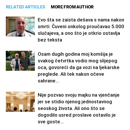
RELATED ARTICLES
MORE FROM AUTHOR
Evo šta se zaista dešava s nama nakon
smrti: Čuveni onkolog proučavao 5.000
slučajeva, a ono što je otkrio ostavlja
bez teksta
Osam dugih godina moj komšija je
svakog četvrtka vodio mog slijepog
oca, govoreći da ga vozi na ljekarske
preglede. Ali tek nakon očeve
sahrane...
Nije pozvao svoju majku na vjenčanje
jer se stidio njenog jednostavnog
seoskog života. Ali ono što se
dogodilo usred proslave ostavilo je
sve goste...