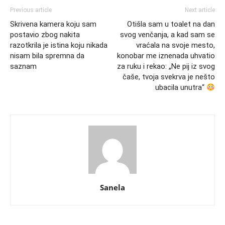
Previous article
Next article
Skrivena kamera koju sam
Otišla sam u toalet na dan
postavio zbog nakita
svog venčanja, a kad sam se
razotkrila je istina koju nikada
vraćala na svoje mesto,
nisam bila spremna da
konobar me iznenada uhvatio
saznam
za ruku i rekao: „Ne pij iz svog
čaše, tvoja svekrva je nešto
ubacila unutra“
Sanela