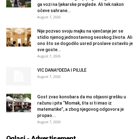
ga vozi na ljekarske preglede. Ali tek nakon
očeve sahrane...
August 7, 2026
Nije pozvao svoju majku na vjenčanje jer se
stidio njenog jednostavnog seoskog života. Ali
ono što se dogodilo usred proslave ostavilo je
sve goste...
August 7, 2026
VIC DANA!!DEDA I PILULE
August 7, 2026
Gost zvao konobara da mu objasni grešku u
računu i pita “Momak, šta si ti imao iz
matematike”, a zbog njegovog odgovora je
propao...
August 7, 2026
Oglasi - Advertisement