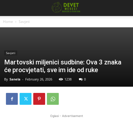
Home
Savjeti
Savjeti
Martovski miljenici sudbine: Ova 3 znaka
će procvjetati, sve im ide od ruke
By
Sanela
-
February 26, 2026
1238
0
Oglasi - Advertisement