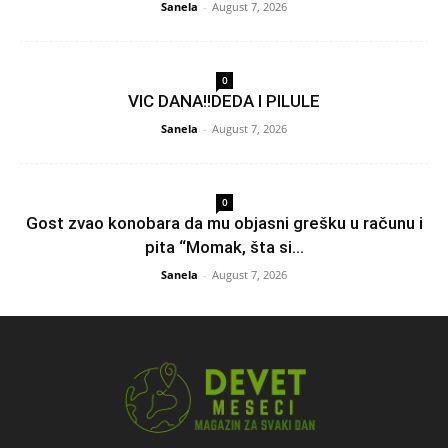
Sanela
-
August 7, 2026
0
VIC DANA!!DEDA I PILULE
Sanela
-
August 7, 2026
0
Gost zvao konobara da mu objasni grešku u računu i
pita “Momak, šta si...
Sanela
-
August 7, 2026