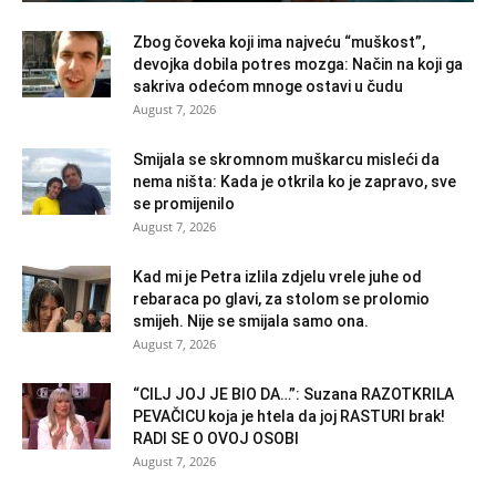
Zbog čoveka koji ima najveću “muškost”,
devojka dobila potres mozga: Način na koji ga
sakriva odećom mnoge ostavi u čudu
August 7, 2026
Smijala se skromnom muškarcu misleći da
nema ništa: Kada je otkrila ko je zapravo, sve
se promijenilo
August 7, 2026
Kad mi je Petra izlila zdjelu vrele juhe od
rebaraca po glavi, za stolom se prolomio
smijeh. Nije se smijala samo ona.
August 7, 2026
“CILJ JOJ JE BIO DA…”: Suzana RAZOTKRILA
PEVAČICU koja je htela da joj RASTURI brak!
RADI SE O OVOJ OSOBI
August 7, 2026