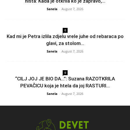
ništa: Kada je otkrila ko je zapravo,...
Sanela
-
August 7, 2026
0
Kad mi je Petra izlila zdjelu vrele juhe od rebaraca po
glavi, za stolom...
Sanela
-
August 7, 2026
0
“CILJ JOJ JE BIO DA…”: Suzana RAZOTKRILA
PEVAČICU koja je htela da joj RASTURI...
Sanela
-
August 7, 2026