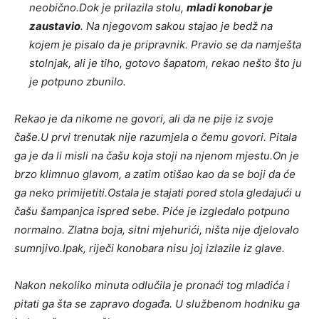
neobično.
Dok je prilazila stolu,
mladi konobar je
zaustavio
. Na njegovom sakou stajao je bedž na
kojem je pisalo da je pripravnik. Pravio se da namješta
stolnjak, ali je tiho, gotovo šapatom, rekao nešto što ju
je potpuno zbunilo.
Rekao je da nikome ne govori, ali da ne pije iz svoje
čaše.
U prvi trenutak nije razumjela o čemu govori. Pitala
ga je da li misli na čašu koja stoji na njenom mjestu.
On je
brzo klimnuo glavom, a zatim otišao kao da se boji da će
ga neko primijetiti.
Ostala je stajati pored stola gledajući u
čašu šampanjca ispred sebe. Piće je izgledalo potpuno
normalno. Zlatna boja, sitni mjehurići, ništa nije djelovalo
sumnjivo.
Ipak, riječi konobara nisu joj izlazile iz glave.
Nakon nekoliko minuta odlučila je pronaći tog mladića i
pitati ga šta se zapravo događa. U službenom hodniku ga