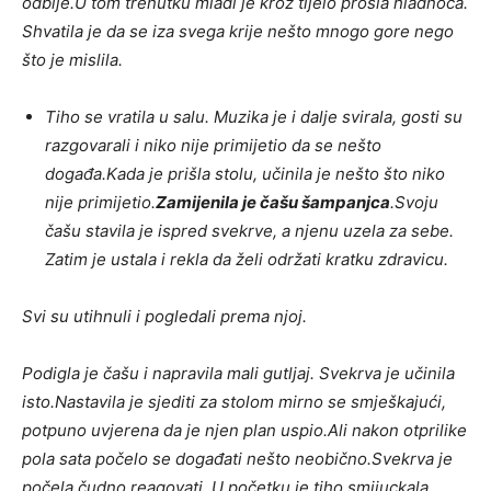
odbije.
U tom trenutku mladi je kroz tijelo prošla hladnoća.
Shvatila je da se iza svega krije nešto mnogo gore nego
što je mislila.
Tiho se vratila u salu. Muzika je i dalje svirala, gosti su
razgovarali i niko nije primijetio da se nešto
događa.
Kada je prišla stolu, učinila je nešto što niko
nije primijetio.
Zamijenila je čašu šampanjca
.
Svoju
čašu stavila je ispred svekrve, a njenu uzela za sebe.
Zatim je ustala i rekla da želi održati kratku zdravicu.
Svi su utihnuli i pogledali prema njoj.
Podigla je čašu i napravila mali gutljaj. Svekrva je učinila
isto.
Nastavila je sjediti za stolom mirno se smješkajući,
potpuno uvjerena da je njen plan uspio.
Ali nakon otprilike
pola sata počelo se događati nešto neobično.
Svekrva je
počela čudno reagovati. U početku je tiho smijuckala