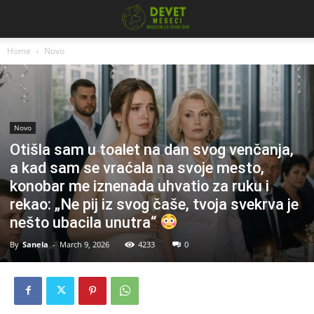
Home
Novo
Novo
Otišla sam u toalet na dan svog venčanja,
a kad sam se vraćala na svoje mesto,
konobar me iznenada uhvatio za ruku i
rekao: „Ne pij iz svog čaše, tvoja svekrva je
nešto ubacila unutra“
By
Sanela
-
March 9, 2026
4233
0