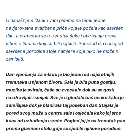
U današnjem članku vam pišemo na temu jedne
nevjerovatne svadbene priče koja je počela kao savršen
dan, a pretvorila se u trenutak šoka i otkrivanja prave
istine o ljudima koji su bili najbliži. Ponekad iza naizgled
savršene porodice stoje namjere koje niko ne može ni
zamisliti.
Dan vjenčanja za mladu je bio jedan od najsretnijih
trenutaka u njenom životu. Sala je bila puna gostiju,
muzika je svirala, čaše su zveckale dok su se gosti
nazdravljali i smijali. Sve je izgledalo baš onako kako je
zamišljala dok je planirala taj poseban dan.
Stajala je
pored svog muža u centru sale i osjećala kako joj srce
kuca od uzbuđenja i sreće. Pogled joj je na trenutak pao
prema glavnom stolu gdje su sjedile njihove porodice.