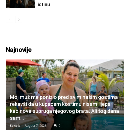
istinu
Najnovije
Moj muž me ponizio pred svim našim gostima
rekavši da u kupaćem kostimu nisam lijepa
kao nova supruga njegovog brata. Ali tog dana
sam...
Sanela
-
August 7, 2026
0