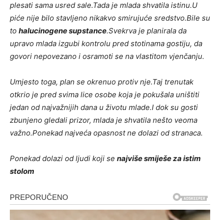
plesati sama usred sale.
Tada je mlada shvatila istinu.
U
piće nije bilo stavljeno nikakvo smirujuće sredstvo.
Bile su
to
halucinogene supstance
.
Svekrva je planirala da
upravo mlada izgubi kontrolu pred stotinama gostiju, da
govori nepovezano i osramoti se na vlastitom vjenčanju.
Umjesto toga, plan se okrenuo protiv nje.
Taj trenutak
otkrio je pred svima lice osobe koja je pokušala uništiti
jedan od najvažnijih dana u životu mlade.
I dok su gosti
zbunjeno gledali prizor, mlada je shvatila nešto veoma
važno.
Ponekad najveća opasnost ne dolazi od stranaca.
Ponekad dolazi od ljudi koji se
najviše smiješe za istim
stolom