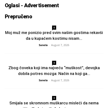
Oglasi - Advertisement
Prepručeno
0
Moj muž me ponizio pred svim našim gostima rekavši
da u kupaćem kostimu nisam...
Sanela
-
August 7, 2026
0
Zbog čoveka koji ima najveću “muškost”, devojka
dobila potres mozga: Način na koji ga...
Sanela
-
August 7, 2026
0
Smijala se skromnom muškarcu misleći da nema