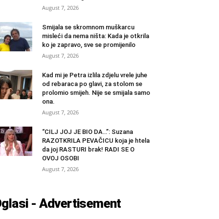
August 7, 2026
Smijala se skromnom muškarcu
misleći da nema ništa: Kada je otkrila
ko je zapravo, sve se promijenilo
August 7, 2026
Kad mi je Petra izlila zdjelu vrele juhe
od rebaraca po glavi, za stolom se
prolomio smijeh. Nije se smijala samo
ona.
August 7, 2026
“CILJ JOJ JE BIO DA…”: Suzana
RAZOTKRILA PEVAČICU koja je htela
da joj RASTURI brak! RADI SE O
OVOJ OSOBI
August 7, 2026
glasi - Advertisement