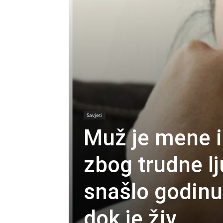
Savjeti
Muž je mene i
zbog trudne lj
snašlo godinu
dok je živ