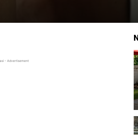
N
asi - Advertisement