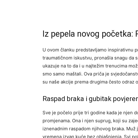
Iz pepela novog početka: P
U ovom članku predstavljamo inspirativnu pr
traumatičnom iskustvu, pronašla snagu da se
ukazuje na to da i u najtežim trenucima mož
smo samo maštali. Ova priča je svjedočanstv
su naše akcije prema drugima često odraz o
Raspad braka i gubitak povjere
Sve je počelo prije tri godine kada je njen 
promjenama. Ona i njen suprug, koji su zajed
iznenadnim raspadom njihovog braka. Muž j
vremena izvan kuće bez objašnjenja. Svi pok