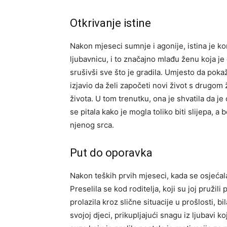
Otkrivanje istine
Nakon mjeseci sumnje i agonije, istina je ko
ljubavnicu, i to značajno mlađu ženu koja je
srušivši sve što je gradila. Umjesto da pok
izjavio da želi započeti novi život s drugom
života. U tom trenutku, ona je shvatila da j
se pitala kako je mogla toliko biti slijepa, a 
njenog srca.
Put do oporavka
Nakon teških prvih mjeseci, kada se osjećal
Preselila se kod roditelja, koji su joj pružil
prolazila kroz slične situacije u prošlosti, bi
svojoj djeci, prikupljajući snagu iz ljubavi k