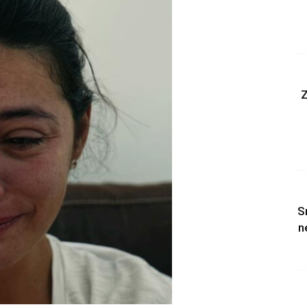
Z
S
n