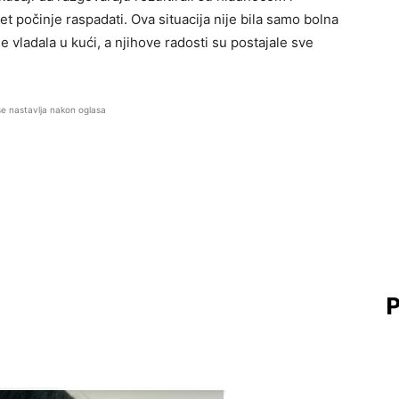
jet počinje raspadati. Ova situacija nije bila samo bolna
je vladala u kući, a njihove radosti su postajale sve
se nastavlja nakon oglasa
P