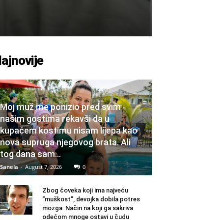
ajnovije
Moj muž me ponizio pred svim
našim gostima rekavši da u
kupaćem kostimu nisam lijepa kao
nova supruga njegovog brata. Ali
tog dana sam...
Sanela
-
August 7, 2026
0
Zbog čoveka koji ima najveću
“muškost”, devojka dobila potres
mozga: Način na koji ga sakriva
odećom mnoge ostavi u čudu