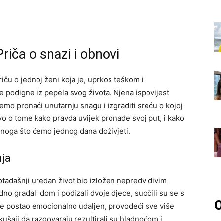
riča o snazi i obnovi
iču o jednoj ženi koja je, uprkos teškom i
 podigne iz pepela svog života. Njena ispovijest
emo pronaći unutarnju snagu i izgraditi sreću o kojoj
o o tome kako pravda uvijek pronađe svoj put, i kako
noga što ćemo jednog dana doživjeti.
nja
dotadašnji uredan život bio izložen nepredvidivim
no građali dom i podizali dvoje djece, suočili su se s
O
e postao emocionalno udaljen, provodeći sve više
ušaji da razgovaraju rezultirali su hladnoćom i