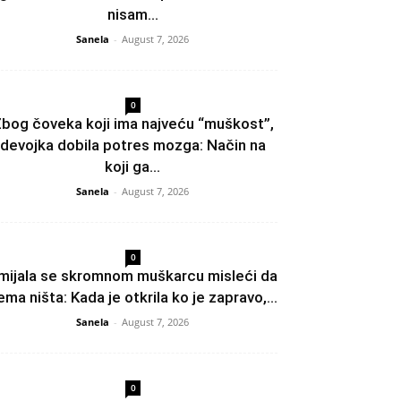
nisam...
Sanela
-
August 7, 2026
0
bog čoveka koji ima najveću “muškost”,
devojka dobila potres mozga: Način na
koji ga...
Sanela
-
August 7, 2026
0
mijala se skromnom muškarcu misleći da
ema ništa: Kada je otkrila ko je zapravo,...
Sanela
-
August 7, 2026
0