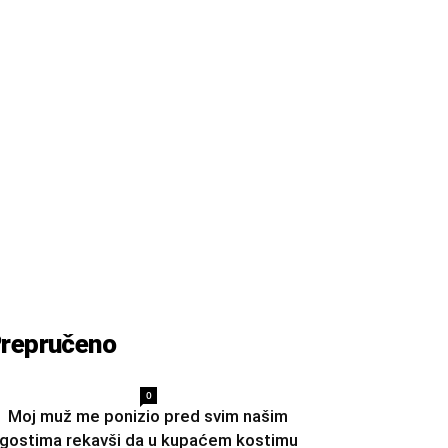
repručeno
0
Moj muž me ponizio pred svim našim
gostima rekavši da u kupaćem kostimu