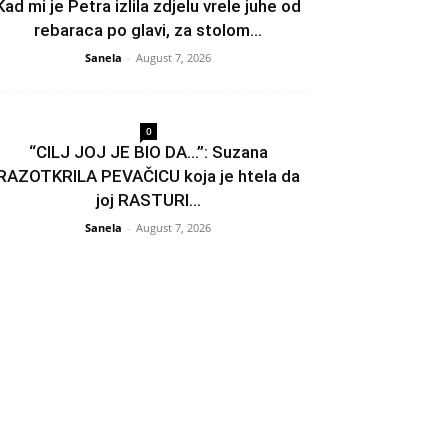
Kad mi je Petra izlila zdjelu vrele juhe od
rebaraca po glavi, za stolom...
Sanela
-
August 7, 2026
0
“CILJ JOJ JE BIO DA…”: Suzana
RAZOTKRILA PEVAČICU koja je htela da
joj RASTURI...
Sanela
-
August 7, 2026