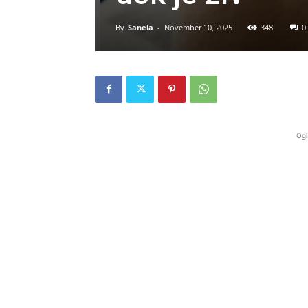
By
Sanela
-
November 10, 2025
348
0
Ogl