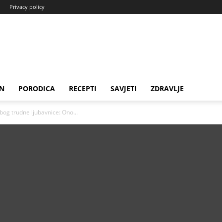
Privacy policy
N
PORODICA
RECEPTI
SAVJETI
ZDRAVLJE
bog trudne ljubavnice: Ono...