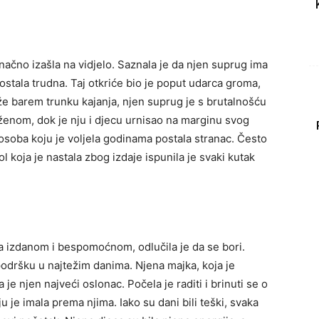
načno izašla na vidjelo. Saznala je da njen suprug ima
 ostala trudna. Taj otkriće bio je poput udarca groma,
aže barem trunku kajanja, njen suprug je s brutalnošću
 ženom, dok je nju i djecu urnisao na marginu svog
e osoba koju je voljela godinama postala stranac. Često
bol koja je nastala zbog izdaje ispunila je svaki kutak
a izdanom i bespomoćnom, odlučila je da se bori.
i podršku u najtežim danima. Njena majka, koja je
la je njen najveći oslonac. Počela je raditi i brinuti se o
oju je imala prema njima. Iako su dani bili teški, svaka