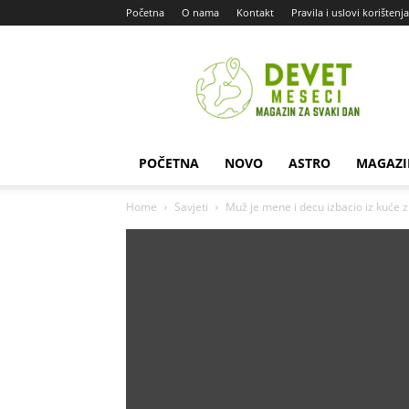
Početna
O nama
Kontakt
Pravila i uslovi korištenja
Devet
Meseci
POČETNA
NOVO
ASTRO
MAGAZI
Home
Savjeti
Muž je mene i decu izbacio iz kuće z