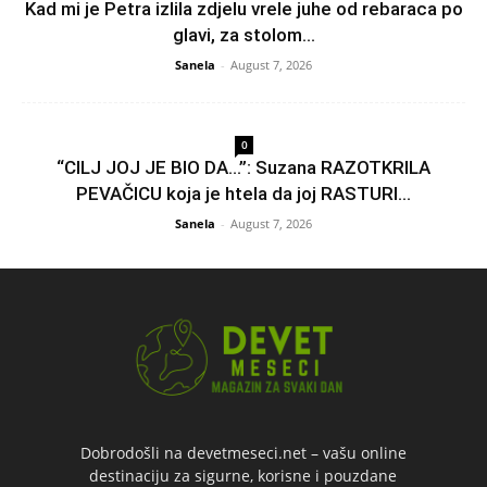
Kad mi je Petra izlila zdjelu vrele juhe od rebaraca po
glavi, za stolom...
Sanela
-
August 7, 2026
0
“CILJ JOJ JE BIO DA…”: Suzana RAZOTKRILA
PEVAČICU koja je htela da joj RASTURI...
Sanela
-
August 7, 2026
Dobrodošli na devetmeseci.net – vašu online
destinaciju za sigurne, korisne i pouzdane