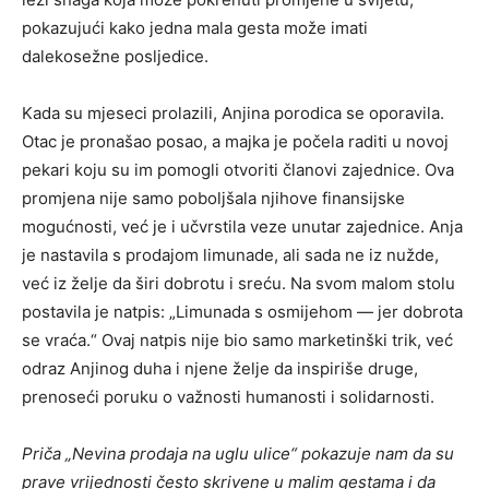
pokazujući kako jedna mala gesta može imati
dalekosežne posljedice.
Kada su mjeseci prolazili, Anjina porodica se oporavila.
Otac je pronašao posao, a majka je počela raditi u novoj
pekari koju su im pomogli otvoriti članovi zajednice. Ova
promjena nije samo poboljšala njihove finansijske
mogućnosti, već je i učvrstila veze unutar zajednice. Anja
je nastavila s prodajom limunade, ali sada ne iz nužde,
već iz želje da širi dobrotu i sreću. Na svom malom stolu
postavila je natpis: „Limunada s osmijehom — jer dobrota
se vraća.“ Ovaj natpis nije bio samo marketinški trik, već
odraz Anjinog duha i njene želje da inspiriše druge,
prenoseći poruku o važnosti humanosti i solidarnosti.
Priča „Nevina prodaja na uglu ulice“ pokazuje nam da su
prave vrijednosti često skrivene u malim gestama i da