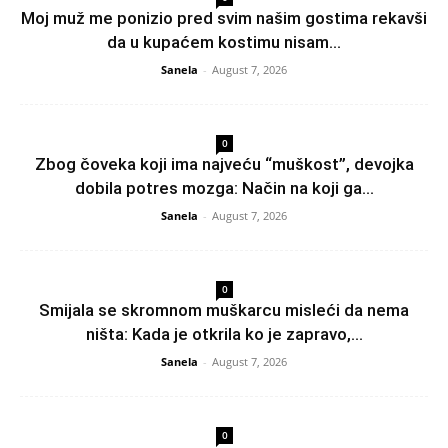
Moj muž me ponizio pred svim našim gostima rekavši
da u kupaćem kostimu nisam...
Sanela
-
August 7, 2026
0
Zbog čoveka koji ima najveću “muškost”, devojka
dobila potres mozga: Način na koji ga...
Sanela
-
August 7, 2026
0
Smijala se skromnom muškarcu misleći da nema
ništa: Kada je otkrila ko je zapravo,...
Sanela
-
August 7, 2026
0