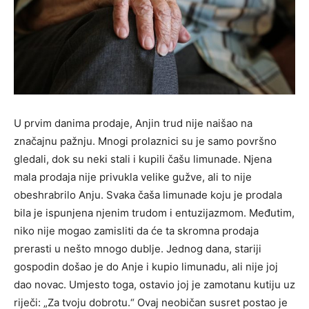
U prvim danima prodaje, Anjin trud nije naišao na
značajnu pažnju. Mnogi prolaznici su je samo površno
gledali, dok su neki stali i kupili čašu limunade. Njena
mala prodaja nije privukla velike gužve, ali to nije
obeshrabrilo Anju. Svaka čaša limunade koju je prodala
bila je ispunjena njenim trudom i entuzijazmom. Međutim,
niko nije mogao zamisliti da će ta skromna prodaja
prerasti u nešto mnogo dublje. Jednog dana, stariji
gospodin došao je do Anje i kupio limunadu, ali nije joj
dao novac. Umjesto toga, ostavio joj je zamotanu kutiju uz
riječi: „Za tvoju dobrotu.“ Ovaj neobičan susret postao je