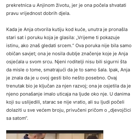
prekretnica u Anjinom životu, jer je ona počela shvatati
pravu vrijednost dobrih djela.
Kada je Anja otvorila kutiju kod kuće, unutra je pronašla
stari sat i poruku koja je glasila: „Vrijeme ti pokazuje
istinu, ako znaš gledati srcem.“ Ova poruka nije bila samo
običan savjet; ona je nosila dublje značenje koje je Anja
osjećala u svom srcu. Njeni roditelji nisu bili sigurni šta
da misle o tome, smatrajući da je to samo šala. Ipak, Anja
je znala da je u ovoj gesti bilo nešto posebno. Ovaj
trenutak bio je ključan za njen razvoj; ona je osjetila da je
njeno ponašanje imalo uticaja na ljude oko nje. U danima
koji su uslijedili, starac se nije vratio, ali su ljudi počeli
dolaziti u sve većem broju, privučeni pričom o „djevojčici
sa satom“.