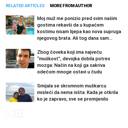
RELATED ARTICLES
MORE FROM AUTHOR
Moj muž me ponizio pred svim našim
gostima rekavši da u kupaćem
kostimu nisam lijepa kao nova supruga
njegovog brata. Ali tog dana sam...
Zbog čoveka koji ima najveću
“muškost”, devojka dobila potres
mozga: Način na koji ga sakriva
odećom mnoge ostavi u čudu
Smijala se skromnom muškarcu
misleći da nema ništa: Kada je otkrila
ko je zapravo, sve se promijenilo