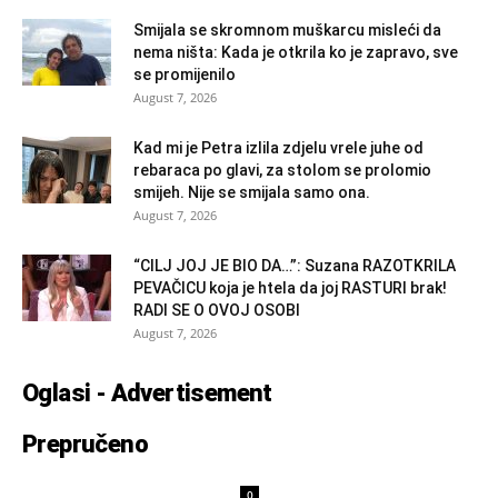
Smijala se skromnom muškarcu misleći da
nema ništa: Kada je otkrila ko je zapravo, sve
se promijenilo
August 7, 2026
Kad mi je Petra izlila zdjelu vrele juhe od
rebaraca po glavi, za stolom se prolomio
smijeh. Nije se smijala samo ona.
August 7, 2026
“CILJ JOJ JE BIO DA…”: Suzana RAZOTKRILA
PEVAČICU koja je htela da joj RASTURI brak!
RADI SE O OVOJ OSOBI
August 7, 2026
Oglasi - Advertisement
Prepručeno
0