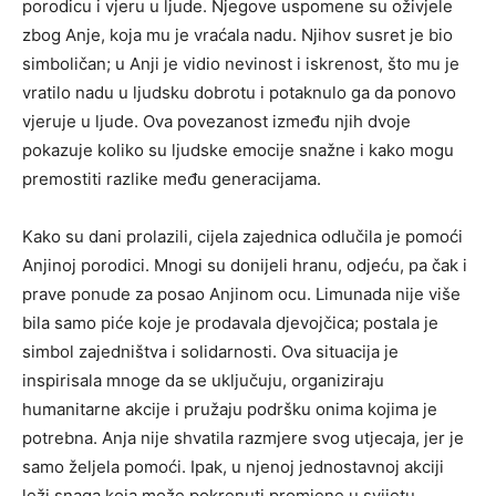
porodicu i vjeru u ljude. Njegove uspomene su oživjele
zbog Anje, koja mu je vraćala nadu. Njihov susret je bio
simboličan; u Anji je vidio nevinost i iskrenost, što mu je
vratilo nadu u ljudsku dobrotu i potaknulo ga da ponovo
vjeruje u ljude. Ova povezanost između njih dvoje
pokazuje koliko su ljudske emocije snažne i kako mogu
premostiti razlike među generacijama.
Kako su dani prolazili, cijela zajednica odlučila je pomoći
Anjinoj porodici. Mnogi su donijeli hranu, odjeću, pa čak i
prave ponude za posao Anjinom ocu. Limunada nije više
bila samo piće koje je prodavala djevojčica; postala je
simbol zajedništva i solidarnosti. Ova situacija je
inspirisala mnoge da se uključuju, organiziraju
humanitarne akcije i pružaju podršku onima kojima je
potrebna. Anja nije shvatila razmjere svog utjecaja, jer je
samo željela pomoći. Ipak, u njenoj jednostavnoj akciji
leži snaga koja može pokrenuti promjene u svijetu,