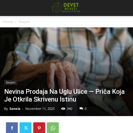
Home
Savjeti
Savjeti
Nevina Prodaja Na Uglu Ulice — Priča Koja
Je Otkrila Skrivenu Istinu
By
Sanela
-
November 11, 2025
340
0