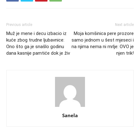
Previous article
Next article
Muž je mene i decu izbacio iz
Moja komšinica pere prozore
kuće zbog trudne ljubavnice:
samo jednom u šest mjeseci i
Ono što ga je snašlo godinu
na njima nema ni mrlje: OVO je
dana kasnije pamtiće dok je živ
njen trik!
Sanela