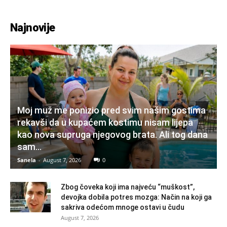
Najnovije
Moj muž me ponizio pred svim našim gostima
rekavši da u kupaćem kostimu nisam lijepa
kao nova supruga njegovog brata. Ali tog dana
sam...
Sanela
-
August 7, 2026
0
Zbog čoveka koji ima najveću “muškost”,
devojka dobila potres mozga: Način na koji ga
sakriva odećom mnoge ostavi u čudu
August 7, 2026