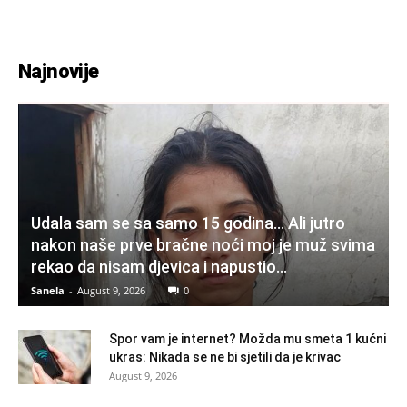
Najnovije
Udala sam se sa samo 15 godina… Ali jutro
nakon naše prve bračne noći moj je muž svima
rekao da nisam djevica i napustio...
Sanela
-
August 9, 2026
0
Spor vam je internet? Možda mu smeta 1 kućni
ukras: Nikada se ne bi sjetili da je krivac
August 9, 2026