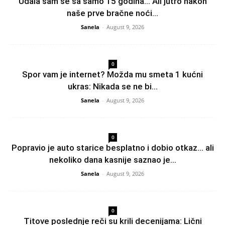
Udala sam se sa samo 15 godina… Ali jutro nakon
naše prve bračne noći...
Sanela
-
August 9, 2026
0
Spor vam je internet? Možda mu smeta 1 kućni
ukras: Nikada se ne bi...
Sanela
-
August 9, 2026
0
Popravio je auto starice besplatno i dobio otkaz… ali
nekoliko dana kasnije saznao je...
Sanela
-
August 9, 2026
0
Titove poslednje reči su krili decenijama: Lični