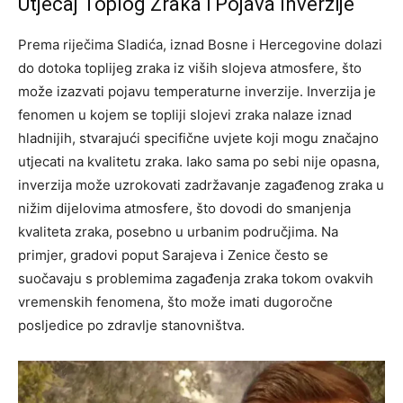
Utjecaj Toplog Zraka i Pojava Inverzije
Prema riječima Sladića, iznad Bosne i Hercegovine dolazi
do dotoka toplijeg zraka iz viših slojeva atmosfere, što
može izazvati pojavu temperaturne inverzije. Inverzija je
fenomen u kojem se topliji slojevi zraka nalaze iznad
hladnijih, stvarajući specifične uvjete koji mogu značajno
utjecati na kvalitetu zraka.
Iako sama po sebi nije opasna,
inverzija može uzrokovati zadržavanje zagađenog zraka u
nižim dijelovima atmosfere, što dovodi do smanjenja
kvaliteta zraka, posebno u urbanim područjima.
Na
primjer, gradovi poput Sarajeva i Zenice često se
suočavaju s problemima zagađenja zraka tokom ovakvih
vremenskih fenomena, što može imati dugoročne
posljedice po zdravlje stanovništva.