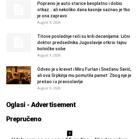
Popravio je auto starice besplatno i dobio
otkaz… ali nekoliko dana kasnije saznao je tko
je ona zapravo
August 9, 2026
Titove poslednje reči su krili decenijama: Lični
doktor predsednika Jugoslavije otkrio tajnu
bolničke sobe
August 9, 2026
Odveo je u krevet i Miru Furlan i Snežanu Savić,
ali ova Srpkinja mu pomutila pamet: Zbog nje je
prešao i u pravoslavlje
August 9, 2026
Oglasi - Advertisement
Prepručeno
0