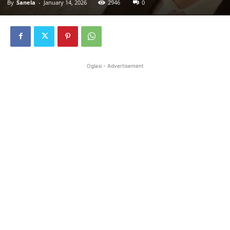
By
Sanela
-
January 14, 2026
2946
0
Oglasi - Advertisement