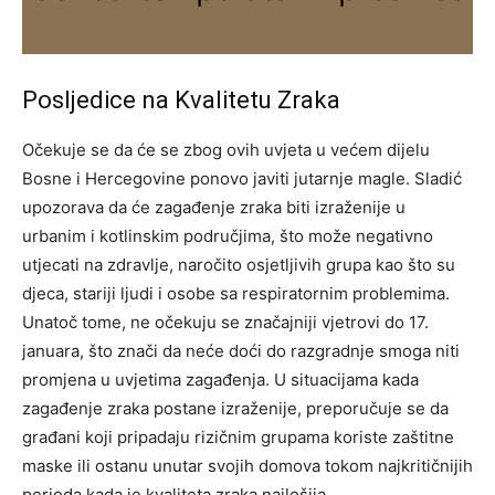
Posljedice na Kvalitetu Zraka
Očekuje se da će se zbog ovih uvjeta u većem dijelu
Bosne i Hercegovine ponovo javiti jutarnje magle.
Sladić
upozorava da će zagađenje zraka biti izraženije u
urbanim i kotlinskim područjima, što može negativno
utjecati na zdravlje, naročito osjetljivih grupa kao što su
djeca, stariji ljudi i osobe sa respiratornim problemima.
Unatoč tome, ne očekuju se značajniji vjetrovi do 17.
januara, što znači da neće doći do razgradnje smoga niti
promjena u uvjetima zagađenja. U situacijama kada
zagađenje zraka postane izraženije, preporučuje se da
građani koji pripadaju rizičnim grupama koriste zaštitne
maske ili ostanu unutar svojih domova tokom najkritičnijih
perioda kada je kvaliteta zraka najlošija.