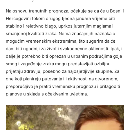
Na osnovu trenutnih prognoza, očekuje se da će u Bosni i
Hercegovini tokom drugog tjedna januara vrijeme biti
stabilno i relativno blago, uprkos jutarnjim maglama i
smanjenoj kvaliteti zraka. Nema značajnijih naznaka o
mogućim vremenskim ekstremima, što sugerira da će
dani biti ugodniji za život i svakodnevne aktivnosti.
Ipak, i
dalje je potrebno biti oprezan u urbanim područjima gdje
smog i zagađenje zraka mogu predstavljati ozbiljnu
prijetnju zdravlju, posebno za najosjetljivije skupine. Za
one koji planiraju putovanja ili aktivnosti na otvorenom,
preporučljivo je pratiti vremensku prognozu i prilagoditi
planove u skladu s očekivanim uvjetima.