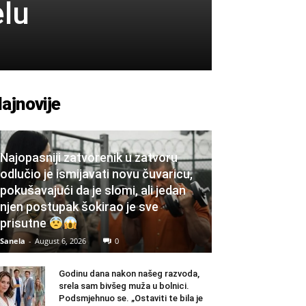
elu
ajnovije
Najopasniji zatvorenik u zatvoru
odlučio je ismijavati novu čuvaricu,
pokušavajući da je slomi, ali jedan
njen postupak šokirao je sve
prisutne
Sanela
-
August 6, 2026
0
Godinu dana nakon našeg razvoda,
srela sam bivšeg muža u bolnici.
Podsmjehnuo se. „Ostaviti te bila je