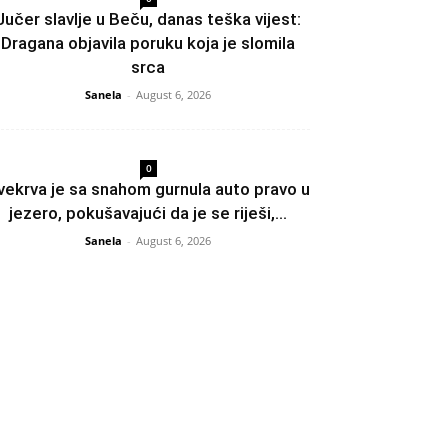
Jučer slavlje u Beču, danas teška vijest:
Dragana objavila poruku koja je slomila
srca
Sanela
-
August 6, 2026
0
vekrva je sa snahom gurnula auto pravo u
jezero, pokušavajući da je se riješi,...
Sanela
-
August 6, 2026