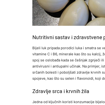
Nutritivni sastav i zdravstvene
Bijeli luk pripada porodici luka i smatra se
vitamine C i B6, minerale kao što su kalcij, že
spoj se oslobađa kada se češnjak zgnječi ili
antivirusni i antiupalni učinak. Na primjer, i
srčanih bolesti i poboljšati zdravlje krvnih 
spojeve, kao što su selen i flavonoidi, koji
Zdravlje srca i krvnih žila
Jedna od ključnih koristi konzumacije bijel