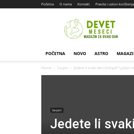
Početna
O nama
Kontakt
Pravila i uslovi korištenja
Devet
Meseci
POČETNA
NOVO
ASTRO
MAGAZI
Home
Savjeti
Jedete li svaki dan češnjak? Ljekari o
Savjeti
Jedete li svak