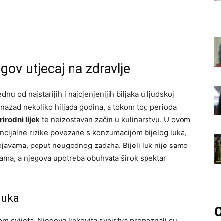
njegov utjecaj na zdravlje
ednu od najstarijih i najcjenjenijih biljaka u ljudskoj
unazad nekoliko hiljada godina, a tokom tog perioda
irodni lijek
te neizostavan začin u kulinarstvu. U ovom
tencijalne rizike povezane s konzumacijom bijelog luka,
ojavama, poput neugodnog zadaha. Bijeli luk nije samo
rama, a njegova upotreba obuhvata širok spektar
luka
O
irom svijeta. Njegova ljekovita svojstva prepoznali su