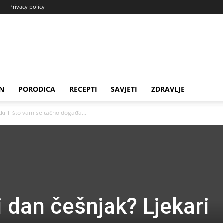
Privacy policy
N
PORODICA
RECEPTI
SAVJETI
ZDRAVLJE
tkrili što vam se tačno događa...
i dan češnjak? Ljekari