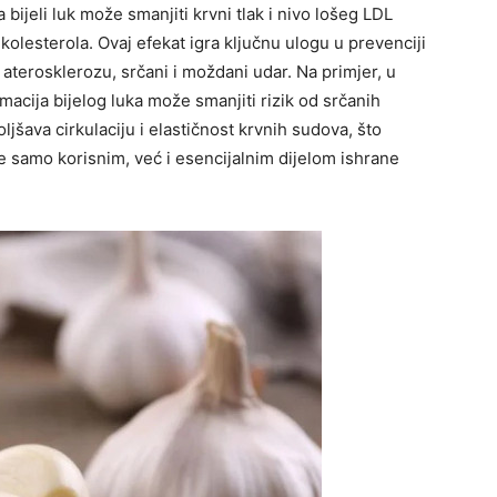
a bijeli luk može smanjiti krvni tlak i nivo lošeg LDL
kolesterola.
Ovaj efekat igra ključnu ulogu u prevenciji
 aterosklerozu, srčani i moždani udar. Na primjer, u
macija bijelog luka može smanjiti rizik od srčanih
oljšava cirkulaciju i elastičnost krvnih sudova, što
ne samo korisnim, već i esencijalnim dijelom ishrane