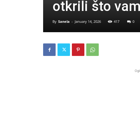
otkrili što va
By
Sanela
-
January 14, 2026
417
0
Ogl