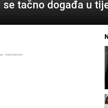
m se tačno događa u tij
N
asi - Advertisement