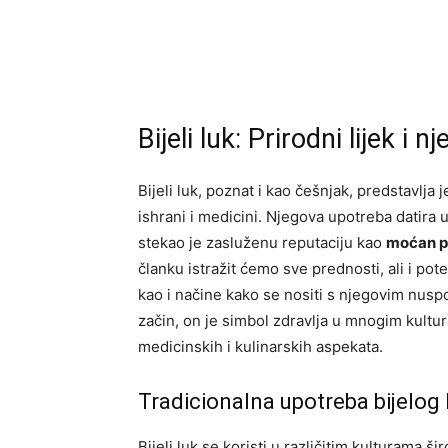
Bijeli luk: Prirodni lijek i 
Bijeli luk, poznat i kao češnjak, predstavlja j
ishrani i medicini. Njegova upotreba datira 
stekao je zasluženu reputaciju kao
moćan pr
članku istražit ćemo sve prednosti, ali i po
kao i načine kako se nositi s njegovim nusp
začin, on je simbol zdravlja u mnogim kultu
medicinskih i kulinarskih aspekata.
Tradicionalna upotreba bijelog 
Bijeli luk se koristi u različitim kulturama š