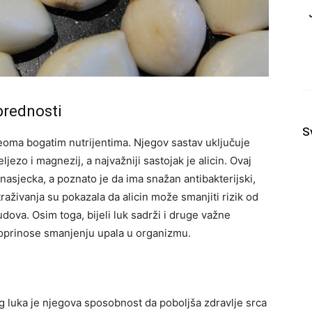
 prednosti
S
 veoma bogatim nutrijentima. Njegov sastav uključuje
ljezo i magnezij, a najvažniji sastojak je alicin. Ovaj
 nasjecka, a poznato je da ima snažan antibakterijski,
straživanja su pokazala da alicin može smanjiti rizik od
sudova. Osim toga, bijeli luk sadrži i druge važne
 doprinose smanjenju upala u organizmu.
og luka je njegova sposobnost da poboljša zdravlje srca