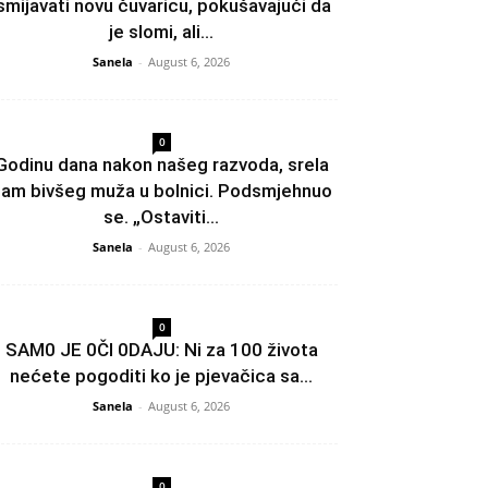
smijavati novu čuvaricu, pokušavajući da
je slomi, ali...
Sanela
-
August 6, 2026
0
Godinu dana nakon našeg razvoda, srela
am bivšeg muža u bolnici. Podsmjehnuo
se. „Ostaviti...
Sanela
-
August 6, 2026
0
SAM0 JE 0Čl 0DAJU: Ni za 100 života
nećete pogoditi ko je pjevačica sa...
Sanela
-
August 6, 2026
0