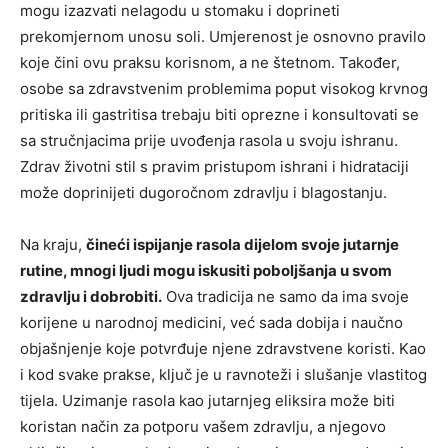
mogu izazvati nelagodu u stomaku i doprineti
prekomjernom unosu soli. Umjerenost je osnovno pravilo
koje čini ovu praksu korisnom, a ne štetnom.
Također,
osobe sa zdravstvenim problemima poput visokog krvnog
pritiska ili gastritisa trebaju biti oprezne i konsultovati se
sa stručnjacima prije uvođenja rasola u svoju ishranu.
Zdrav životni stil s pravim pristupom ishrani i hidrataciji
može doprinijeti dugoročnom zdravlju i blagostanju.
Na kraju,
čineći ispijanje rasola dijelom svoje jutarnje
rutine, mnogi ljudi mogu iskusiti poboljšanja u svom
zdravlju i dobrobiti.
Ova tradicija ne samo da ima svoje
korijene u narodnoj medicini, već sada dobija i naučno
objašnjenje koje potvrđuje njene zdravstvene koristi. Kao
i kod svake prakse, ključ je u ravnoteži i slušanje vlastitog
tijela. Uzimanje rasola kao jutarnjeg eliksira može biti
koristan način za potporu vašem zdravlju, a njegovo