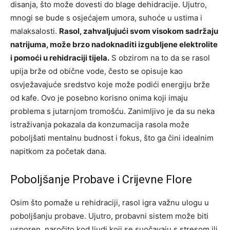
disanja, što može dovesti do blage dehidracije. Ujutro,
mnogi se bude s osjećajem umora, suhoće u ustima i
malaksalosti.
Rasol, zahvaljujući svom visokom sadržaju
natrijuma, može brzo nadoknaditi izgubljene elektrolite
i pomoći u rehidraciji tijela.
S obzirom na to da se rasol
upija brže od obične vode, često se opisuje kao
osvježavajuće sredstvo koje može podići energiju brže
od kafe. Ovo je posebno korisno onima koji imaju
problema s jutarnjom tromošću. Zanimljivo je da su neka
istraživanja pokazala da konzumacija rasola može
poboljšati mentalnu budnost i fokus, što ga čini idealnim
napitkom za početak dana.
Poboljšanje Probave i Crijevne Flore
Osim što pomaže u rehidraciji, rasol igra važnu ulogu u
poboljšanju probave. Ujutro, probavni sistem može biti
usporen, naročito kod ljudi koji se suočavaju s stresom ili