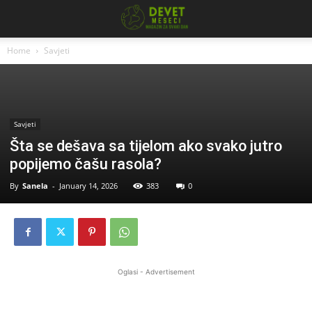
Home
Savjeti
Savjeti
Šta se dešava sa tijelom ako svako jutro
popijemo čašu rasola?
By
Sanela
-
January 14, 2026
383
0
Oglasi - Advertisement