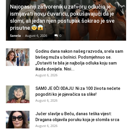
Najopasniji zatvorenik u zatvoru odlučio je
ismijavati novu čuvaricu, pokušavajući da je
slomi, ali jedan njen postupak šokirao je sve
prisutne
Sanela
-
August 6, 2026
0
Godinu dana nakon našeg razvoda, srela sam
bivšeg muža u bolnici. Podsmjehnuo se.
„Ostaviti te bila je najbolja odluka koju sam
ikada donijela. Nisi...
August 6, 2026
SAM0 JE 0Čl 0DAJU: Ni za 100 života nećete
pogoditi ko je pjevačica sa slike!
August 6, 2026
Jučer slavlje u Beču, danas teška vijest:
Dragana objavila poruku koja je slomila srca
August 6, 2026