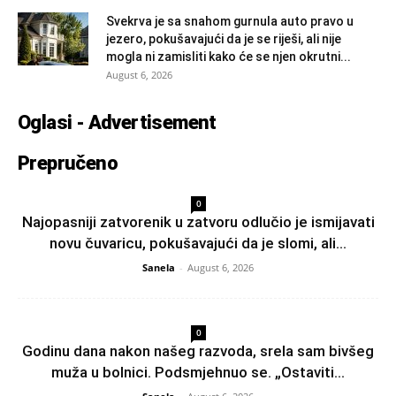
Svekrva je sa snahom gurnula auto pravo u
jezero, pokušavajući da je se riješi, ali nije
mogla ni zamisliti kako će se njen okrutni...
August 6, 2026
Oglasi - Advertisement
Prepručeno
0
Najopasniji zatvorenik u zatvoru odlučio je ismijavati
novu čuvaricu, pokušavajući da je slomi, ali...
Sanela
-
August 6, 2026
0
Godinu dana nakon našeg razvoda, srela sam bivšeg
muža u bolnici. Podsmjehnuo se. „Ostaviti...