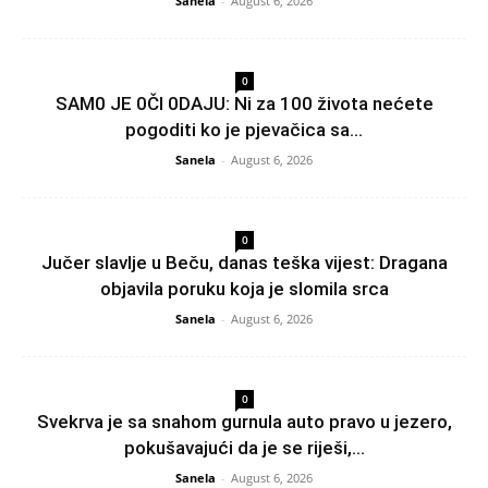
Sanela
-
August 6, 2026
0
SAM0 JE 0Čl 0DAJU: Ni za 100 života nećete
pogoditi ko je pjevačica sa...
Sanela
-
August 6, 2026
0
Jučer slavlje u Beču, danas teška vijest: Dragana
objavila poruku koja je slomila srca
Sanela
-
August 6, 2026
0
Svekrva je sa snahom gurnula auto pravo u jezero,
pokušavajući da je se riješi,...
Sanela
-
August 6, 2026