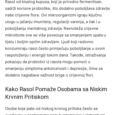
Rasol od kiselog kupusa, koji je prirodno fermentisan,
sadrži korisne probiotike, što dodatno poboljšava zdravlje
naše crijevne flore. Ovi mikroorganizmi igraju ključnu
ulogu u jačanju imuniteta, regulaciji varenja, a čak i u
poboljšanju mentalnog zdravlja.
Ravnoteža crijevne
mikrobiote sve se više povezuje sa smanjenjem upala u
tijelu i boljim općim zdravljem. Ljudi koji redovno
konzumiraju rasol često primjećuju poboljšanje u svom
raspoloženju i energiji tokom dana.
Takođe, istraživanja
pokazuju da probiotici iz rasola mogu pomoći u
smanjenju simptoma anksioznosti i depresije, čime se
dodatno naglašava važnost brige o crijevnoj flori.
Kako Rasol Pomaže Osobama sa Niskim
Krvnim Pritiskom
Osobe koje pate od niskog krvnog pritiska često se