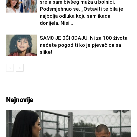
srela sam bivšeg muža u bolnici.
Podsmjehnuo se. „Ostaviti te bila je
najbolja odluka koju sam ikada
donijela. Nisi...
SAM0 JE 0Čl 0DAJU: Ni za 100 života
nećete pogoditi ko je pjevačica sa
slike!
Najnovije