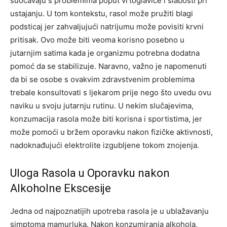
suočavaju s problemima poput vrtoglavice i slabosti pri
ustajanju. U tom kontekstu, rasol može pružiti blagi
podsticaj jer zahvaljujući natrijumu može povisiti krvni
pritisak.
Ovo može biti veoma korisno posebno u
jutarnjim satima kada je organizmu potrebna dodatna
pomoć da se stabilizuje. Naravno, važno je napomenuti
da bi se osobe s ovakvim zdravstvenim problemima
trebale konsultovati s ljekarom prije nego što uvedu ovu
naviku u svoju jutarnju rutinu.
U nekim slučajevima,
konzumacija rasola može biti korisna i sportistima, jer
može pomoći u bržem oporavku nakon fizičke aktivnosti,
nadoknađujući elektrolite izgubljene tokom znojenja.
Uloga Rasola u Oporavku nakon
Alkoholne Ekscesije
Jedna od najpoznatijih upotreba rasola je u ublažavanju
simptoma mamurluka. Nakon konzumiranja alkohola,