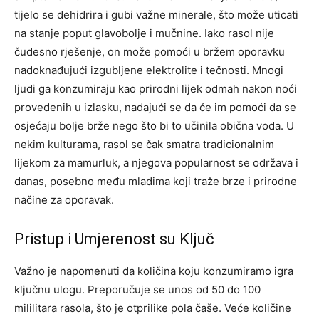
tijelo se dehidrira i gubi važne minerale, što može uticati
na stanje poput glavobolje i mučnine. Iako rasol nije
čudesno rješenje, on može pomoći u bržem oporavku
nadoknađujući izgubljene elektrolite i tečnosti.
Mnogi
ljudi ga konzumiraju kao prirodni lijek odmah nakon noći
provedenih u izlasku, nadajući se da će im pomoći da se
osjećaju bolje brže nego što bi to učinila obična voda.
U
nekim kulturama, rasol se čak smatra tradicionalnim
lijekom za mamurluk, a njegova popularnost se održava i
danas, posebno među mladima koji traže brze i prirodne
načine za oporavak.
Pristup i Umjerenost su Ključ
Važno je napomenuti da količina koju konzumiramo igra
ključnu ulogu. Preporučuje se unos od 50 do 100
mililitara rasola, što je otprilike pola čaše. Veće količine