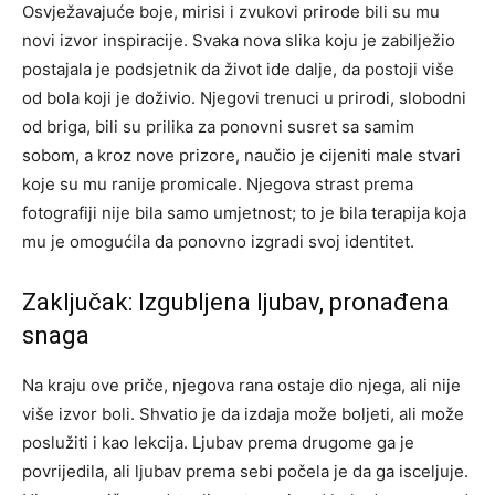
Osvježavajuće boje, mirisi i zvukovi prirode bili su mu
novi izvor inspiracije.
Svaka nova slika koju je zabilježio
postajala je podsjetnik da život ide dalje, da postoji više
od bola koji je doživio.
Njegovi trenuci u prirodi, slobodni
od briga, bili su prilika za ponovni susret sa samim
sobom, a kroz nove prizore, naučio je cijeniti male stvari
koje su mu ranije promicale.
Njegova strast prema
fotografiji nije bila samo umjetnost; to je bila terapija koja
mu je omogućila da ponovno izgradi svoj identitet.
Zaključak: Izgubljena ljubav, pronađena
snaga
Na kraju ove priče, njegova rana ostaje dio njega, ali nije
više izvor boli. Shvatio je da izdaja može boljeti, ali može
poslužiti i kao lekcija. Ljubav prema drugome ga je
povrijedila, ali ljubav prema sebi počela je da ga isceljuje.