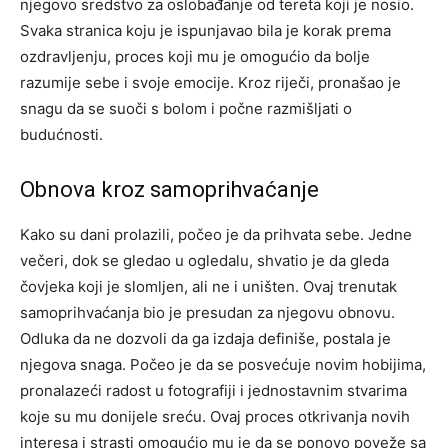
njegovo sredstvo za oslobađanje od tereta koji je nosio.
Svaka stranica koju je ispunjavao bila je korak prema
ozdravljenju, proces koji mu je omogućio da bolje
razumije sebe i svoje emocije.
Kroz riječi, pronašao je
snagu da se suoči s bolom i počne razmišljati o
budućnosti.
Obnova kroz samoprihvaćanje
Kako su dani prolazili, počeo je da prihvata sebe. Jedne
večeri, dok se gledao u ogledalu, shvatio je da gleda
čovjeka koji je slomljen, ali ne i uništen. Ovaj trenutak
samoprihvaćanja bio je presudan za njegovu obnovu.
Odluka da ne dozvoli da ga izdaja definiše, postala je
njegova snaga.
Počeo je da se posvećuje novim hobijima,
pronalazeći radost u fotografiji i jednostavnim stvarima
koje su mu donijele sreću. Ovaj proces otkrivanja novih
interesa i strasti omogućio mu je da se ponovo poveže sa