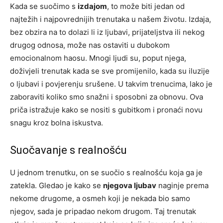
Kada se suočimo s
izdajom
, to može biti jedan od
najtežih i najpovrednijih trenutaka u našem životu. Izdaja,
bez obzira na to dolazi li iz ljubavi, prijateljstva ili nekog
drugog odnosa, može nas ostaviti u dubokom
emocionalnom haosu. Mnogi ljudi su, poput njega,
doživjeli trenutak kada se sve promijenilo, kada su iluzije
o ljubavi i povjerenju srušene. U takvim trenucima, lako je
zaboraviti koliko smo snažni i sposobni za obnovu. Ova
priča istražuje kako se nositi s gubitkom i pronaći novu
snagu kroz bolna iskustva.
Suočavanje s realnošću
U jednom trenutku, on se suočio s realnošću koja ga je
zatekla. Gledao je kako se
njegova ljubav
naginje prema
nekome drugome, a osmeh koji je nekada bio samo
njegov, sada je pripadao nekom drugom. Taj trenutak