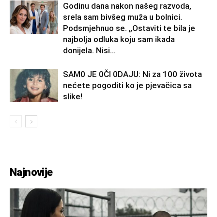
Godinu dana nakon našeg razvoda,
srela sam bivšeg muža u bolnici.
Podsmjehnuo se. „Ostaviti te bila je
najbolja odluka koju sam ikada
donijela. Nisi...
SAM0 JE 0Čl 0DAJU: Ni za 100 života
nećete pogoditi ko je pjevačica sa
slike!
Najnovije