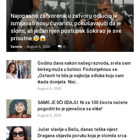
Najopasniji zatvorenik u zatvoru odlučio je
ismijavati novu čuvaricu, pokušavajući da je
slomi, ali jedan njen postupak šokirao je sve
prisutne
Sanela
-
August 6, 2026
0
Godinu dana nakon našeg razvoda, srela sam
bivšeg muža u bolnici. Podsmjehnuo se.
„Ostaviti te bila je najbolja odluka koju sam
ikada donijela. Nisi...
August 6, 2026
SAM0 JE 0Čl 0DAJU: Ni za 100 života nećete
pogoditi ko je pjevačica sa slike!
August 6, 2026
Jučer slavlje u Beču, danas teška vijest:
Dragana objavila poruku koja je slomila srca