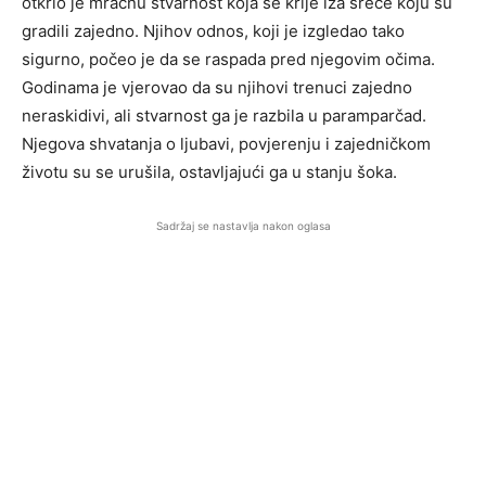
otkrio je mračnu stvarnost koja se krije iza sreće koju su
gradili zajedno. Njihov odnos, koji je izgledao tako
sigurno, počeo je da se raspada pred njegovim očima.
Godinama je vjerovao da su njihovi trenuci zajedno
neraskidivi, ali stvarnost ga je razbila u paramparčad.
Njegova shvatanja o ljubavi, povjerenju i zajedničkom
životu su se urušila, ostavljajući ga u stanju šoka.
Sadržaj se nastavlja nakon oglasa