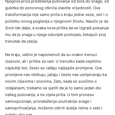
Njegova priča predstavlja putovanje od bola do snage, od
gubitka do ponovnog otkrića vlastite vrijednosti. Ova
transformacija nije samo priča o kraju jedne veze, već i o
početku novog poglavlja u njegovom životu.
Naučio je da
život ide dalje, a svaka nova prilika da se izgradi pokazuje
mu da je snaga u njega oduvijek postojala, čekajući svoj
trenutak da zasija.
Na kraju, važno je napomenuti da su ovakvi trenuci
izazovni, ali i prilike za rast. U trenutku kada osjetimo
najdublji bol, često se rađaju najljepše promjene. Ove
promjene nas oblikuju, jačaju i često nas usmjeravaju ka
novim ciljevima i snovima. Zato, kada se suočimo s
izdajanjem, trebamo se sjetiti da je to samo jedan dio
našeg putovanja, a ne cijela priča. U tom procesu
samospoznaje, pronalaženja unutrašnje snage i
samoprihvaćanja, možemo otkriti dublje istine o sebi i
svijetu oko nas.