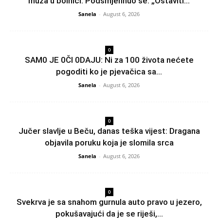
muža u bolnici. Podsmjehnuo se. „Ostaviti...
Sanela
-
August 6, 2026
0
SAM0 JE 0Čl 0DAJU: Ni za 100 života nećete
pogoditi ko je pjevačica sa...
Sanela
-
August 6, 2026
0
Jučer slavlje u Beču, danas teška vijest: Dragana
objavila poruku koja je slomila srca
Sanela
-
August 6, 2026
0
Svekrva je sa snahom gurnula auto pravo u jezero,
pokušavajući da je se riješi,...