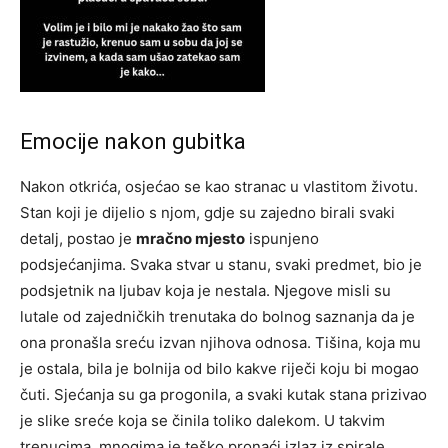
Emocije nakon gubitka
Nakon otkrića, osjećao se kao stranac u vlastitom životu.
Stan koji je dijelio s njom, gdje su zajedno birali svaki
detalj, postao je
mračno mjesto
ispunjeno
podsjećanjima. Svaka stvar u stanu, svaki predmet, bio je
podsjetnik na ljubav koja je nestala. Njegove misli su
lutale od zajedničkih trenutaka do bolnog saznanja da je
ona pronašla sreću izvan njihova odnosa. Tišina, koja mu
je ostala, bila je bolnija od bilo kakve riječi koju bi mogao
čuti. Sjećanja su ga progonila, a svaki kutak stana prizivao
je slike sreće koja se činila toliko dalekom. U takvim
trenucima, mnogima je teško pronaći izlaz iz spirale