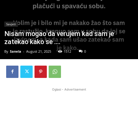
Savjeti
Nisam mogao da verujem kad sam je
zatekao kako se ….
By
Sanela
-
August 21, 2025
1512
0
Oglasi - Advertisement