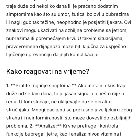
traje duže od nekoliko dana ili je praćeno dodatnim
simptomima kao što su umor, žutica, bolovi u bubrezima
ili nagli gubitak težine, neophodno je posjetiti ljekara. Ovi
znakovi mogu ukazivati na ozbiljne probleme sa jetrom,
bubrezima ili poremećajem krvi. U takvim situacijama,
pravovremena dijagnoza može biti ključna za uspješno
liječenje i prevenciju daljnjih komplikacija.
Kako reagovati na vrijeme?
1. **Pratite trajanje simptoma:** Ako metalni okus traje
duže od sedam dana, to je jasan signal da nešto nije u
redu. U tom slučaju, ne oklijevajte da se obratite
stručnjaku. Mnogi pacijenti se prekasno jave ljekaru zbog
straha ili neinformiranosti, što može dovesti do ozbiljnijih
problema.
2. **Analize:** Krvne pretrage i kontrola
funkcije bubrega i jetre, kao i analiza nivoa vitamina i