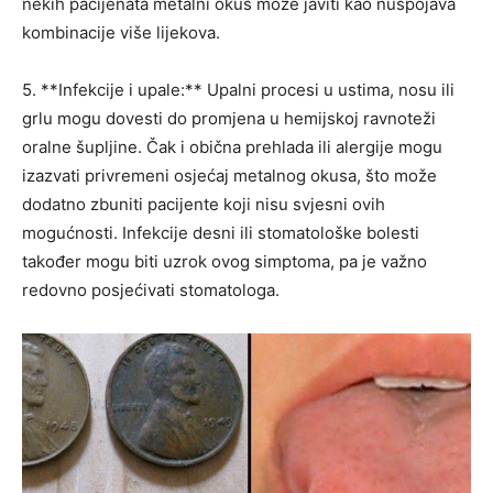
nekih pacijenata metalni okus može javiti kao nuspojava
kombinacije više lijekova.
5. **Infekcije i upale:** Upalni procesi u ustima, nosu ili
grlu mogu dovesti do promjena u hemijskoj ravnoteži
oralne šupljine. Čak i obična prehlada ili alergije mogu
izazvati privremeni osjećaj metalnog okusa, što može
dodatno zbuniti pacijente koji nisu svjesni ovih
mogućnosti. Infekcije desni ili stomatološke bolesti
također mogu biti uzrok ovog simptoma, pa je važno
redovno posjećivati stomatologa.