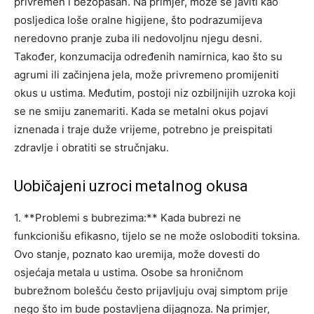
privremen i bezopasan. Na primjer, može se javiti kao
posljedica loše oralne higijene, što podrazumijeva
neredovno pranje zuba ili nedovoljnu njegu desni.
Također, konzumacija određenih namirnica, kao što su
agrumi ili začinjena jela, može privremeno promijeniti
okus u ustima. Međutim, postoji niz ozbiljnijih uzroka koji
se ne smiju zanemariti. Kada se metalni okus pojavi
iznenada i traje duže vrijeme, potrebno je preispitati
zdravlje i obratiti se stručnjaku.
Uobičajeni uzroci metalnog okusa
1. **Problemi s bubrezima:** Kada bubrezi ne
funkcionišu efikasno, tijelo se ne može osloboditi toksina.
Ovo stanje, poznato kao uremija, može dovesti do
osjećaja metala u ustima. Osobe sa hroničnom
bubrežnom bolešću često prijavljuju ovaj simptom prije
nego što im bude postavljena dijagnoza. Na primjer,