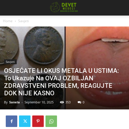
Home
Savjeti
Savjeti
OSJEĆATE LI OKUS METALA U USTIMA:
To Ukazuje Na OVAJ OZBILJAN
ZDRAVSTVENI PROBLEM, REAGUJTE
DOK NIJE KASNO
By
Sanela
-
September 10, 2025
353
0