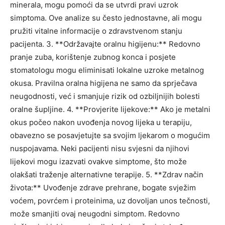
minerala, mogu pomoći da se utvrdi pravi uzrok
simptoma. Ove analize su često jednostavne, ali mogu
pružiti vitalne informacije o zdravstvenom stanju
pacijenta.
3. **Održavajte oralnu higijenu:** Redovno
pranje zuba, korištenje zubnog konca i posjete
stomatologu mogu eliminisati lokalne uzroke metalnog
okusa. Pravilna oralna higijena ne samo da sprječava
neugodnosti, već i smanjuje rizik od ozbiljnijih bolesti
oralne šupljine.
4. **Provjerite lijekove:** Ako je metalni
okus počeo nakon uvođenja novog lijeka u terapiju,
obavezno se posavjetujte sa svojim ljekarom o mogućim
nuspojavama. Neki pacijenti nisu svjesni da njihovi
lijekovi mogu izazvati ovakve simptome, što može
olakšati traženje alternativne terapije.
5. **Zdrav način
života:** Uvođenje zdrave prehrane, bogate svježim
voćem, povrćem i proteinima, uz dovoljan unos tečnosti,
može smanjiti ovaj neugodni simptom. Redovno