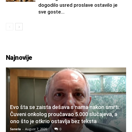
dogodilo usred proslave ostavilo je
sve goste...
Najnovije
Evo šta se zaista dešava s nama nakon smrti:
Čuveni onkolog proučavao 5.000 slučajeva, a
ono što je otkrio ostavlja bez teksta
Sanela
-
August 7, 2026
0