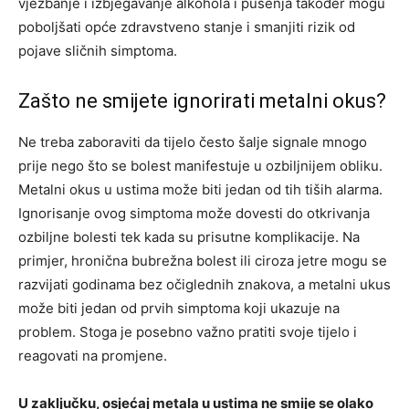
vježbanje i izbjegavanje alkohola i pušenja također mogu
poboljšati opće zdravstveno stanje i smanjiti rizik od
pojave sličnih simptoma.
Zašto ne smijete ignorirati metalni okus?
Ne treba zaboraviti da tijelo često šalje signale mnogo
prije nego što se bolest manifestuje u ozbiljnijem obliku.
Metalni okus u ustima može biti jedan od tih tiših alarma.
Ignorisanje ovog simptoma može dovesti do otkrivanja
ozbiljne bolesti tek kada su prisutne komplikacije.
Na
primjer, hronična bubrežna bolest ili ciroza jetre mogu se
razvijati godinama bez očiglednih znakova, a metalni ukus
može biti jedan od prvih simptoma koji ukazuje na
problem. Stoga je posebno važno pratiti svoje tijelo i
reagovati na promjene.
U zaključku, osjećaj metala u ustima ne smije se olako