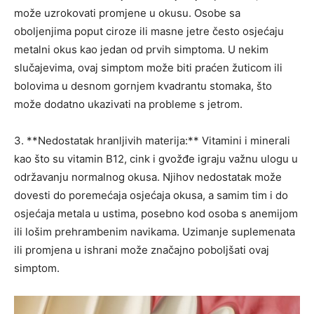
može uzrokovati promjene u okusu. Osobe sa
oboljenjima poput ciroze ili masne jetre često osjećaju
metalni okus kao jedan od prvih simptoma. U nekim
slučajevima, ovaj simptom može biti praćen žuticom ili
bolovima u desnom gornjem kvadrantu stomaka, što
može dodatno ukazivati na probleme s jetrom.
3. **Nedostatak hranljivih materija:** Vitamini i minerali
kao što su vitamin B12, cink i gvožđe igraju važnu ulogu u
održavanju normalnog okusa. Njihov nedostatak može
dovesti do poremećaja osjećaja okusa, a samim tim i do
osjećaja metala u ustima, posebno kod osoba s anemijom
ili lošim prehrambenim navikama. Uzimanje suplemenata
ili promjena u ishrani može značajno poboljšati ovaj
simptom.