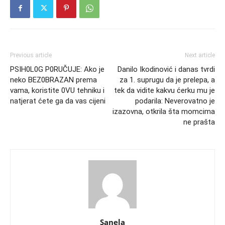
Previous article
Next article
PSIH0L0G P0RUČUJE: Ako je
Danilo Ikodinović i danas tvrdi
neko BEZ0BRAZAN prema
za 1. suprugu da je prelepa, a
vama, koristite 0VU tehniku i
tek da vidite kakvu ćerku mu je
natjerat ćete ga da vas cijeni
podarila: Neverovatno je
izazovna, otkrila šta momcima
ne prašta
Sanela