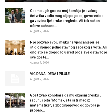
Osam dugih godina moj komšija je svakog
četvrtka vodio mog slijepog oca, govoreći da
ga vozi na ljekarske preglede. Ali tek nakon
očeve sahrane...
August 7, 2026
Nije pozvao svoju majku na vjenčanje jer se
stidio njenog jednostavnog seoskog života. Ali
ono što se dogodilo usred proslave ostavilo je
sve goste...
August 7, 2026
VIC DANA!!DEDA I PILULE
August 7, 2026
Gost zvao konobara da mu objasni grešku u
računu i pita “Momak, šta si ti imao iz
matematike”, a zbog njegovog odgovora je
propao...