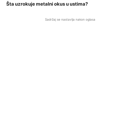
Šta uzrokuje metalni okus u ustima?
Sadržaj se nastavlja nakon oglasa