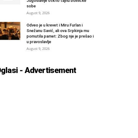
Jugoslavije otkrio tajnu bolničke
sobe
August 9, 2026
Odveo je u krevet i Miru Furlan i
Snežanu Savić, ali ova Srpkinja mu
pomutila pamet: Zbog nje je prešao i
u pravoslavlje
August 9, 2026
glasi - Advertisement