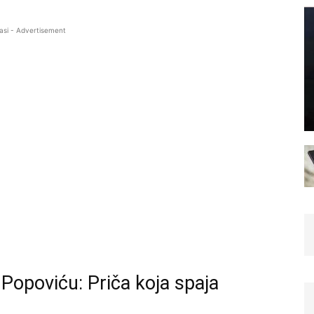
asi - Advertisement
Popoviću: Priča koja spaja