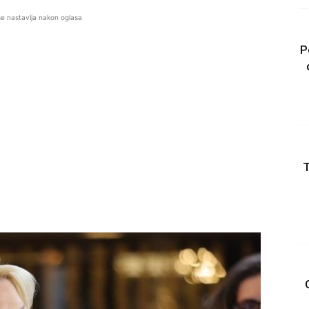
se nastavlja nakon oglasa
P
T