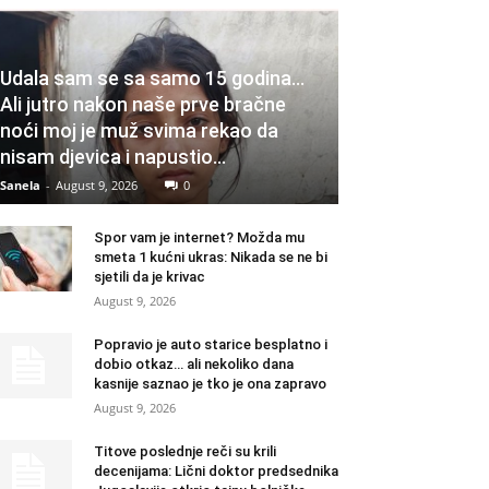
Udala sam se sa samo 15 godina…
Ali jutro nakon naše prve bračne
noći moj je muž svima rekao da
nisam djevica i napustio...
Sanela
-
August 9, 2026
0
Spor vam je internet? Možda mu
smeta 1 kućni ukras: Nikada se ne bi
sjetili da je krivac
August 9, 2026
Popravio je auto starice besplatno i
dobio otkaz… ali nekoliko dana
kasnije saznao je tko je ona zapravo
August 9, 2026
Titove poslednje reči su krili
decenijama: Lični doktor predsednika