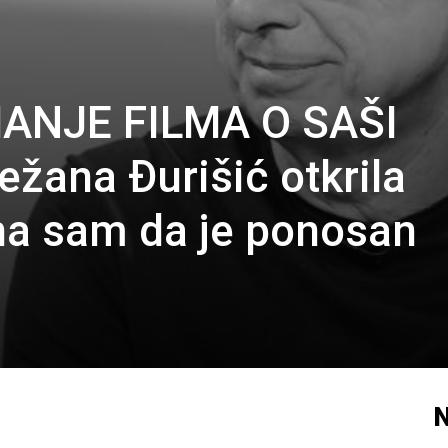
ANJE FILMA O SAŠI
ana Đurišić otkrila
rna sam da je ponosan
N