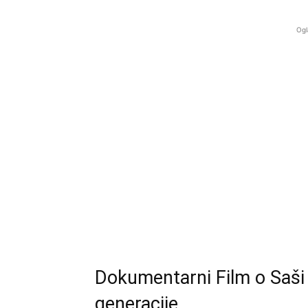
Ogl
Dokumentarni Film o Saši 
generacije