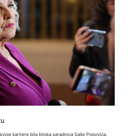
tu
svoje karijere bila bliska saradnica Saše Popovića,