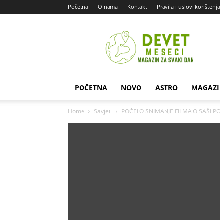
Početna
O nama
Kontakt
Pravila i uslovi korištenja
Devet
Meseci
POČETNA
NOVO
ASTRO
MAGAZI
Home
Savjeti
POČELO SNIMANJE FILMA O SAŠI POPOV