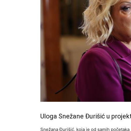
Uloga Snežane Đurišić u projek
Snežana Đurišić, koja je od samih početaka 