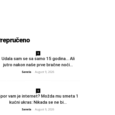
repručeno
0
Udala sam se sa samo 15 godina… Ali
jutro nakon naše prve bračne noći...
Sanela
-
August 9, 2026
0
por vam je internet? Možda mu smeta 1
kućni ukras: Nikada se ne bi...
Sanela
-
August 9, 2026