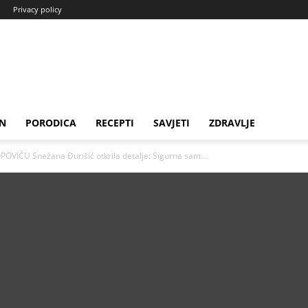
Privacy policy
N
PORODICA
RECEPTI
SAVJETI
ZDRAVLJE
IĆU Snežana Đurišić otkrila detalje: Sigurna sam...