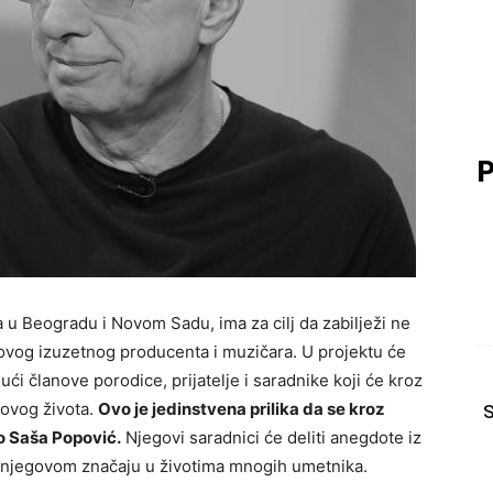
P
 u Beogradu i Novom Sadu, ima za cilj da zabilježi ne
 ovog izuzetnog producenta i muzičara. U projektu će
ći članove porodice, prijatelje i saradnike koji će kroz
govog života.
Ovo je jedinstvena prilika da se kroz
S
io Saša Popović.
Njegovi saradnici će deliti anegdote iz
 o njegovom značaju u životima mnogih umetnika.