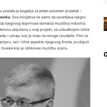
 postala je bogatija za jedan poseban projekat –
poviću
. Ova inicijativa ne samo da osvetljava njegov
načaj njegovog doprinosa domaćoj muzičkoj industriji.
aktivno uključena u ovaj projekt, sa uzbuđenjem ističe
eđu i uticaju koji je imao na mnoge izvođače. Film će
ijeru, već i lične aspekte njegovog života, pružajući
 čoveka koji je oblikovao muzičku scenu.
O