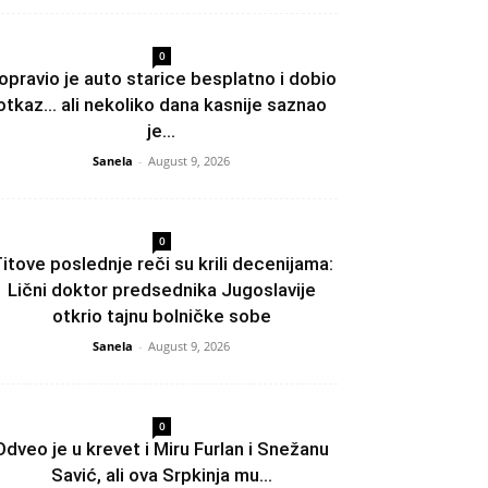
0
opravio je auto starice besplatno i dobio
otkaz… ali nekoliko dana kasnije saznao
je...
Sanela
-
August 9, 2026
0
itove poslednje reči su krili decenijama:
Lični doktor predsednika Jugoslavije
otkrio tajnu bolničke sobe
Sanela
-
August 9, 2026
0
Odveo je u krevet i Miru Furlan i Snežanu
Savić, ali ova Srpkinja mu...