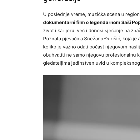
U poslednje vreme, muzička scena u regionu
dokumentarni film o legendarnom Saši Po
život i karijeru, već i donosi sjećanje na z
Poznata pjevačica Snežana Đurišić, koja je 
koliko je važno odati počast njegovom naslij
obuhvatiti ne samo njegovu profesionalnu kar
gledateljima jedinstven uvid u kompleksnog