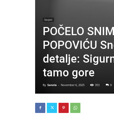
Savjeti
POČELO SNIM
POPOVIĆU Snež
detalje: Sigu
tamo gore
By
Sanela
-
November 6, 2025
353
0