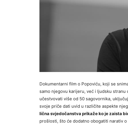
Dokumentarni film o Popoviću, koji se snima
samo njegovu karijeru, već i ljudsku stranu
učestvovati više od 50 sagovornika, uključuju
svoje priče dati uvid u različite aspekte nje
lična svjedočanstva prikaže ko je zaista b
prošlosti, što će dodatno obogatiti narativ