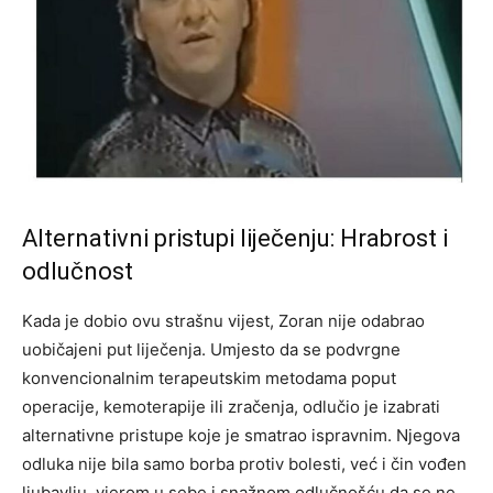
Alternativni pristupi liječenju: Hrabrost i
odlučnost
Kada je dobio ovu strašnu vijest, Zoran nije odabrao
uobičajeni put liječenja. Umjesto da se podvrgne
konvencionalnim terapeutskim metodama poput
operacije, kemoterapije ili zračenja, odlučio je izabrati
alternativne pristupe koje je smatrao ispravnim. Njegova
odluka nije bila samo borba protiv bolesti, već i čin vođen
ljubavlju, vjerom u sebe i snažnom odlučnošću da se ne