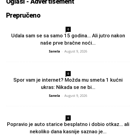
Oglasi - Advertisement
Prepručeno
0
Udala sam se sa samo 15 godina… Ali jutro nakon
naše prve bračne noći...
Sanela
-
August 9, 2026
0
Spor vam je internet? Možda mu smeta 1 kućni
ukras: Nikada se ne bi...
Sanela
-
August 9, 2026
0
Popravio je auto starice besplatno i dobio otkaz… ali
nekoliko dana kasnije saznao je...