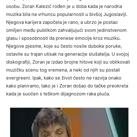
osobu. Zoran Kalezić rođen je u doba kada je narodna
muzika bila na vrhuncu popularnosti u bivšoj Jugoslaviji.
Njegova karijera započela je rano, a ubrzo je postao
omiljen među publikom zahvaljujući svom jedinstvenom
glasu i sposobnosti da prenese emocije kroz muziku.
Njegove pjesme, koje su često nosile duboke poruke,
ostavile su trajan utisak na generacije slušatelja. U svojoj
diskografiji, Zoran je izdao brojne hitove koji su oblikovali
muzičku scenu tog vremena, a neki od njih su postali
evergreeni. Ipak, kako se život često ne razvija onako
kako planiramo, tako je i Zoran došao do tačke preokreta
kada je suočen s teškom dijagnozom raka pluća.