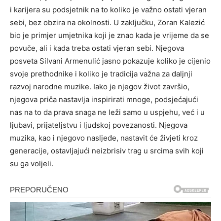
i karijera su podsjetnik na to koliko je važno ostati vjeran
sebi, bez obzira na okolnosti. U zaključku, Zoran Kalezić
bio je primjer umjetnika koji je znao kada je vrijeme da se
povuče, ali i kada treba ostati vjeran sebi. Njegova
posveta Silvani Armenulić jasno pokazuje koliko je cijenio
svoje prethodnike i koliko je tradicija važna za daljnji
razvoj narodne muzike. Iako je njegov život završio,
njegova priča nastavlja inspirirati mnoge, podsjećajući
nas na to da prava snaga ne leži samo u uspjehu, već i u
ljubavi, prijateljstvu i ljudskoj povezanosti. Njegova
muzika, kao i njegovo nasljeđe, nastavit će živjeti kroz
generacije, ostavljajući neizbrisiv trag u srcima svih koji
su ga voljeli.