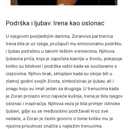
Podrška i ljubav: Irena kao oslonac
U njegovim posljednjim danima, Zoranova partnerica
Irena bila je uz njega, pružajući mu emocionalnu podršku
i ljubav potrebnu u takvim teškim vremenima. Njihova
ljubavna priča, koja je započela kasnije u životu, pokazuje
koliko su bliskost i podrška važni kada se suočavamo s
izazovima. Njihov brak, sklopljen kada su oboje bili u
zlatnoj godini svojih života, simbolizirao je ljubav, ali i
snagu koju su imali jedan za drugoga. U trenucima kada
je Zoran prolazio kroz najveće kušnje, Irena je bila njegov
oslonac i inspiracija. Njihova veza je bila primjer istinske
ljubavi, gdje su se međusobno podržavali kroz sve
nedaće, a Zoran je često govorio o tome koliko mu je
njezina prisutnost značila u najtežim trenucima.