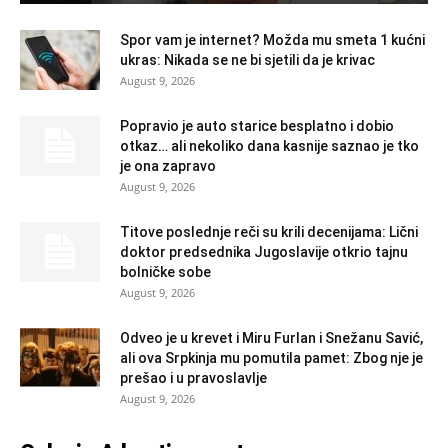
Spor vam je internet? Možda mu smeta 1 kućni
ukras: Nikada se ne bi sjetili da je krivac
August 9, 2026
Popravio je auto starice besplatno i dobio
otkaz… ali nekoliko dana kasnije saznao je tko
je ona zapravo
August 9, 2026
Titove poslednje reči su krili decenijama: Lični
doktor predsednika Jugoslavije otkrio tajnu
bolničke sobe
August 9, 2026
Odveo je u krevet i Miru Furlan i Snežanu Savić,
ali ova Srpkinja mu pomutila pamet: Zbog nje je
prešao i u pravoslavlje
August 9, 2026