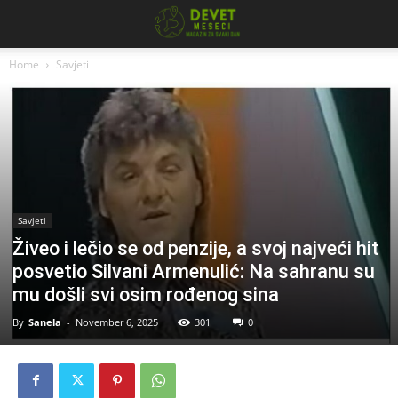
Home
Savjeti
Savjeti
Živeo i lečio se od penzije, a svoj najveći hit
posvetio Silvani Armenulić: Na sahranu su
mu došli svi osim rođenog sina
By
Sanela
-
November 6, 2025
301
0