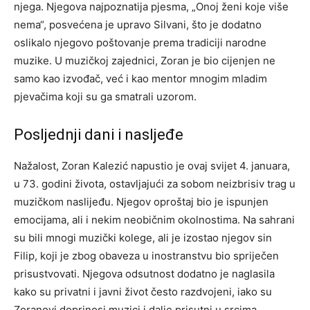
njega. Njegova najpoznatija pjesma, „Onoj ženi koje više
nema“, posvećena je upravo Silvani, što je dodatno
oslikalo njegovo poštovanje prema tradiciji narodne
muzike. U muzičkoj zajednici, Zoran je bio cijenjen ne
samo kao izvođač, već i kao mentor mnogim mladim
pjevačima koji su ga smatrali uzorom.
Posljednji dani i nasljeđe
Nažalost, Zoran Kalezić napustio je ovaj svijet 4. januara,
u 73. godini života, ostavljajući za sobom neizbrisiv trag u
muzičkom naslijeđu. Njegov oproštaj bio je ispunjen
emocijama, ali i nekim neobičnim okolnostima. Na sahrani
su bili mnogi muzički kolege, ali je izostao njegov sin
Filip, koji je zbog obaveza u inostranstvu bio spriječen
prisustvovati. Njegova odsutnost dodatno je naglasila
kako su privatni i javni život često razdvojeni, iako su
Zoranovi doprinosi muzici i dalje prisutni u srcima