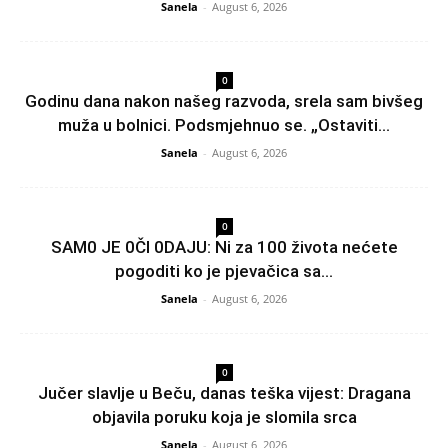
Sanela
-
August 6, 2026
0
Godinu dana nakon našeg razvoda, srela sam bivšeg
muža u bolnici. Podsmjehnuo se. „Ostaviti...
Sanela
-
August 6, 2026
0
SAM0 JE 0Čl 0DAJU: Ni za 100 života nećete
pogoditi ko je pjevačica sa...
Sanela
-
August 6, 2026
0
Jučer slavlje u Beču, danas teška vijest: Dragana
objavila poruku koja je slomila srca
Sanela
-
August 6, 2026