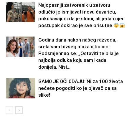
Najopasniji zatvorenik u zatvoru
odlučio je ismijavati novu čuvaricu,
pokušavajući da je slomi, ali jedan njen
postupak šokirao je sve prisutne
Godinu dana nakon našeg razvoda,
srela sam bivšeg muža u bolnici.
Podsmjehnuo se. „Ostaviti te bila je
najbolja odluka koju sam ikada
donijela. Nisi...
SAM0 JE 0Čl 0DAJU: Ni za 100 života
nećete pogoditi ko je pjevačica sa
slike!