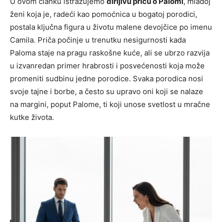
U ovom članku istražujemo
dirljivu priču o Palomi
, mladoj
ženi koja je, radeći kao pomoćnica u bogatoj porodici,
postala ključna figura u životu malene devojčice po imenu
Camila. Priča počinje u trenutku nesigurnosti kada
Paloma staje na pragu raskošne kuće, ali se ubrzo razvija
u izvanredan primer hrabrosti i posvećenosti koja može
promeniti sudbinu jedne porodice. Svaka porodica nosi
svoje tajne i borbe, a često su upravo oni koji se nalaze
na margini, poput Palome, ti koji unose svetlost u mračne
kutke života.