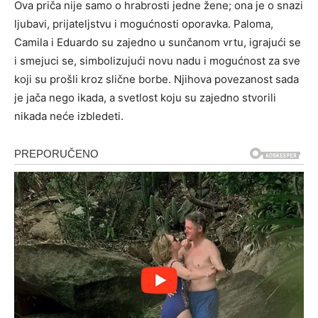
Ova priča nije samo o hrabrosti jedne žene; ona je o snazi
ljubavi, prijateljstvu i mogućnosti oporavka. Paloma,
Camila i Eduardo su zajedno u sunčanom vrtu, igrajući se
i smejuci se, simbolizujući novu nadu i mogućnost za sve
koji su prošli kroz slične borbe. Njihova povezanost sada
je jača nego ikada, a svetlost koju su zajedno stvorili
nikada neće izbledeti.