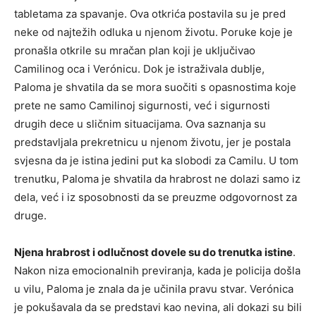
tabletama za spavanje. Ova otkrića postavila su je pred
neke od najtežih odluka u njenom životu. Poruke koje je
pronašla otkrile su mračan plan koji je uključivao
Camilinog oca i Verónicu. Dok je istraživala dublje,
Paloma je shvatila da se mora suočiti s opasnostima koje
prete ne samo Camilinoj sigurnosti, već i sigurnosti
drugih dece u sličnim situacijama. Ova saznanja su
predstavljala prekretnicu u njenom životu, jer je postala
svjesna da je istina jedini put ka slobodi za Camilu. U tom
trenutku, Paloma je shvatila da hrabrost ne dolazi samo iz
dela, već i iz sposobnosti da se preuzme odgovornost za
druge.
Njena hrabrost i odlučnost dovele su do trenutka istine
.
Nakon niza emocionalnih previranja, kada je policija došla
u vilu, Paloma je znala da je učinila pravu stvar. Verónica
je pokušavala da se predstavi kao nevina, ali dokazi su bili