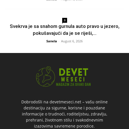
0
Svekrva je sa snahom gurnula auto pravo u jezero,
pokušavajući da je se riješi,...
Sanela
-
August 6, 2026
Dobrodošli na devetmeseci.net – vašu online
destinaciju za sigurne, korisne i pouzdane
informacije o trudnoći, roditeljstvu, zdravlju,
prehrani, životnom stilu i svakodnevnim
izazovima savremene porodice.