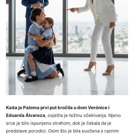
Kada je Paloma prvi put kročila u dom Verónice i
Eduarda Álvareza
, osjetila je težinu očekivanja. Njeno
srce je bilo ispunjeno strahom, dok je čekala da je
predstave porodici. Osim što je bila suočena s raznim