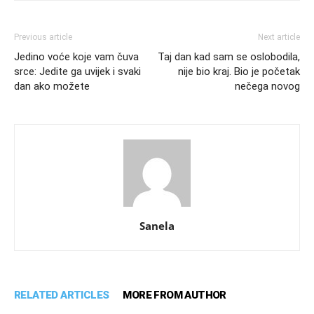
Previous article
Next article
Jedino voće koje vam čuva
Taj dan kad sam se oslobodila,
srce: Jedite ga uvijek i svaki
nije bio kraj. Bio je početak
dan ako možete
nečega novog
Sanela
RELATED ARTICLES
MORE FROM AUTHOR