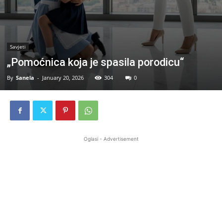
Savjeti
„Pomoćnica koja je spasila porodicu“
By
Sanela
-
January 20, 2026
304
0
Oglasi - Advertisement