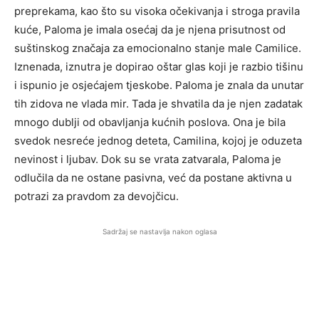
preprekama, kao što su visoka očekivanja i stroga pravila
kuće, Paloma je imala osećaj da je njena prisutnost od
suštinskog značaja za emocionalno stanje male Camilice.
Iznenada, iznutra je dopirao oštar glas koji je razbio tišinu
i ispunio je osjećajem tjeskobe. Paloma je znala da unutar
tih zidova ne vlada mir. Tada je shvatila da je njen zadatak
mnogo dublji od obavljanja kućnih poslova. Ona je bila
svedok nesreće jednog deteta, Camilina, kojoj je oduzeta
nevinost i ljubav. Dok su se vrata zatvarala, Paloma je
odlučila da ne ostane pasivna, već da postane aktivna u
potrazi za pravdom za devojčicu.
Sadržaj se nastavlja nakon oglasa