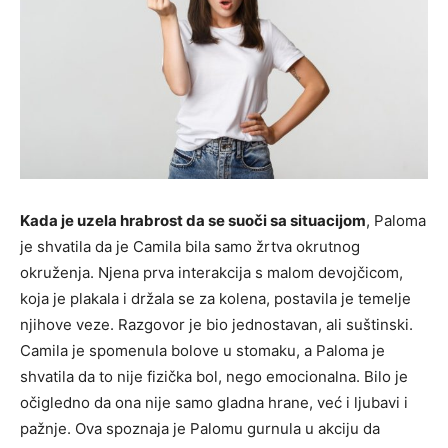
Kada je uzela hrabrost da se suoči sa situacijom
, Paloma
je shvatila da je Camila bila samo žrtva okrutnog
okruženja. Njena prva interakcija s malom devojčicom,
koja je plakala i držala se za kolena, postavila je temelje
njihove veze. Razgovor je bio jednostavan, ali suštinski.
Camila je spomenula bolove u stomaku, a Paloma je
shvatila da to nije fizička bol, nego emocionalna. Bilo je
očigledno da ona nije samo gladna hrane, već i ljubavi i
pažnje. Ova spoznaja je Palomu gurnula u akciju da