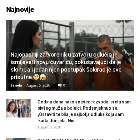
Najnovije
Najopasniji zatvorenik u zatvoru odlučio je
ismijavati novu čuvaricu, pokušavajući da je
slomi, ali jedan njen postupak šokirao je sve
prisutne
Sanela
-
August 6, 2026
0
Godinu dana nakon našeg razvoda, srela sam
bivšeg muža u bolnici. Podsmjehnuo se.
„Ostaviti te bila je najbolja odluka koju sam
ikada donijela. Nisi...
August 6, 2026