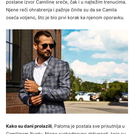
postane izvor Camiline sreće, čak i u najtežim trenucima.
Njene reči ohrabrenja i pažnje činile su da se Camila
oseća voljeno, što je bio prvi korak ka njenom oporavku.
Kako su dani prolazili
, Paloma je postala sve prisutnija u
Camilinom životu. Njene svakodnevne aktivnosti, koje su