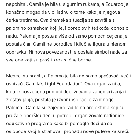
nepobitni. Camila je bila u sigurnim rukama, a Eduardo je
konačno mogao da vidi istinu o tome kako je njegova
ćerka tretirana. Ova dramska situacija se završila s
palomino osmehom koji je, i pored svih teškoća, donosio
nadu. Paloma je postala više od samo pomoćnice; ona je
postala član Camiline porodice i ključna figura u njenom
oporavku. Njihova povezanost je postala simbol nade za
sve one koji su prošli kroz slične borbe.
Meseci su prošli, a Paloma je bila ne samo spašavač, već i
osnivač „Camila’s Light Foundation“. Ova organizacija,
koja je posvećena pomoći deci žrtvama zanemarivanja i
zlostavljanja, postala je izvor inspiracije za mnoge.
Paloma i Camila su zajedno radile na projektima koji su
pružale podršku deci u potrebi, organizovale radionice i
edukativne programe kako bi pomogle deci da se
oslobode svojih strahova i pronađu nove puteve ka sreći.