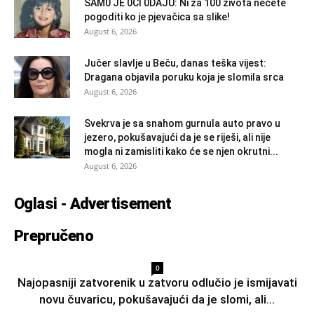
SAM0 JE 0Čl 0DAJU: Ni za 100 života nećete
pogoditi ko je pjevačica sa slike!
August 6, 2026
Jučer slavlje u Beču, danas teška vijest:
Dragana objavila poruku koja je slomila srca
August 6, 2026
Svekrva je sa snahom gurnula auto pravo u
jezero, pokušavajući da je se riješi, ali nije
mogla ni zamisliti kako će se njen okrutni...
August 6, 2026
Oglasi - Advertisement
Prepručeno
0
Najopasniji zatvorenik u zatvoru odlučio je ismijavati
novu čuvaricu, pokušavajući da je slomi, ali...