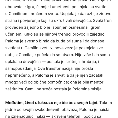
obuhvatale igru, čitanje i umetnost, postajale su svetlost
u Camilinom mračnom svetu. Uspjela je da razbije zidove
straha i povjerenja koji su okruživali devojčicu. Svaki tren
proveden zajedno bio je ispunjen osmesima, igrom i
učenjem. Kako su se njihovi trenuci provodili zajedno,
Paloma je svesno birala da bude prisutna i da donese
svetlost u Camilin svet. Njihova veza je postajala sve
dublja; Camila je počela da se otvara. Nije više bila samo
uplakana devojčica — postala je sretnija, hrabrija, i
samopouzdanija. Ova transformacija nije prošla
neprimećeno, a Paloma je shvatila da je njen zadatak
mnogo veći od obične pomoćnice; ona je bila mentor i
zaštitnica. Camilina sreća postala je Palomina misija.
Međutim, život u luksuzu nije bio bez svojih tajni
. Tokom
jedne od svojih svakodnevnih obaveza, Paloma je naišla
na iznenađujući nalaz — skriveni telefon i bočicu sa