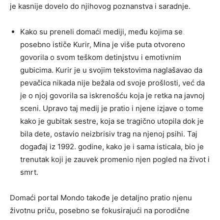
je kasnije dovelo do njihovog poznanstva i saradnje.
Kako su preneli domaći mediji, među kojima se
posebno ističe Kurir, Mina je više puta otvoreno
govorila o svom teškom detinjstvu i emotivnim
gubicima. Kurir je u svojim tekstovima naglašavao da
pevačica nikada nije bežala od svoje prošlosti, već da
je o njoj govorila sa iskrenošću koja je retka na javnoj
sceni. Upravo taj medij je pratio i njene izjave o tome
kako je gubitak sestre, koja se tragično utopila dok je
bila dete, ostavio neizbrisiv trag na njenoj psihi. Taj
događaj iz 1992. godine, kako je i sama isticala, bio je
trenutak koji je zauvek promenio njen pogled na život i
smrt.
Domaći portal Mondo takođe je detaljno pratio njenu
životnu priču, posebno se fokusirajući na porodične