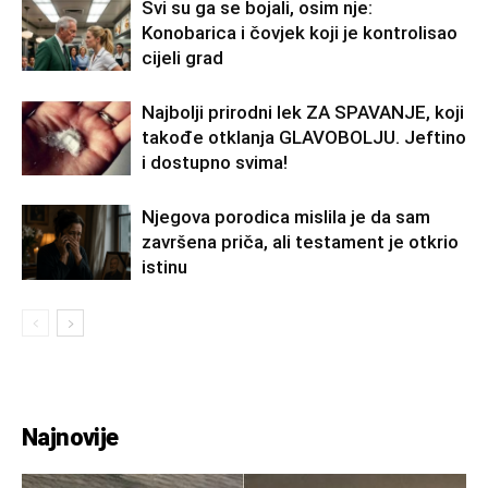
Svi su ga se bojali, osim nje:
Konobarica i čovjek koji je kontrolisao
cijeli grad
Najbolji prirodni lek ZA SPAVANJE, koji
takođe otklanja GLAVOBOLJU. Jeftino
i dostupno svima!
Njegova porodica mislila je da sam
završena priča, ali testament je otkrio
istinu
Najnovije