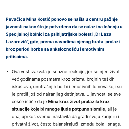
Pevačica Mina Kostić ponovo se našla u centru pažnje
javnosti nakon što je potvrđeno da se nalazi na lečenju u
Specijalnoj bolnici za psihijatrijske bolesti „Dr Laza
Lazarević“, gde, prema navodima njenog brata, prolazi
kroz period borbe sa anksioznošću i emotivnim
pritiscima.
Ova vest izazvala je snažne reakcije, jer se njen život
već godinama posmatra kroz prizmu brojnih teških
iskustava, unutrašnjih borbi i emotivnih lomova koji su
je pratili još od najranijeg detinjstva. U javnosti se sve
češće ističe da je
Mina kroz život prolazila kroz
situacije koje bi mnoge ljude potpuno slomile
, ali je
ona, uprkos svemu, nastavila da gradi svoju karijeru i
privatni život, često balansirajući između bola i snage.