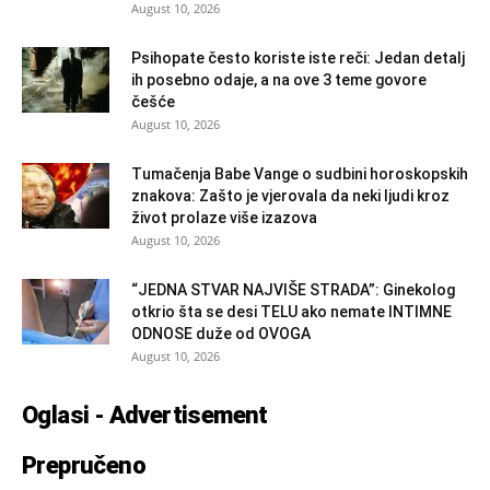
August 10, 2026
Psihopate često koriste iste reči: Jedan detalj
ih posebno odaje, a na ove 3 teme govore
češće
August 10, 2026
Tumačenja Babe Vange o sudbini horoskopskih
znakova: Zašto je vjerovala da neki ljudi kroz
život prolaze više izazova
August 10, 2026
“JEDNA STVAR NAJVIŠE STRADA”: Ginekolog
otkrio šta se desi TELU ako nemate INTIMNE
ODNOSE duže od OVOGA
August 10, 2026
Oglasi - Advertisement
Prepručeno