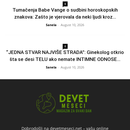
0
Tumačenja Babe Vange o sudbini horoskopskih
znakova: Zašto je vjerovala da neki ljudi kroz...
Sanela
-
August 10, 2026
0
“JEDNA STVAR NAJVIŠE STRADA”: Ginekolog otkrio
šta se desi TELU ako nemate INTIMNE ODNOSE...
Sanela
-
August 10, 2026
Dobrodošli na devetmeseci.net – vašu online