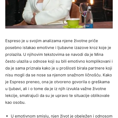
Espreso je u svojim analizama njene životne priče
posebno istakao emotivne i ljubavne izazove kroz koje je
prolazila. U njihovim tekstovima se navodi da je Mina
često ulazila u odnose koji su bili emotivno komplikovani i
da je sama priznala kako je u prošlosti birala partnere koji
nisu mogli da se nose sa njenom snažnom ličnošću. Kako
je Espreso preneo, ona je otvoreno govorila o greškama
u ljubavi, ali i o tome da je iz njih izvukla važne životne
lekcije, smatrajući da su je upravo te situacije oblikovale
kao osobu.
U emotivnom smislu, njen život je obeležen i odnosom