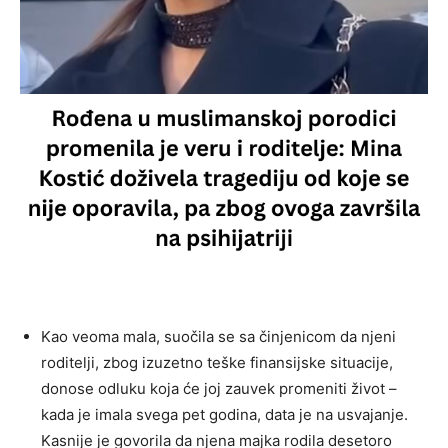
Kao veoma mala, suočila se sa činjenicom da njeni
roditelji, zbog izuzetno teške finansijske situacije,
donose odluku koja će joj zauvek promeniti život –
kada je imala svega pet godina, data je na usvajanje.
Kasnije je govorila da njena majka rodila desetoro