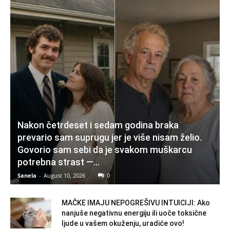
Nakon četrdeset i sedam godina braka
prevario sam suprugu jer je više nisam želio.
Govorio sam sebi da je svakom muškarcu
potrebna strast —...
Sanela
-
August 10, 2026
0
MAČKE IMAJU NEPOGREŠIVU INTUICIJI: Ako
nanjuše negativnu energiju ili uoče toksične
ljude u vašem okuženju, uradiće ovo!