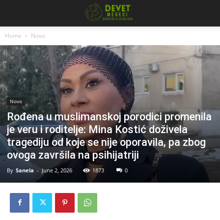
Home
Novo
Novo
Rođena u muslimanskoj porodici promenila
je veru i roditelje: Mina Kostić doživela
tragediju od koje se nije oporavila, pa zbog
ovoga završila na psihijatriji
By
Sanela
-
June 2, 2026
1873
0