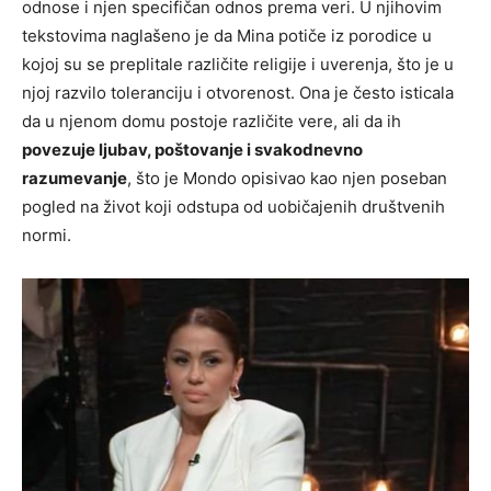
odnose i njen specifičan odnos prema veri. U njihovim
tekstovima naglašeno je da Mina potiče iz porodice u
kojoj su se preplitale različite religije i uverenja, što je u
njoj razvilo toleranciju i otvorenost. Ona je često isticala
da u njenom domu postoje različite vere, ali da ih
povezuje ljubav, poštovanje i svakodnevno
razumevanje
, što je Mondo opisivao kao njen poseban
pogled na život koji odstupa od uobičajenih društvenih
normi.