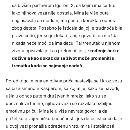
sa bivšim partnerom Igorom X, sa kojim ima ćerku.
Iako njihova veza nije opstala, Mina je više puta
naglašavala da među njima postoji korektan odnos
zbog deteta. Posebno je isticala da joj je trudnoća bila
pravo čudo, jer su joj lekari ranije govorili da možda
nikada neće moći da ima decu. Taj trenutak u njenom
životu opisivala je kao prelomni, jer je
rođenje ćerke
doživela kao dokaz da se život može promeniti u
trenutku kada se najmanje nadaš
.
Pored toga, njena emotivna priča nastavlja se i kroz vezu
sa biznismenom Kasperom, sa kojim je, kako se navodi,
ušla u odnos putem društvenih mreža. Iako su se
upoznali virtuelno, njihova veza se razvila u ozbiljnu
emotivnu priču. Mina je u više navrata govorila da
priželjkuje zajedničku budućnost i još dece, ističući da je
u ovoj vezi pronašla određenu vrstu mira i stabilnosti.