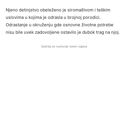
Njeno detinjstvo obeleženo je siromaštvom i teškim
uslovima u kojima je odrasla u brojnoj porodici.
Odrastanje u okruženju gde osnovne životne potrebe
nisu bile uvek zadovoljene ostavilo je dubok trag na njoj.
Sadržaj se nastavlja nakon oglasa