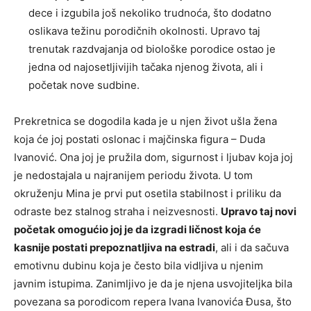
dece i izgubila još nekoliko trudnoća, što dodatno
oslikava težinu porodičnih okolnosti. Upravo taj
trenutak razdvajanja od biološke porodice ostao je
jedna od najosetljivijih tačaka njenog života, ali i
početak nove sudbine.
Prekretnica se dogodila kada je u njen život ušla žena
koja će joj postati oslonac i majčinska figura – Duda
Ivanović. Ona joj je pružila dom, sigurnost i ljubav koja joj
je nedostajala u najranijem periodu života. U tom
okruženju Mina je prvi put osetila stabilnost i priliku da
odraste bez stalnog straha i neizvesnosti.
Upravo taj novi
početak omogućio joj je da izgradi ličnost koja će
kasnije postati prepoznatljiva na estradi
, ali i da sačuva
emotivnu dubinu koja je često bila vidljiva u njenim
javnim istupima. Zanimljivo je da je njena usvojiteljka bila
povezana sa porodicom repera Ivana Ivanovića Đusa, što