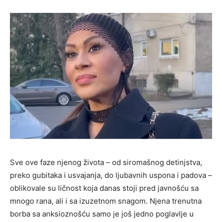
Sve ove faze njenog života – od siromašnog detinjstva,
preko gubitaka i usvajanja, do ljubavnih uspona i padova –
oblikovale su ličnost koja danas stoji pred javnošću sa
mnogo rana, ali i sa izuzetnom snagom. Njena trenutna
borba sa anksioznošću samo je još jedno poglavlje u