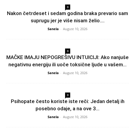
0
Nakon četrdeset i sedam godina braka prevario sam
suprugu jer je više nisam želio....
Sanela
-
August 10, 2026
0
MAČKE IMAJU NEPOGREŠIVU INTUICIJI: Ako nanjuše
negativnu energiju ili uoče toksične ljude u vašem...
Sanela
-
August 10, 2026
0
Psihopate često koriste iste reči: Jedan detalj ih
posebno odaje, a na ove 3...
Sanela
-
August 10, 2026