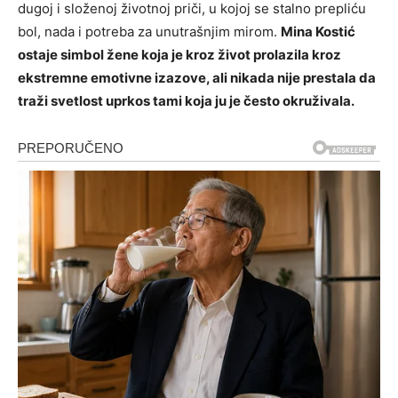
dugoj i složenoj životnoj priči, u kojoj se stalno prepliću
bol, nada i potreba za unutrašnjim mirom.
Mina Kostić
ostaje simbol žene koja je kroz život prolazila kroz
ekstremne emotivne izazove, ali nikada nije prestala da
traži svetlost uprkos tami koja ju je često okruživala.