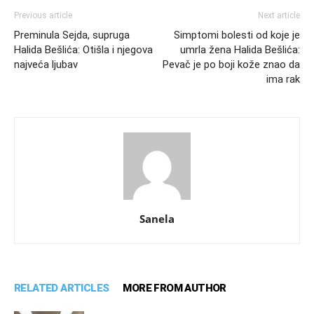
Previous article
Next article
Preminula Sejda, supruga
Simptomi bolesti od koje je
Halida Bešlića: Otišla i njegova
umrla žena Halida Bešlića:
najveća ljubav
Pevač je po boji kože znao da
ima rak
Sanela
RELATED ARTICLES
MORE FROM AUTHOR