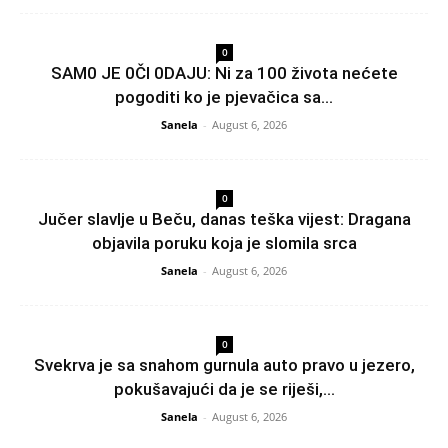
0
SAM0 JE 0Čl 0DAJU: Ni za 100 života nećete
pogoditi ko je pjevačica sa...
Sanela
-
August 6, 2026
0
Jučer slavlje u Beču, danas teška vijest: Dragana
objavila poruku koja je slomila srca
Sanela
-
August 6, 2026
0
Svekrva je sa snahom gurnula auto pravo u jezero,
pokušavajući da je se riješi,...
Sanela
-
August 6, 2026