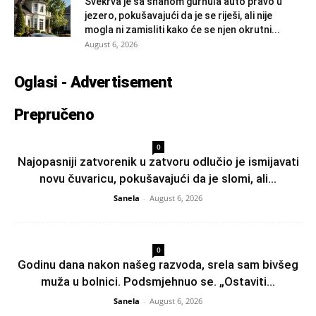
Svekrva je sa snahom gurnula auto pravo u
jezero, pokušavajući da je se riješi, ali nije
mogla ni zamisliti kako će se njen okrutni...
August 6, 2026
Oglasi - Advertisement
Prepručeno
0
Najopasniji zatvorenik u zatvoru odlučio je ismijavati
novu čuvaricu, pokušavajući da je slomi, ali...
Sanela
-
August 6, 2026
0
Godinu dana nakon našeg razvoda, srela sam bivšeg
muža u bolnici. Podsmjehnuo se. „Ostaviti...
Sanela
-
August 6, 2026