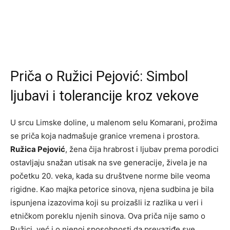
Priča o Ružici Pejović: Simbol
ljubavi i tolerancije kroz vekove
U srcu Limske doline, u malenom selu Komarani, prožima
se priča koja nadmašuje granice vremena i prostora.
Ružica Pejović
, žena čija hrabrost i ljubav prema porodici
ostavljaju snažan utisak na sve generacije, živela je na
početku 20. veka, kada su društvene norme bile veoma
rigidne. Kao majka petorice sinova, njena sudbina je bila
ispunjena izazovima koji su proizašli iz razlika u veri i
etničkom poreklu njenih sinova. Ova priča nije samo o
Ružici, već i o njenoj sposobnosti da prevaziđe sve