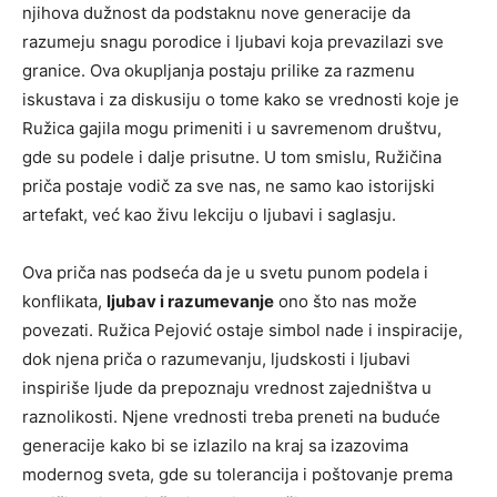
njihova dužnost da podstaknu nove generacije da
razumeju snagu porodice i ljubavi koja prevazilazi sve
granice. Ova okupljanja postaju prilike za razmenu
iskustava i za diskusiju o tome kako se vrednosti koje je
Ružica gajila mogu primeniti i u savremenom društvu,
gde su podele i dalje prisutne. U tom smislu, Ružičina
priča postaje vodič za sve nas, ne samo kao istorijski
artefakt, već kao živu lekciju o ljubavi i saglasju.
Ova priča nas podseća da je u svetu punom podela i
konflikata,
ljubav i razumevanje
ono što nas može
povezati. Ružica Pejović ostaje simbol nade i inspiracije,
dok njena priča o razumevanju, ljudskosti i ljubavi
inspiriše ljude da prepoznaju vrednost zajedništva u
raznolikosti. Njene vrednosti treba preneti na buduće
generacije kako bi se izlazilo na kraj sa izazovima
modernog sveta, gde su tolerancija i poštovanje prema