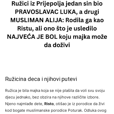
Ružicina deca i njihovi putevi
Ružica je bila majka koja se nije plašila da voli svu svoju
djecu jednako, bez obzira na njihove različite izbore.
Njeno najmlađe dete,
Risto
, otišao je iz porodice da živi
kod bogate muslimanske porodice Poturak. Odluka ovog