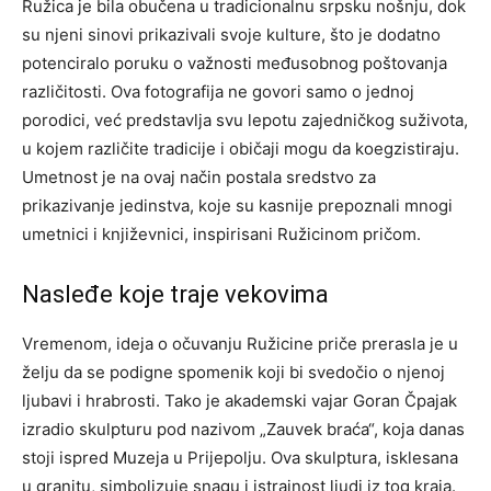
Ružica je bila obučena u tradicionalnu srpsku nošnju, dok
su njeni sinovi prikazivali svoje kulture, što je dodatno
potenciralo poruku o važnosti međusobnog poštovanja
različitosti. Ova fotografija ne govori samo o jednoj
porodici, već predstavlja svu lepotu zajedničkog suživota,
u kojem različite tradicije i običaji mogu da koegzistiraju.
Umetnost je na ovaj način postala sredstvo za
prikazivanje jedinstva, koje su kasnije prepoznali mnogi
umetnici i književnici, inspirisani Ružicinom pričom.
Nasleđe koje traje vekovima
Vremenom, ideja o očuvanju Ružicine priče prerasla je u
želju da se podigne spomenik koji bi svedočio o njenoj
ljubavi i hrabrosti. Tako je akademski vajar Goran Čpajak
izradio skulpturu pod nazivom „Zauvek braća“, koja danas
stoji ispred Muzeja u Prijepolju. Ova skulptura, isklesana
u granitu, simbolizuje snagu i istrajnost ljudi iz tog kraja.