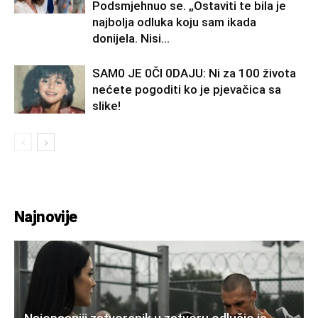
Podsmjehnuo se. „Ostaviti te bila je
najbolja odluka koju sam ikada
donijela. Nisi...
SAM0 JE 0Čl 0DAJU: Ni za 100 života
nećete pogoditi ko je pjevačica sa
slike!
Najnovije