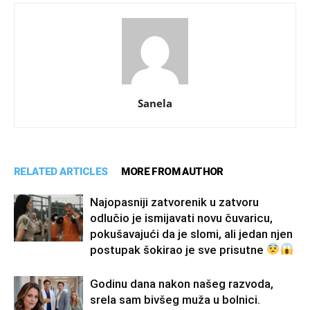
Sanela
RELATED ARTICLES
MORE FROM AUTHOR
Najopasniji zatvorenik u zatvoru
odlučio je ismijavati novu čuvaricu,
pokušavajući da je slomi, ali jedan njen
postupak šokirao je sve prisutne
Godinu dana nakon našeg razvoda,
srela sam bivšeg muža u bolnici.