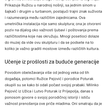
Prikazuje Ružicu u narodnoj nošnji, sa jednim sinom u
šajkači i drugim u turbanom, postajući trajni znak suživota
i razumevanja među različitim zajednicama. Ova
umetnička instalacija nije samo skulptura; ona je otvoreni
poziv na dijalog oko važnosti ljubavi i poštovanja prema
različitostima koje nas okružuju. Mnogi posetioci dolaze
do muzej da vide ovu skulpturu i da se podsete na to
koliko je važno graditi mostove između različitih kultura.
Učenje iz prošlosti za buduće generacije
Povodom obeležavanja više od jednog veka od tih
događaja, potomci Ružice Pejović i porodice Poturak
okupili su se kako bi odali počast svojoj prabaki. Milinko
Pejović iz Užica i Lutvo Poturak iz Prijepolja, danas s
ponosom govore o svojoj porodičnoj istoriji i ističu
važnost prenošenja ove priče mladima. Oni smatraju da je