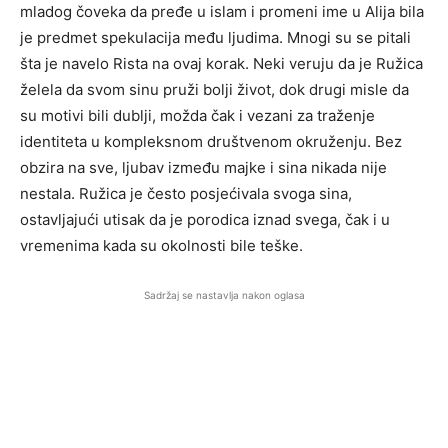
mladog čoveka da pređe u islam i promeni ime u Alija bila
je predmet spekulacija među ljudima. Mnogi su se pitali
šta je navelo Rista na ovaj korak. Neki veruju da je Ružica
želela da svom sinu pruži bolji život, dok drugi misle da
su motivi bili dublji, možda čak i vezani za traženje
identiteta u kompleksnom društvenom okruženju. Bez
obzira na sve, ljubav između majke i sina nikada nije
nestala. Ružica je često posjećivala svoga sina,
ostavljajući utisak da je porodica iznad svega, čak i u
vremenima kada su okolnosti bile teške.
Sadržaj se nastavlja nakon oglasa