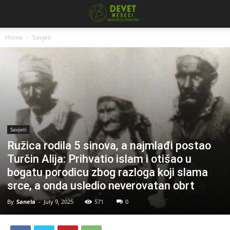
Home
Savjeti
Savjeti
Ružica rodila 5 sinova, a najmlađi postao
Turčin Alija: Prihvatio islam i otišao u
bogatu porodicu zbog razloga koji slama
srce, a onda usledio neverovatan obrt
By
Sanela
-
July 9, 2025
571
0