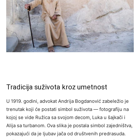
Tradicija suživota kroz umetnost
U 1919. godini, advokat Andrija Bogdanović zabeležio je
trenutak koji će postati simbol suživota — fotografiju na
kojoj se vide Ružica sa svojom decom, Luka u šajkači i
Alija sa turbanom. Ova slika je postala simbol zajedništva,
pokazajući da je ljubav jača od društvenih predrasuda.