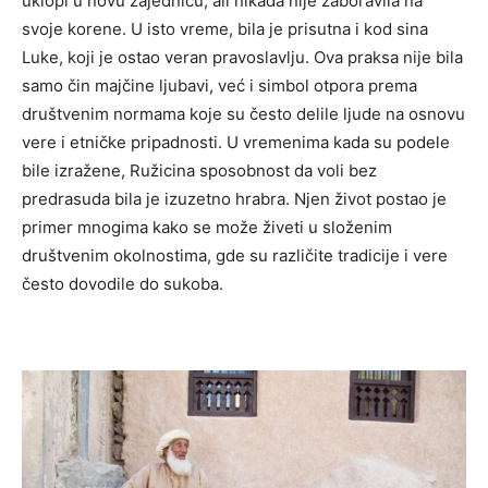
uklopi u novu zajednicu, ali nikada nije zaboravila na
svoje korene. U isto vreme, bila je prisutna i kod sina
Luke, koji je ostao veran pravoslavlju. Ova praksa nije bila
samo čin majčine ljubavi, već i simbol otpora prema
društvenim normama koje su često delile ljude na osnovu
vere i etničke pripadnosti. U vremenima kada su podele
bile izražene, Ružicina sposobnost da voli bez
predrasuda bila je izuzetno hrabra. Njen život postao je
primer mnogima kako se može živeti u složenim
društvenim okolnostima, gde su različite tradicije i vere
često dovodile do sukoba.