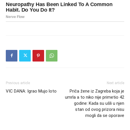
Previous article
Next article
VIC DANA: Igrao Mujo loto
Priča žene iz Zagreba koja je
umrla a to niko nije primetio 42
godine: Kada su ušli u njen
stan od ovog prizora nisu
mogli da se oporave