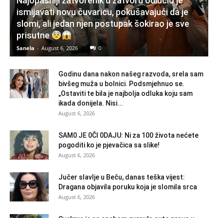
Najopasniji zatvorenik u zatvoru odlučio je
ismijavati novu čuvaricu, pokušavajući da je
slomi, ali jedan njen postupak šokirao je sve
prisutne
Sanela
-
August 6, 2026
0
Godinu dana nakon našeg razvoda, srela sam
bivšeg muža u bolnici. Podsmjehnuo se.
„Ostaviti te bila je najbolja odluka koju sam
ikada donijela. Nisi...
August 6, 2026
SAM0 JE 0Čl 0DAJU: Ni za 100 života nećete
pogoditi ko je pjevačica sa slike!
August 6, 2026
Jučer slavlje u Beču, danas teška vijest:
Dragana objavila poruku koja je slomila srca
August 6, 2026