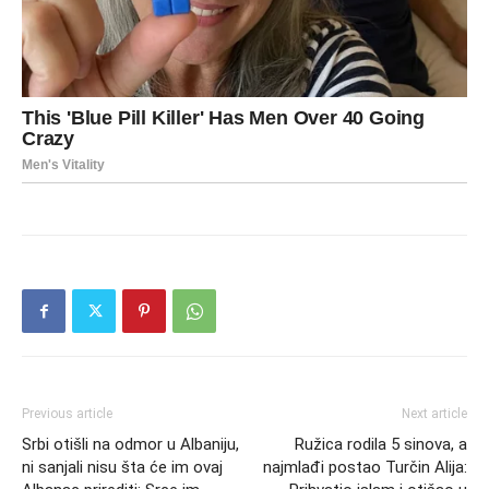
Previous article
Next article
Srbi otišli na odmor u Albaniju,
Ružica rodila 5 sinova, a
ni sanjali nisu šta će im ovaj
najmlađi postao Turčin Alija: