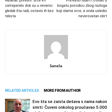
Albanac prirediti: Srce im
Prihvatio islam i otišao u
zatreperelo dok su u neverici
bogatu porodicu zbog razloga
gledali šta radi, ostavio ih bez
koji slama srce, a onda usledio
teksta
neverovatan obrt
Sanela
RELATED ARTICLES
MORE FROM AUTHOR
Evo šta se zaista dešava s nama nakon
smrti: Čuveni onkolog proučavao 5.000