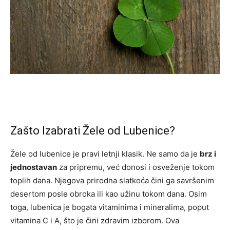
Zašto Izabrati Žele od Lubenice?
Žele od lubenice je pravi letnji klasik. Ne samo da je
brz i
jednostavan
za pripremu, već donosi i osveženje tokom
toplih dana. Njegova prirodna slatkoća čini ga savršenim
desertom posle obroka ili kao užinu tokom dana. Osim
toga, lubenica je bogata vitaminima i mineralima, poput
vitamina C i A, što je čini zdravim izborom. Ova