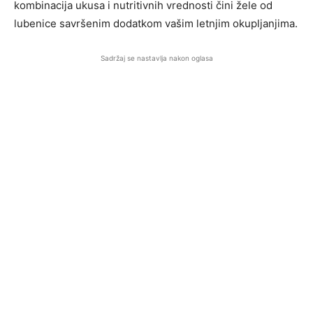
kombinacija ukusa i nutritivnih vrednosti čini žele od
lubenice savršenim dodatkom vašim letnjim okupljanjima.
Sadržaj se nastavlja nakon oglasa