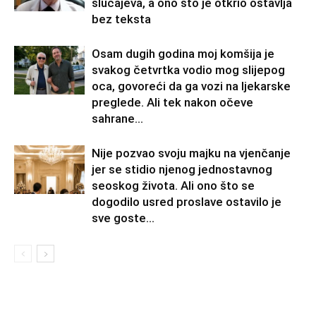
slučajeva, a ono što je otkrio ostavlja
bez teksta
Osam dugih godina moj komšija je
svakog četvrtka vodio mog slijepog
oca, govoreći da ga vozi na ljekarske
preglede. Ali tek nakon očeve
sahrane...
Nije pozvao svoju majku na vjenčanje
jer se stidio njenog jednostavnog
seoskog života. Ali ono što se
dogodilo usred proslave ostavilo je
sve goste...