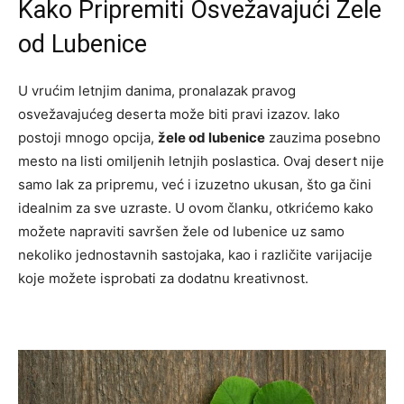
Kako Pripremiti Osvežavajući Žele
od Lubenice
U vrućim letnjim danima, pronalazak pravog
osvežavajućeg deserta može biti pravi izazov. Iako
postoji mnogo opcija,
žele od lubenice
zauzima posebno
mesto na listi omiljenih letnjih poslastica. Ovaj desert nije
samo lak za pripremu, već i izuzetno ukusan, što ga čini
idealnim za sve uzraste. U ovom članku, otkrićemo kako
možete napraviti savršen žele od lubenice uz samo
nekoliko jednostavnih sastojaka, kao i različite varijacije
koje možete isprobati za dodatnu kreativnost.