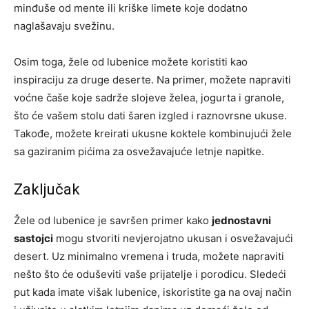
minđuše od mente ili kriške limete koje dodatno
naglašavaju svežinu.
Osim toga, žele od lubenice možete koristiti kao
inspiraciju za druge deserte. Na primer, možete napraviti
voćne čaše koje sadrže slojeve želea, jogurta i granole,
što će vašem stolu dati šaren izgled i raznovrsne ukuse.
Takođe, možete kreirati ukusne koktele kombinujući žele
sa gaziranim pićima za osvežavajuće letnje napitke.
Zaključak
Žele od lubenice je savršen primer kako
jednostavni
sastojci
mogu stvoriti nevjerojatno ukusan i osvežavajući
desert. Uz minimalno vremena i truda, možete napraviti
nešto što će oduševiti vaše prijatelje i porodicu. Sledeći
put kada imate višak lubenice, iskoristite ga na ovaj način