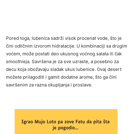
Pored toga, lubenica sadrži visok procenat vode, što je
čini odličnim izvorom hidratacije. U kombinaciji sa drugim
voćem, može postati deo ukusnog voćnog salata ili čak
smoothieja. Savršena je za sve uzraste, a posebno za
decu koja obožavaju sladak ukus lubenice. Ovaj desert
možete prilagoditi i gamit dodatne arome, što ga čini
savršenim za razna okupljanja i proslave.