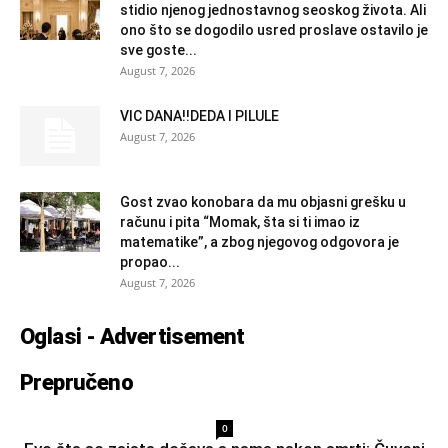
stidio njenog jednostavnog seoskog života. Ali
ono što se dogodilo usred proslave ostavilo je
sve goste...
August 7, 2026
VIC DANA!!DEDA I PILULE
August 7, 2026
Gost zvao konobara da mu objasni grešku u
računu i pita “Momak, šta si ti imao iz
matematike”, a zbog njegovog odgovora je
propao...
August 7, 2026
Oglasi - Advertisement
Prepručeno
0