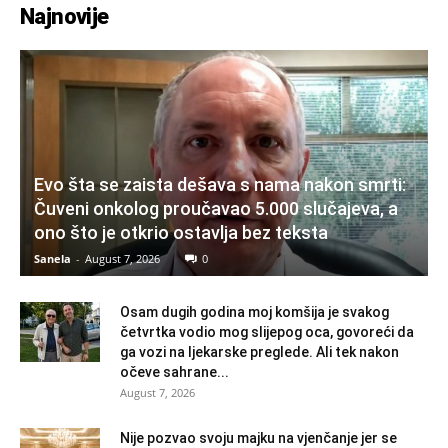
Najnovije
Evo šta se zaista dešava s nama nakon smrti:
Čuveni onkolog proučavao 5.000 slučajeva, a
ono što je otkrio ostavlja bez teksta
Sanela
-
August 7, 2026
0
Osam dugih godina moj komšija je svakog
četvrtka vodio mog slijepog oca, govoreći da
ga vozi na ljekarske preglede. Ali tek nakon
očeve sahrane...
August 7, 2026
Nije pozvao svoju majku na vjenčanje jer se