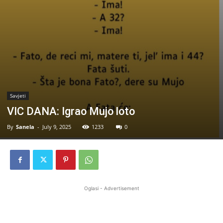
Savjeti
VIC DANA: Igrao Mujo loto
By
Sanela
-
July 9, 2025
1233
0
Oglasi - Advertisement