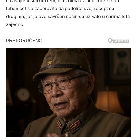
i uživajte u slatkim letnjim danima uz domaći žele od
lubenice! Ne zaboravite da podelite svoj recept sa
drugima, jer je ovo savršen način da uživate u čarima leta
zajedno!