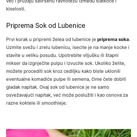
već i pružaju savršenu ravnotežu između slatkoće i
kiselosti.
Priprema Sok od Lubenice
Prvi korak u pripremi želea od lubenice je
priprema soka
.
Uzmite svežu i zrelu lubenicu, isecite je na manje kocke i
stavite u veliku posudu. Upotrebite viljušku ili štapni
mikser da izgnječite pulpu i izvucite sok. Ukoliko želite,
možete procediti sok kroz cediljku kako biste uklonili
eventualne komadiće pulpe ili semena, čime ćete dobiti
gladak napitak. Ovaj sok od lubenice je ne samo
osvežavajući napitak, već može poslužiti i kao osnova za
razne koktele ili smoothieje.