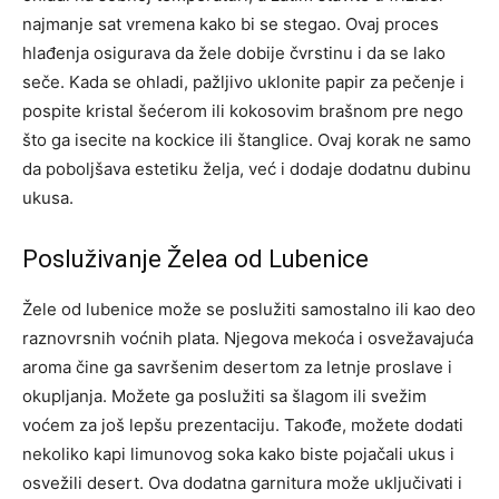
najmanje sat vremena kako bi se stegao. Ovaj proces
hlađenja osigurava da žele dobije čvrstinu i da se lako
seče. Kada se ohladi, pažljivo uklonite papir za pečenje i
pospite kristal šećerom ili kokosovim brašnom pre nego
što ga isecite na kockice ili štanglice. Ovaj korak ne samo
da poboljšava estetiku želja, već i dodaje dodatnu dubinu
ukusa.
Posluživanje Želea od Lubenice
Žele od lubenice može se poslužiti samostalno ili kao deo
raznovrsnih voćnih plata. Njegova mekoća i osvežavajuća
aroma čine ga savršenim desertom za letnje proslave i
okupljanja. Možete ga poslužiti sa šlagom ili svežim
voćem za još lepšu prezentaciju. Takođe, možete dodati
nekoliko kapi limunovog soka kako biste pojačali ukus i
osvežili desert. Ova dodatna garnitura može uključivati i