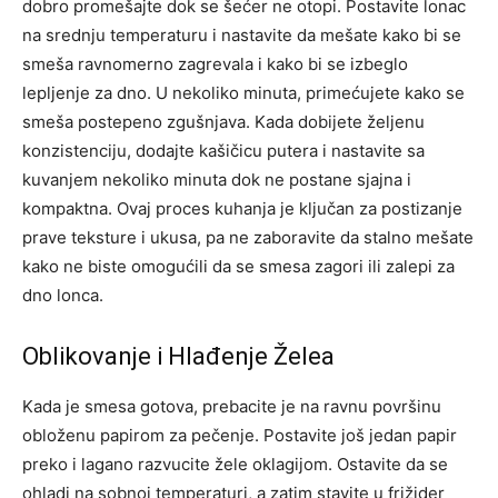
dobro promešajte dok se šećer ne otopi. Postavite lonac
na srednju temperaturu i nastavite da mešate kako bi se
smeša ravnomerno zagrevala i kako bi se izbeglo
lepljenje za dno. U nekoliko minuta, primećujete kako se
smeša postepeno zgušnjava. Kada dobijete željenu
konzistenciju, dodajte kašičicu putera i nastavite sa
kuvanjem nekoliko minuta dok ne postane sjajna i
kompaktna. Ovaj proces kuhanja je ključan za postizanje
prave teksture i ukusa, pa ne zaboravite da stalno mešate
kako ne biste omogućili da se smesa zagori ili zalepi za
dno lonca.
Oblikovanje i Hlađenje Želea
Kada je smesa gotova, prebacite je na ravnu površinu
obloženu papirom za pečenje. Postavite još jedan papir
preko i lagano razvucite žele oklagijom. Ostavite da se
ohladi na sobnoj temperaturi, a zatim stavite u frižider