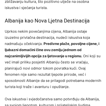
zbližavanju kultura, što pozitivno utječe na osobna
iskustva i sjećanja turista.
Albanija kao Nova Ljetna Destinacija
Uprkos nekim povećanjima cijena, Albanija ostaje
izuzetno privlačna destinacija, nudeći iskustva koja
nadmašuju očekivanja.
Predivne plaže, povoljne cijene, i
ljubazni domaćini čine ovu zemlju jednom od
najzanimljivijih opcija za ljetovanje u regionu.
Oni koji su
već imali priliku posjetiti Albaniju često se vraćaju,
planirajući novi odmor tokom povratka kući. Ovaj
fenomen nije samo rezultat ljepote prirode, već i
sposobnosti Albanije da se prilagodi potrebama modernih
turista koji traže i avanturu i opuštanje.
Ova iskustva i svjedočanstva samo potvrđuju da Albanija,
sa svojom ljepotom, kulturom i prijateljskim ljudima,