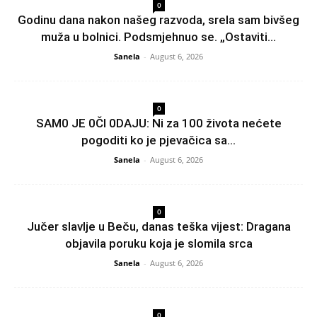
0
Godinu dana nakon našeg razvoda, srela sam bivšeg
muža u bolnici. Podsmjehnuo se. „Ostaviti...
Sanela
-
August 6, 2026
0
SAM0 JE 0Čl 0DAJU: Ni za 100 života nećete
pogoditi ko je pjevačica sa...
Sanela
-
August 6, 2026
0
Jučer slavlje u Beču, danas teška vijest: Dragana
objavila poruku koja je slomila srca
Sanela
-
August 6, 2026
0