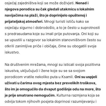
osjećaj zajedništva koji se može doživjeti.
Nenad i
njegova porodica su čak gledali utakmicu s lokalnim
navijačima na plaži, što je doprinijelo opuštenoj i
prijateljskoj atmosferi.
Mnogi turisti ističu kako se
osjećaju sigurno i dobrodošlo, a to je često u suprotnosti
s predrasudama koje su imali prije putovanja. Oni koji su
se upustili u razgovor sa lokalnim stanovništvom često su
otkrili zanimljive priče i običaje, čime su obogatili svoje
iskustvo.
Na društvenim mrežama, mnogi su isticali svoja pozitivna
iskustva, uključujući i žene koje su se sa svojom
porodicom vratile nekoliko puta u Ksamil.
Oni su uspjeli
uživati u čarima ovog mjesta bez prevelikih troškova,
što im je omogućilo da dvaput godišnje odu na more, što
je prije smatrano nemogućim.
Kulturna razmjena koja se
odvija tokom njihovih posjeta doprinosi razumijevanju i