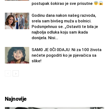
postupak šokirao je sve prisutne
Godinu dana nakon našeg razvoda,
srela sam bivšeg muža u bolnici.
Podsmjehnuo se. „Ostaviti te bila je
najbolja odluka koju sam ikada
donijela. Nisi...
SAM0 JE 0Čl 0DAJU: Ni za 100 života
nećete pogoditi ko je pjevačica sa
slike!
Najnovije