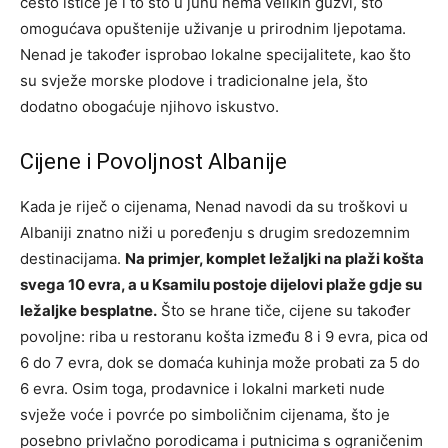
često ističe je i to što u junu nema velikih gužvi, što
omogućava opuštenije uživanje u prirodnim ljepotama.
Nenad je također isprobao lokalne specijalitete, kao što
su svježe morske plodove i tradicionalne jela, što
dodatno obogaćuje njihovo iskustvo.
Cijene i Povoljnost Albanije
Kada je riječ o cijenama, Nenad navodi da su troškovi u
Albaniji znatno niži u poređenju s drugim sredozemnim
destinacijama.
Na primjer, komplet ležaljki na plaži košta
svega 10 evra, a u Ksamilu postoje dijelovi plaže gdje su
ležaljke besplatne.
Što se hrane tiče, cijene su također
povoljne: riba u restoranu košta između 8 i 9 evra, pica od
6 do 7 evra, dok se domaća kuhinja može probati za 5 do
6 evra. Osim toga, prodavnice i lokalni marketi nude
svježe voće i povrće po simboličnim cijenama, što je
posebno privlačno porodicama i putnicima s ograničenim