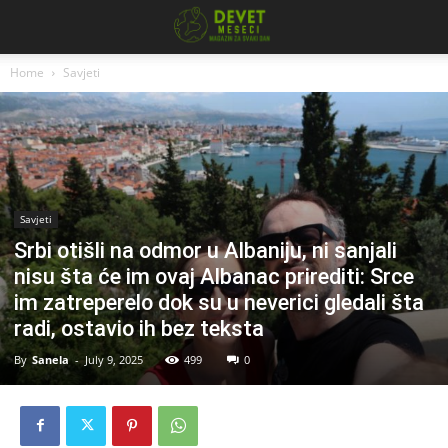
Home
Savjeti
Savjeti
Srbi otišli na odmor u Albaniju, ni sanjali
nisu šta će im ovaj Albanac prirediti: Srce
im zatreperelo dok su u neverici gledali šta
radi, ostavio ih bez teksta
By
Sanela
-
July 9, 2025
499
0