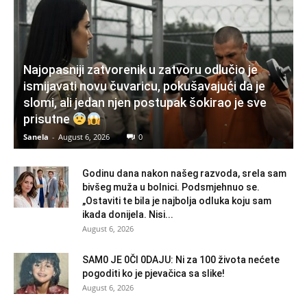
Najopasniji zatvorenik u zatvoru odlučio je
ismijavati novu čuvaricu, pokušavajući da je
slomi, ali jedan njen postupak šokirao je sve
prisutne
Sanela
-
August 6, 2026
0
Godinu dana nakon našeg razvoda, srela sam
bivšeg muža u bolnici. Podsmjehnuo se.
„Ostaviti te bila je najbolja odluka koju sam
ikada donijela. Nisi...
August 6, 2026
SAM0 JE 0Čl 0DAJU: Ni za 100 života nećete
pogoditi ko je pjevačica sa slike!
August 6, 2026