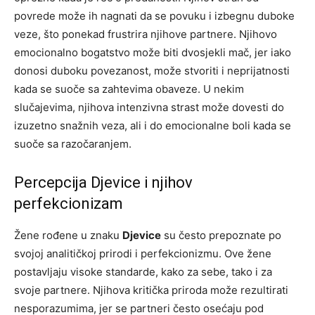
povrede može ih nagnati da se povuku i izbegnu duboke
veze, što ponekad frustrira njihove partnere. Njihovo
emocionalno bogatstvo može biti dvosjekli mač, jer iako
donosi duboku povezanost, može stvoriti i neprijatnosti
kada se suoče sa zahtevima obaveze. U nekim
slučajevima, njihova intenzivna strast može dovesti do
izuzetno snažnih veza, ali i do emocionalne boli kada se
suoče sa razočaranjem.
Percepcija Djevice i njihov
perfekcionizam
Žene rođene u znaku
Djevice
su često prepoznate po
svojoj analitičkoj prirodi i perfekcionizmu. Ove žene
postavljaju visoke standarde, kako za sebe, tako i za
svoje partnere. Njihova kritička priroda može rezultirati
nesporazumima, jer se partneri često osećaju pod