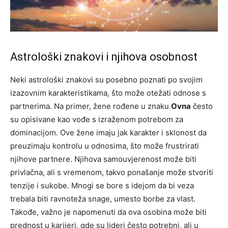
Astrološki znakovi i njihova osobnost
Neki astrološki znakovi su posebno poznati po svojim
izazovnim karakteristikama, što može otežati odnose s
partnerima. Na primer, žene rođene u znaku
Ovna
često
su opisivane kao vođe s izraženom potrebom za
dominacijom. Ove žene imaju jak karakter i sklonost da
preuzimaju kontrolu u odnosima, što može frustrirati
njihove partnere. Njihova samouvjerenost može biti
privlačna, ali s vremenom, takvo ponašanje može stvoriti
tenzije i sukobe. Mnogi se bore s idejom da bi veza
trebala biti ravnoteža snage, umesto borbe za vlast.
Takođe, važno je napomenuti da ova osobina može biti
prednost u karijeri, gde su lideri često potrebni, ali u