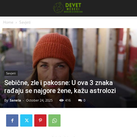
Home
Savjeti
Savjeti
Sebične, zle i pakosne: U ova 3 znaka
rađaju se najgore žene, kažu astrolozi
By
Sanela
-
October 24, 2025
416
0