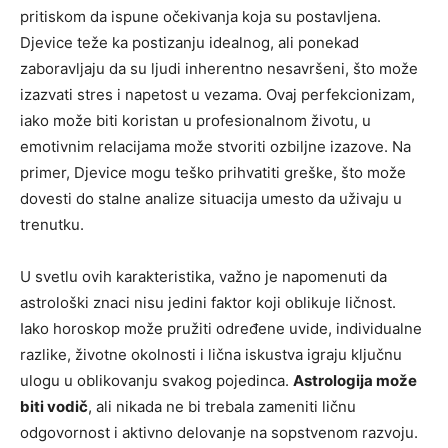
pritiskom da ispune očekivanja koja su postavljena.
Djevice teže ka postizanju idealnog, ali ponekad
zaboravljaju da su ljudi inherentno nesavršeni, što može
izazvati stres i napetost u vezama. Ovaj perfekcionizam,
iako može biti koristan u profesionalnom životu, u
emotivnim relacijama može stvoriti ozbiljne izazove. Na
primer, Djevice mogu teško prihvatiti greške, što može
dovesti do stalne analize situacija umesto da uživaju u
trenutku.
U svetlu ovih karakteristika, važno je napomenuti da
astrološki znaci nisu jedini faktor koji oblikuje ličnost.
Iako horoskop može pružiti određene uvide, individualne
razlike, životne okolnosti i lična iskustva igraju ključnu
ulogu u oblikovanju svakog pojedinca.
Astrologija može
biti vodič
, ali nikada ne bi trebala zameniti ličnu
odgovornost i aktivno delovanje na sopstvenom razvoju.