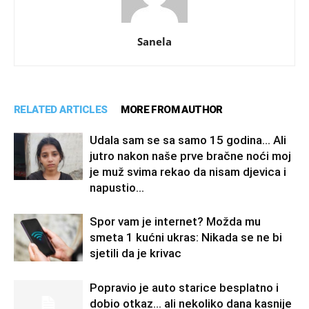
Sanela
RELATED ARTICLES
MORE FROM AUTHOR
Udala sam se sa samo 15 godina… Ali
jutro nakon naše prve bračne noći moj
je muž svima rekao da nisam djevica i
napustio...
Spor vam je internet? Možda mu
smeta 1 kućni ukras: Nikada se ne bi
sjetili da je krivac
Popravio je auto starice besplatno i
dobio otkaz… ali nekoliko dana kasnije