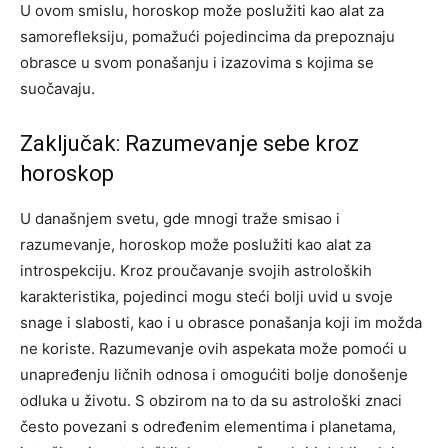
U ovom smislu, horoskop može poslužiti kao alat za
samorefleksiju, pomažući pojedincima da prepoznaju
obrasce u svom ponašanju i izazovima s kojima se
suočavaju.
Zaključak: Razumevanje sebe kroz
horoskop
U današnjem svetu, gde mnogi traže smisao i
razumevanje, horoskop može poslužiti kao alat za
introspekciju. Kroz proučavanje svojih astroloških
karakteristika, pojedinci mogu steći bolji uvid u svoje
snage i slabosti, kao i u obrasce ponašanja koji im možda
ne koriste. Razumevanje ovih aspekata može pomoći u
unapređenju ličnih odnosa i omogućiti bolje donošenje
odluka u životu. S obzirom na to da su astrološki znaci
često povezani s određenim elementima i planetama,