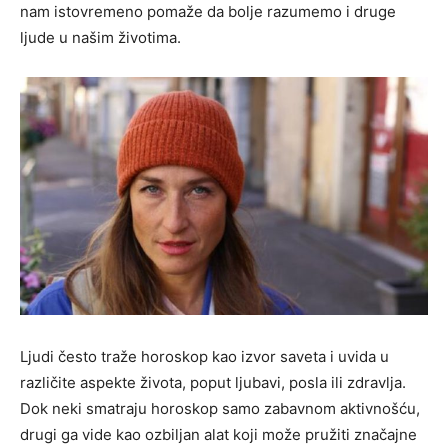
nam istovremeno pomaže da bolje razumemo i druge
ljude u našim životima.
Ljudi često traže horoskop kao izvor saveta i uvida u
različite aspekte života, poput ljubavi, posla ili zdravlja.
Dok neki smatraju horoskop samo zabavnom aktivnošću,
drugi ga vide kao ozbiljan alat koji može pružiti značajne