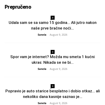
Prepručeno
0
Udala sam se sa samo 15 godina… Ali jutro nakon
naše prve bračne noći...
Sanela
-
August 9, 2026
0
Spor vam je internet? Možda mu smeta 1 kućni
ukras: Nikada se ne bi...
Sanela
-
August 9, 2026
0
Popravio je auto starice besplatno i dobio otkaz… ali
nekoliko dana kasnije saznao je...
Sanela
-
August 9, 2026