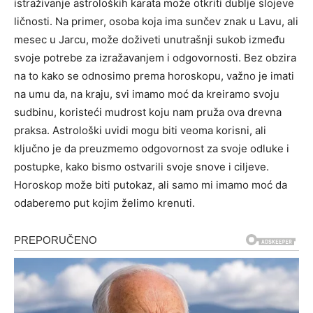
istraživanje astroloških karata može otkriti dublje slojeve
ličnosti. Na primer, osoba koja ima sunčev znak u Lavu, ali
mesec u Jarcu, može doživeti unutrašnji sukob između
svoje potrebe za izražavanjem i odgovornosti.
Bez obzira
na to kako se odnosimo prema horoskopu, važno je imati
na umu da, na kraju, svi imamo moć da kreiramo svoju
sudbinu, koristeći mudrost koju nam pruža ova drevna
praksa.
Astrološki uvidi mogu biti veoma korisni, ali
ključno je da preuzmemo odgovornost za svoje odluke i
postupke, kako bismo ostvarili svoje snove i ciljeve.
Horoskop može biti putokaz, ali samo mi imamo moć da
odaberemo put kojim želimo krenuti.