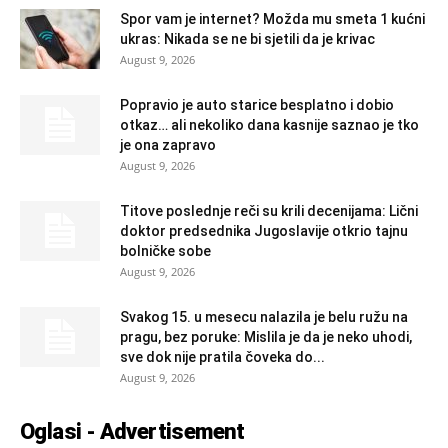
Spor vam je internet? Možda mu smeta 1 kućni
ukras: Nikada se ne bi sjetili da je krivac
August 9, 2026
Popravio je auto starice besplatno i dobio
otkaz… ali nekoliko dana kasnije saznao je tko
je ona zapravo
August 9, 2026
Titove poslednje reči su krili decenijama: Lični
doktor predsednika Jugoslavije otkrio tajnu
bolničke sobe
August 9, 2026
Svakog 15. u mesecu nalazila je belu ružu na
pragu, bez poruke: Mislila je da je neko uhodi,
sve dok nije pratila čoveka do...
August 9, 2026
Oglasi - Advertisement