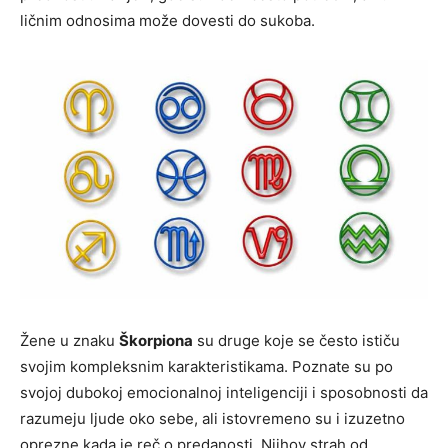
ličnim odnosima može dovesti do sukoba.
Žene u znaku
Škorpiona
su druge koje se često ističu
svojim kompleksnim karakteristikama. Poznate su po
svojoj dubokoj emocionalnoj inteligenciji i sposobnosti da
razumeju ljude oko sebe, ali istovremeno su i izuzetno
oprezne kada je reč o predanosti. Njihov strah od