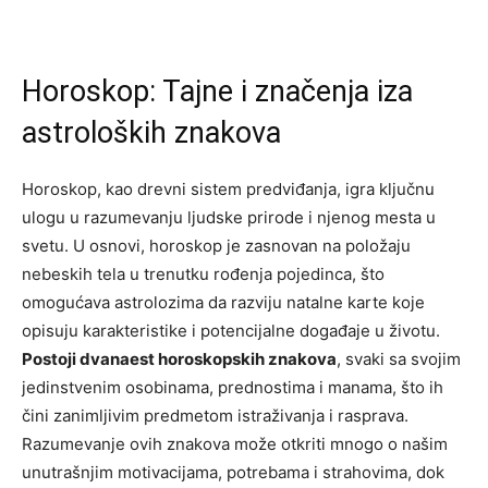
Horoskop: Tajne i značenja iza
astroloških znakova
Horoskop, kao drevni sistem predviđanja, igra ključnu
ulogu u razumevanju ljudske prirode i njenog mesta u
svetu. U osnovi, horoskop je zasnovan na položaju
nebeskih tela u trenutku rođenja pojedinca, što
omogućava astrolozima da razviju natalne karte koje
opisuju karakteristike i potencijalne događaje u životu.
Postoji dvanaest horoskopskih znakova
, svaki sa svojim
jedinstvenim osobinama, prednostima i manama, što ih
čini zanimljivim predmetom istraživanja i rasprava.
Razumevanje ovih znakova može otkriti mnogo o našim
unutrašnjim motivacijama, potrebama i strahovima, dok