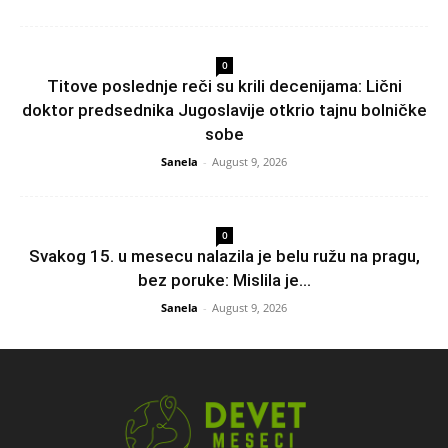
0
Titove poslednje reči su krili decenijama: Lični
doktor predsednika Jugoslavije otkrio tajnu bolničke
sobe
Sanela
-
August 9, 2026
0
Svakog 15. u mesecu nalazila je belu ružu na pragu,
bez poruke: Mislila je...
Sanela
-
August 9, 2026