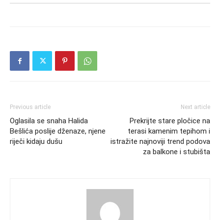
Previous article
Next article
Oglasila se snaha Halida
Prekrijte stare pločice na
Bešlića poslije dženaze, njene
terasi kamenim tepihom i
riječi kidaju dušu
istražite najnoviji trend podova
za balkone i stubišta