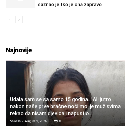
saznao je tko je ona zapravo
Najnovije
Udala sam se sa samo 15 godina… Ali jutro
nakon naše prve bračne noći moj je muž svima
rekao da nisam djevica i napustio...
Sanela
-
August 9, 2026
0