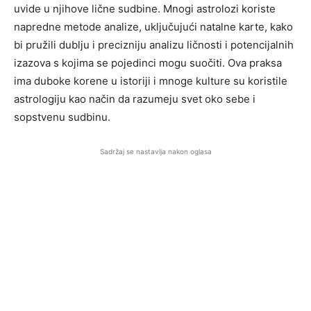
uvide u njihove lične sudbine. Mnogi astrolozi koriste
napredne metode analize, uključujući natalne karte, kako
bi pružili dublju i precizniju analizu ličnosti i potencijalnih
izazova s kojima se pojedinci mogu suočiti. Ova praksa
ima duboke korene u istoriji i mnoge kulture su koristile
astrologiju kao način da razumeju svet oko sebe i
sopstvenu sudbinu.
Sadržaj se nastavlja nakon oglasa