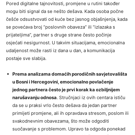
Pored digitalne tajnovitosti, promjene u rutini također
mogu biti signal da se nešto dešava. Kada osoba počne
češće odsustvovati od kuće bez jasnog objašnjenja, kada
se povećava broj “poslovnih obaveza” ili “izlazaka s
prijateljima”, partner s druge strane često počinje
osjećati nesigurnost. U takvim situacijama, emocionalna
udaljenost može rasti iz dana u dan, a komunikacija
postaje sve slabija.
Prema analizama domaćih porodičnih savjetovališta
u Bosni i Hercegovini, emocionalno povlačenje
jednog partnera često je prvi korak ka ozbiljnijem
narušavanju odnosa
. Stručnjaci iz ovih centara ističu
da se u praksi vrlo često dešava da jedan partner
primijeti promjene, ali ih opravdava stresom, poslom ili
svakodnevnim obavezama, što može odgoditi
suočavanje s problemom. Upravo ta odgoda ponekad