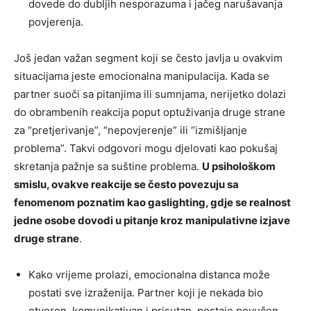
dovede do dubljih nesporazuma i jačeg narušavanja
povjerenja.
Još jedan važan segment koji se često javlja u ovakvim
situacijama jeste emocionalna manipulacija. Kada se
partner suoči sa pitanjima ili sumnjama, nerijetko dolazi
do obrambenih reakcija poput optuživanja druge strane
za “pretjerivanje”, “nepovjerenje” ili “izmišljanje
problema”. Takvi odgovori mogu djelovati kao pokušaj
skretanja pažnje sa suštine problema.
U psihološkom
smislu, ovakve reakcije se često povezuju sa
fenomenom poznatim kao gaslighting, gdje se realnost
jedne osobe dovodi u pitanje kroz manipulativne izjave
druge strane
.
Kako vrijeme prolazi, emocionalna distanca može
postati sve izraženija. Partner koji je nekada bio
otvoren, komunikativan i prisutan, postaje povučen,