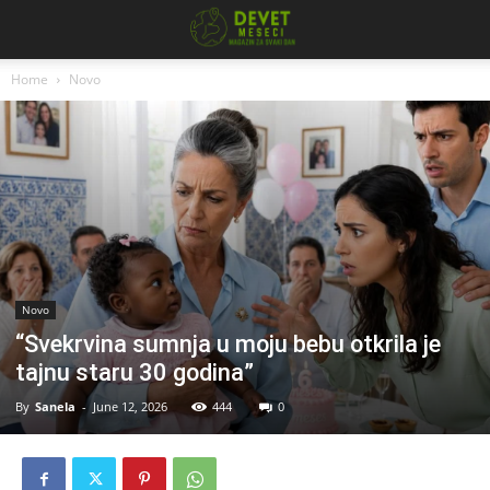
Home
Novo
Novo
“Svekrvina sumnja u moju bebu otkrila je
tajnu staru 30 godina”
By
Sanela
-
June 12, 2026
444
0