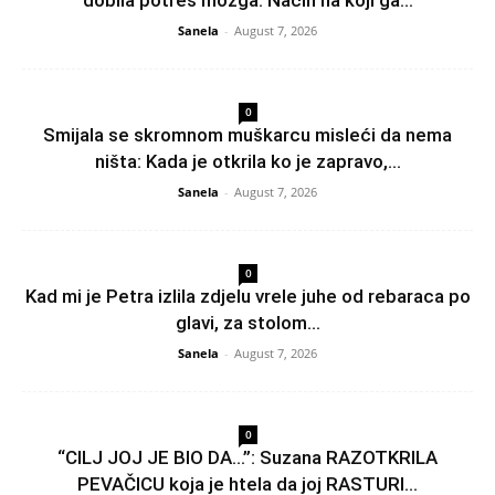
Sanela
-
August 7, 2026
0
Smijala se skromnom muškarcu misleći da nema
ništa: Kada je otkrila ko je zapravo,...
Sanela
-
August 7, 2026
0
Kad mi je Petra izlila zdjelu vrele juhe od rebaraca po
glavi, za stolom...
Sanela
-
August 7, 2026
0
“CILJ JOJ JE BIO DA…”: Suzana RAZOTKRILA
PEVAČICU koja je htela da joj RASTURI...