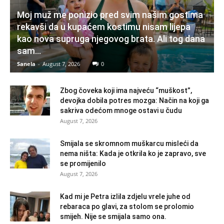
Moj muž me ponizio pred svim našim gostima
rekavši da u kupaćem kostimu nisam lijepa
kao nova supruga njegovog brata. Ali tog dana
sam...
Sanela
-
August 7, 2026
0
Zbog čoveka koji ima najveću “muškost”,
devojka dobila potres mozga: Način na koji ga
sakriva odećom mnoge ostavi u čudu
August 7, 2026
Smijala se skromnom muškarcu misleći da
nema ništa: Kada je otkrila ko je zapravo, sve
se promijenilo
August 7, 2026
Kad mi je Petra izlila zdjelu vrele juhe od
rebaraca po glavi, za stolom se prolomio
smijeh. Nije se smijala samo ona.