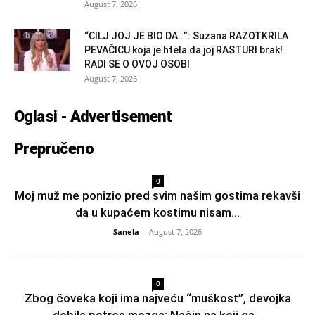
August 7, 2026
“CILJ JOJ JE BIO DA…”: Suzana RAZOTKRILA
PEVAČICU koja je htela da joj RASTURI brak!
RADI SE O OVOJ OSOBI
August 7, 2026
Oglasi - Advertisement
Prepručeno
0
Moj muž me ponizio pred svim našim gostima rekavši
da u kupaćem kostimu nisam...
Sanela
-
August 7, 2026
0
Zbog čoveka koji ima najveću “muškost”, devojka
dobila potres mozga: Način na koji ga...