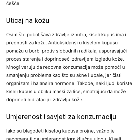
češće.
Uticaj na kožu
Osim što poboljšava zdravlje iznutra, kiseli kupus ima i
prednosti za kožu. Antioksidansi u kiselom kupusu
pomažu u borbi protiv slobodnih radikala, usporavajući
proces starenja i doprinoseći zdravijem izgledu kože.
Mnogi veruju da redovna konzumacija može pomoći u
smanjenju problema kao što su akne i upale, jer čisti
organizam i balansira hormone. Takođe, neki ljudi koriste
kiseli kupus u obliku maski za lice, smatrajući da može
doprineti hidrataciji i zdravlju kože.
Umjerenost i savjeti za konzumaciju
Iako su blagodeti kiselog kupusa brojne, važno je
napomenuti da umjerenost igra ključnu ulogu. Kiseli