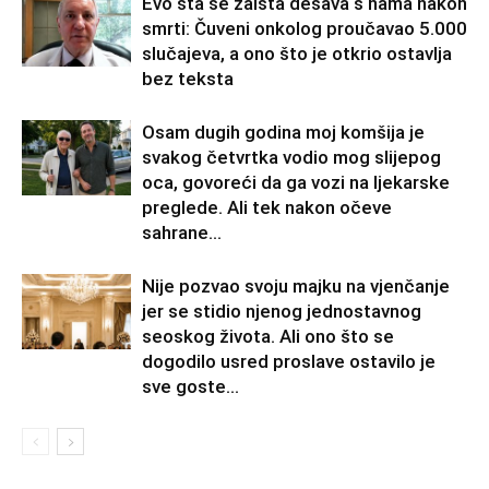
Evo šta se zaista dešava s nama nakon
smrti: Čuveni onkolog proučavao 5.000
slučajeva, a ono što je otkrio ostavlja
bez teksta
Osam dugih godina moj komšija je
svakog četvrtka vodio mog slijepog
oca, govoreći da ga vozi na ljekarske
preglede. Ali tek nakon očeve
sahrane...
Nije pozvao svoju majku na vjenčanje
jer se stidio njenog jednostavnog
seoskog života. Ali ono što se
dogodilo usred proslave ostavilo je
sve goste...