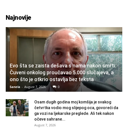
Najnovije
Evo šta se zaista dešava s nama nakon smrti:
Čuveni onkolog proučavao 5.000 slučajeva, a
ono što je otkrio ostavlja bez teksta
Sanela
-
August 7, 2026
0
Osam dugih godina moj komšija je svakog
četvrtka vodio mog slijepog oca, govoreći da
ga vozi na ljekarske preglede. Ali tek nakon
očeve sahrane...
August 7, 2026