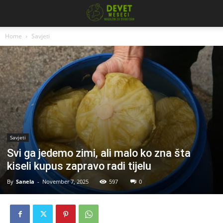
Home
Savjeti
Savjeti
Svi ga jedemo zimi, ali malo ko zna šta
kiseli kupus zapravo radi tijelu
By
Sanela
-
November 7, 2025
597
0