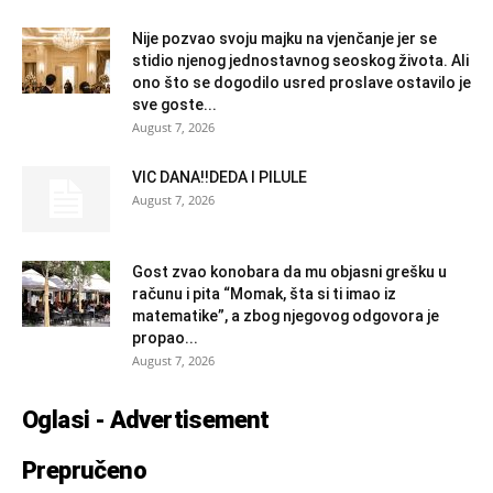
Nije pozvao svoju majku na vjenčanje jer se
stidio njenog jednostavnog seoskog života. Ali
ono što se dogodilo usred proslave ostavilo je
sve goste...
August 7, 2026
VIC DANA!!DEDA I PILULE
August 7, 2026
Gost zvao konobara da mu objasni grešku u
računu i pita “Momak, šta si ti imao iz
matematike”, a zbog njegovog odgovora je
propao...
August 7, 2026
Oglasi - Advertisement
Prepručeno