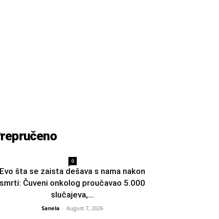
repručeno
0
Evo šta se zaista dešava s nama nakon
smrti: Čuveni onkolog proučavao 5.000
slučajeva,...
Sanela
-
August 7, 2026