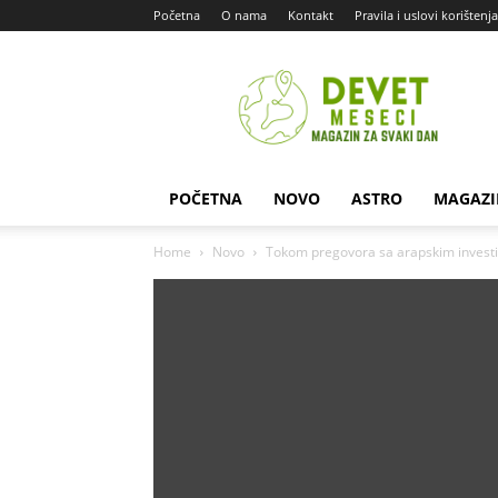
Početna
O nama
Kontakt
Pravila i uslovi korištenja
Devet
Meseci
POČETNA
NOVO
ASTRO
MAGAZI
Home
Novo
Tokom pregovora sa arapskim investito