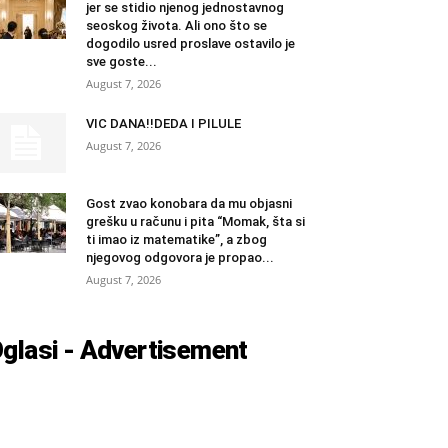
jer se stidio njenog jednostavnog
seoskog života. Ali ono što se
dogodilo usred proslave ostavilo je
sve goste...
August 7, 2026
VIC DANA!!DEDA I PILULE
August 7, 2026
Gost zvao konobara da mu objasni
grešku u računu i pita “Momak, šta si
ti imao iz matematike”, a zbog
njegovog odgovora je propao...
August 7, 2026
glasi - Advertisement