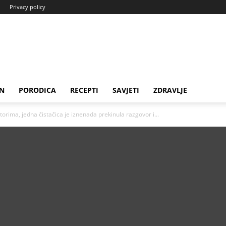
Privacy policy
N
PORODICA
RECEPTI
SAVJETI
ZDRAVLJE
rima, jedna čistačica je iznenada prekinula razgovor i...