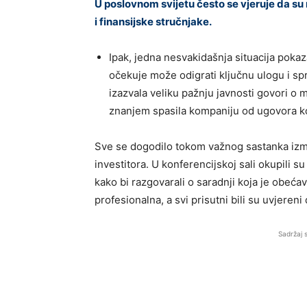
U poslovnom svijetu često se vjeruje da su
i finansijske stručnjake.
Ipak, jedna nesvakidašnja situacija poka
očekuje može odigrati ključnu ulogu i spr
izazvala veliku pažnju javnosti govori o 
znanjem spasila kompaniju od ugovora ko
Sve se dogodilo tokom važnog sastanka izme
investitora. U konferencijskoj sali okupili su 
kako bi razgovarali o saradnji koja je obećav
profesionalna, a svi prisutni bili su uvjeren
Sadržaj 