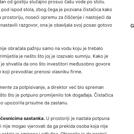
an od gostiju slučajno prosuo čašu vode po stolu.
 pod ispod stola, zbog čega je pozvana čistačica kako
u prostoriju, noseći opremu za čišćenje i nastojeći da
astavili razgovor, ona je obavljala svoj posao gotovo
G
 nije obraćala pažnju samo na vodu koju je trebalo
rimijetila je nešto što joj je izazvalo sumnju. Kako je
o je shvatila da ono što investitori međusobno govore
 koji prevodilac prenosi vlasniku firme.
mente za potpisivanje, a direktor već bio spreman
ešto što je potpuno promijenilo tok događaja. Čistačica
sno upozorila prisutne da zastanu.
 učesnicima sastanka.
U prostoriji je nastala potpuna
 i nije mogao vjerovati da ga prekida osoba koja nije
ostala je smirena i odlučna. Objasnila je da postoji