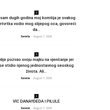
0
sam dugih godina moj komšija je svakog
etvrtka vodio mog slijepog oca, govoreći
da...
Sanela
-
August 7, 2026
0
Nije pozvao svoju majku na vjenčanje jer
se stidio njenog jednostavnog seoskog
života. Ali...
Sanela
-
August 7, 2026
0
VIC DANA!!DEDA I PILULE
Sanela
-
August 7, 2026