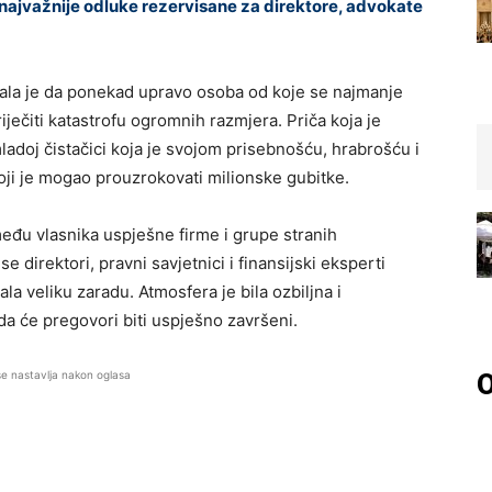
 najvažnije odluke rezervisane za direktore, advokate
zala je da ponekad upravo osoba od koje se najmanje
iječiti katastrofu ogromnih razmjera. Priča koja je
mladoj čistačici koja je svojom prisebnošću, hrabrošću i
ji je mogao prouzrokovati milionske gubitke.
đu vlasnika uspješne firme i grupe stranih
se direktori, pravni savjetnici i finansijski eksperti
ala veliku zaradu. Atmosfera je bila ozbiljna i
i da će pregovori biti uspješno završeni.
se nastavlja nakon oglasa
O