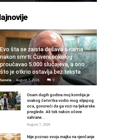
ajnovije
Evo šta se zaista dešava s nama
nakon smrti: Čuveni onkolog
proučavao 5.000 slučajeva, a ono
što je otkrio ostavlja bez teksta
Sanela
-
August 7, 2026
0
Osam dugih godina moj komšija je
svakog četvrtka vodio mog slijepog
oca, govoreći da ga vozi na ljekarske
preglede. Ali tek nakon očeve
sahrane...
August 7, 2026
Nije pozvao svoju majku na vjenčanje