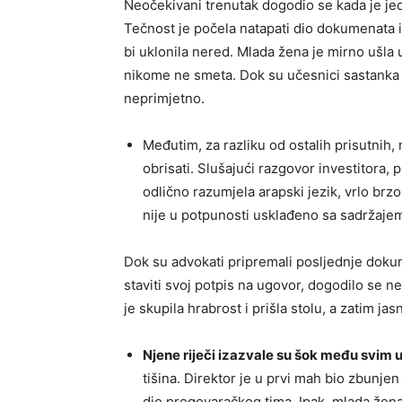
Neočekivani trenutak dogodio se kada je jed
Tečnost je počela natapati dio dokumenata i
bi uklonila nered. Mlada žena je mirno ušla 
nikome ne smeta. Dok su učesnici sastanka n
neprimjetno.
Međutim, za razliku od ostalih prisutnih,
obrisati. Slušajući razgovor investitora, p
odlično razumjela arapski jezik, vrlo brz
nije u potpunosti usklađeno sa sadržajem
Dok su advokati pripremali posljednje doku
staviti svoj potpis na ugovor, dogodilo se n
je skupila hrabrost i prišla stolu, a zatim ja
Njene riječi izazvale su šok među svim
tišina. Direktor je u prvi mah bio zbunjen
dio pregovaračkog tima. Ipak, mlada žena 