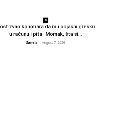
0
ost zvao konobara da mu objasni grešku
u računu i pita “Momak, šta si...
Sanela
-
August 7, 2026