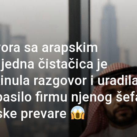
ora sa arapskim
 jedna čistačica je
nula razgovor i uradil
pasilo firmu njenog šef
ske prevare