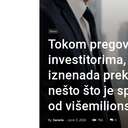
Novo
Tokom pregov
investitorima,
iznenada preki
nešto što je s
od višemilion
By
Sanela
-
June 3, 2026
766
0