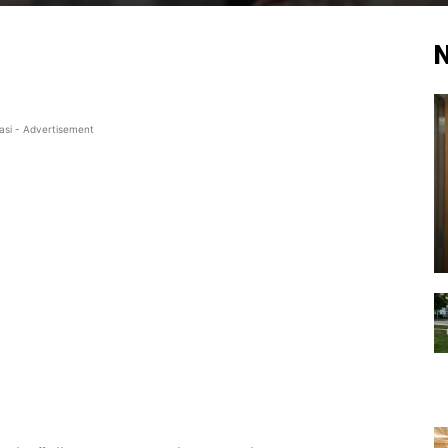
N
asi - Advertisement