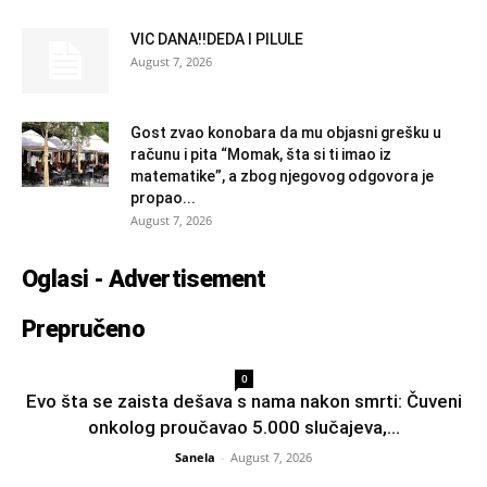
VIC DANA!!DEDA I PILULE
August 7, 2026
Gost zvao konobara da mu objasni grešku u
računu i pita “Momak, šta si ti imao iz
matematike”, a zbog njegovog odgovora je
propao...
August 7, 2026
Oglasi - Advertisement
Prepručeno
0
Evo šta se zaista dešava s nama nakon smrti: Čuveni
onkolog proučavao 5.000 slučajeva,...
Sanela
-
August 7, 2026