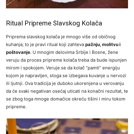
Ritual Pripreme Slavskog Kolača
Priprema slavskog kolača je mnogo više od običnog
kuhanja; to je pravi ritual koji zahteva
pažnju, molitvu i
poštovanje
. U mnogim delovima Srbije i Bosne, žene
veruju da proces pripreme kolača treba da bude ispunjen
mirom i spokojem. Veruje se da kolač “pamti” energiju
kojom je napravljen, stoga se izbegava kuvanje u nervozi
ili ljutnji. Ova tradicija je duboko ukorenjena u verovanju
da će svaki negativan osećaj uticati na konačni rezultat, te
se zbog toga mnoge domaćice okreću tišini i miru tokom
pripreme.