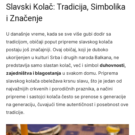
Slavski Kolač: Tradicija, Simbolika
i Značenje
U današnje vreme, kada se sve više gubi dodir sa
tradicijom, običaji poput pripreme slavskog kolača
postaju još značajniji. Ovaj običaj, koji je duboko
ukorijenjen u kulturi Srba i drugih naroda Balkana, ne
predstavlja samo slastan kolač, već i simbol
duhovnosti,
zajedništva i blagostanja
u svakom domu. Priprema
slavskog kolača obeležava krsnu slavu, što je jedan od
najvažnijih crkvenih i porodičnih praznika, a načini
pripreme i sastojci kolača često se prenose s generacije
na generaciju, čuvajući time autentičnost i posebnost ove
tradicije.