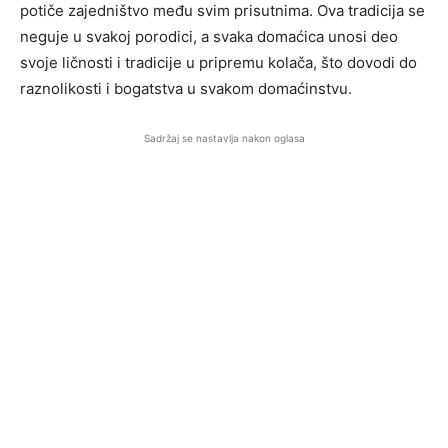
potiče zajedništvo među svim prisutnima. Ova tradicija se
neguje u svakoj porodici, a svaka domaćica unosi deo
svoje ličnosti i tradicije u pripremu kolača, što dovodi do
raznolikosti i bogatstva u svakom domaćinstvu.
Sadržaj se nastavlja nakon oglasa