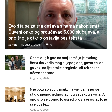
Evo šta se zaista dešava s nama nakon smrti:
Čuveni onkolog proučavao 5.000 slučajeva, a
ono što je otkrio ostavlja bez teksta
Sanela
-
August 7, 2026
0
Osam dugih godina moj komšija je svakog
četvrtka vodio mog slijepog oca, govoreći da
ga vozi na ljekarske preglede. Ali tek nakon
očeve sahrane...
August 7, 2026
Nije pozvao svoju majku na vjenčanje jer se
stidio njenog jednostavnog seoskog života. Ali
ono što se dogodilo usred proslave ostavilo je
sve goste...
August 7, 2026