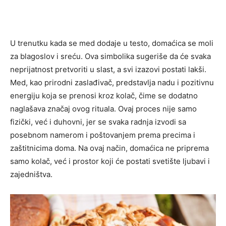
U trenutku kada se med dodaje u testo, domaćica se moli
za blagoslov i sreću. Ova simbolika sugeriše da će svaka
neprijatnost pretvoriti u slast, a svi izazovi postati lakši.
Med, kao prirodni zaslađivač, predstavlja nadu i pozitivnu
energiju koja se prenosi kroz kolač, čime se dodatno
naglašava značaj ovog rituala. Ovaj proces nije samo
fizički, već i duhovni, jer se svaka radnja izvodi sa
posebnom namerom i poštovanjem prema precima i
zaštitnicima doma. Na ovaj način, domaćica ne priprema
samo kolač, već i prostor koji će postati svetište ljubavi i
zajedništva.