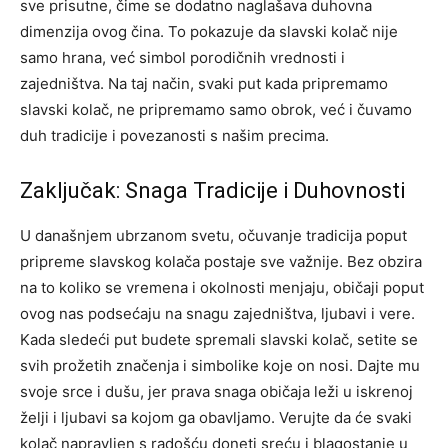
sve prisutne, čime se dodatno naglašava duhovna
dimenzija ovog čina. To pokazuje da slavski kolač nije
samo hrana, već simbol porodičnih vrednosti i
zajedništva.
Na taj način, svaki put kada pripremamo
slavski kolač, ne pripremamo samo obrok, već i čuvamo
duh tradicije i povezanosti s našim precima.
Zaključak: Snaga Tradicije i Duhovnosti
U današnjem ubrzanom svetu, očuvanje tradicija poput
pripreme slavskog kolača postaje sve važnije. Bez obzira
na to koliko se vremena i okolnosti menjaju, običaji poput
ovog nas podsećaju na snagu zajedništva, ljubavi i vere.
Kada sledeći put budete spremali slavski kolač, setite se
svih prožetih značenja i simbolike koje on nosi. Dajte mu
svoje srce i dušu, jer prava snaga običaja leži u iskrenoj
želji i ljubavi sa kojom ga obavljamo.
Verujte da će svaki
kolač napravljen s radošću doneti sreću i blagostanje u