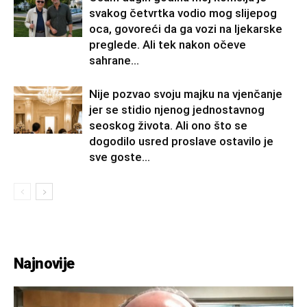
svakog četvrtka vodio mog slijepog
oca, govoreći da ga vozi na ljekarske
preglede. Ali tek nakon očeve
sahrane...
Nije pozvao svoju majku na vjenčanje
jer se stidio njenog jednostavnog
seoskog života. Ali ono što se
dogodilo usred proslave ostavilo je
sve goste...
Najnovije