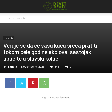
Home
Savjeti
Savjeti
Veruje se da će vašu kuću sreća pratiti
tokom cele godine ako ovaj sastojak
ubacite u slavski kolač
By
Sanela
-
November 9, 2025
345
0
Oglasi - Advertisement