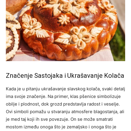
Značenje Sastojaka i Ukrašavanje Kolača
Kada je u pitanju ukrašavanje slavskog kolača, svaki detalj
ima svoje značenje. Na primer, klas pšenice simbolizuje
obilje i plodnost, dok grozd predstavlja radost i veselje.
Ovi simboli pomažu u stvaranju atmosfere blagostanja, ali
je med taj koji ih sve povezuje. On se može smatrati
mostom između onoga što je zemaljsko i onoga što je