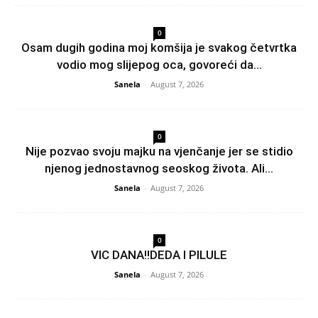
0
Osam dugih godina moj komšija je svakog četvrtka
vodio mog slijepog oca, govoreći da...
Sanela
-
August 7, 2026
0
Nije pozvao svoju majku na vjenčanje jer se stidio
njenog jednostavnog seoskog života. Ali...
Sanela
-
August 7, 2026
0
VIC DANA!!DEDA I PILULE
Sanela
-
August 7, 2026