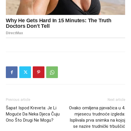
Previous article
Next article
Šapat Ispod Kreveta: Je Li
Ovako omiljena pjevačica u 4.
Moguće Da Neka Djeca Čuju
mjesecu trudnoće izgleda:
Ono Što Drugi Ne Mogu?
Isplivala prva snimka na kojoj
se nazire trudnički trbuščić