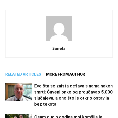
Sanela
RELATED ARTICLES
MORE FROM AUTHOR
Evo šta se zaista dešava s nama nakon
smrti: Čuveni onkolog proučavao 5.000
slučajeva, a ono što je otkrio ostavlja
bez teksta
Osam dugih godina moj komšija je