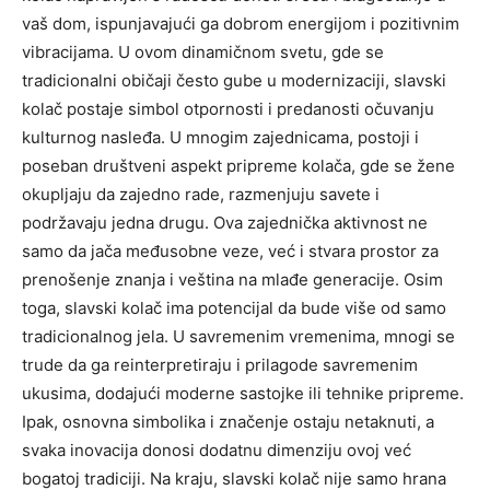
vaš dom, ispunjavajući ga dobrom energijom i pozitivnim
vibracijama.
U ovom dinamičnom svetu, gde se
tradicionalni običaji često gube u modernizaciji, slavski
kolač postaje simbol otpornosti i predanosti očuvanju
kulturnog nasleđa. U mnogim zajednicama, postoji i
poseban društveni aspekt pripreme kolača, gde se žene
okupljaju da zajedno rade, razmenjuju savete i
podržavaju jedna drugu.
Ova zajednička aktivnost ne
samo da jača međusobne veze, već i stvara prostor za
prenošenje znanja i veština na mlađe generacije.
Osim
toga, slavski kolač ima potencijal da bude više od samo
tradicionalnog jela. U savremenim vremenima, mnogi se
trude da ga reinterpretiraju i prilagode savremenim
ukusima, dodajući moderne sastojke ili tehnike pripreme.
Ipak, osnovna simbolika i značenje ostaju netaknuti, a
svaka inovacija donosi dodatnu dimenziju ovoj već
bogatoj tradiciji.
Na kraju, slavski kolač nije samo hrana