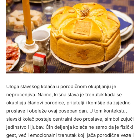
Uloga slavskog kolača u porodičnom okupljanju je
neprocenjiva. Naime, krsna slava je trenutak kada se
okupljaju članovi porodice, prijatelji i komšije da zajedno
proslave i obeleže ovaj poseban dan. U tom kontekstu,
slavski kolač postaje centralni deo proslave, simbolizujući
jedinstvo i ljubav. Čin deljenja kolača ne samo da je fizički
gest, već i emocionalni trenutak koji jača porodične veze i