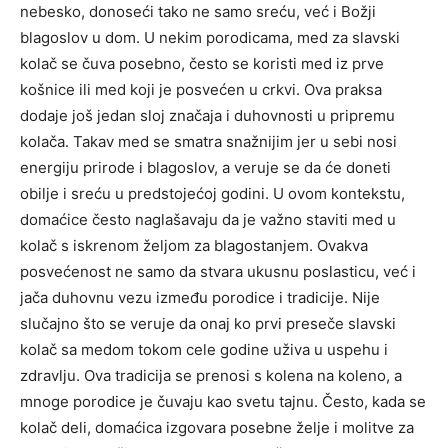
nebesko, donoseći tako ne samo sreću, već i Božji
blagoslov u dom.
U nekim porodicama, med za slavski
kolač se čuva posebno, često se koristi med iz prve
košnice ili med koji je posvećen u crkvi. Ova praksa
dodaje još jedan sloj značaja i duhovnosti u pripremu
kolača.
Takav med se smatra snažnijim jer u sebi nosi
energiju prirode i blagoslov, a veruje se da će doneti
obilje i sreću u predstojećoj godini. U ovom kontekstu,
domaćice često naglašavaju da je važno staviti med u
kolač s iskrenom željom za blagostanjem.
Ovakva
posvećenost ne samo da stvara ukusnu poslasticu, već i
jača duhovnu vezu između porodice i tradicije.
Nije
slučajno što se veruje da onaj ko prvi preseče slavski
kolač sa medom tokom cele godine uživa u uspehu i
zdravlju. Ova tradicija se prenosi s kolena na koleno, a
mnoge porodice je čuvaju kao svetu tajnu.
Često, kada se
kolač deli, domaćica izgovara posebne želje i molitve za