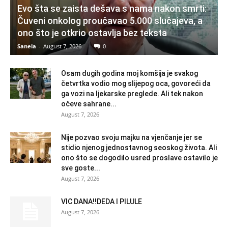
Evo šta se zaista dešava s nama nakon smrti:
Čuveni onkolog proučavao 5.000 slučajeva, a
ono što je otkrio ostavlja bez teksta
Sanela
-
August 7, 2026
0
Osam dugih godina moj komšija je svakog
četvrtka vodio mog slijepog oca, govoreći da
ga vozi na ljekarske preglede. Ali tek nakon
očeve sahrane...
August 7, 2026
Nije pozvao svoju majku na vjenčanje jer se
stidio njenog jednostavnog seoskog života. Ali
ono što se dogodilo usred proslave ostavilo je
sve goste...
August 7, 2026
VIC DANA!!DEDA I PILULE
August 7, 2026