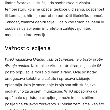
limfne čvorove. U slučaju da osoba razvije visoku
temperaturu koja ne opada, teškoće u disanju, pospanost
ili konfuziju, hitno je potrebno potražiti liječničku pomoć.
Također, znakovi dehidracije ili osip kod trudnica, beba ili
osoba sa oslabljenim imunitetom zahtijevaju hitnu
medicinsku intervenciju.
Važnost cijepljenja
WHO naglašava ključnu važnost cijepljenja u borbi protiv
širenja ospica.
Kako bi se virus kontrolirao, najmanje 95
posto populacije mora biti imunizirano. Ovaj postotak
omogućava kolektivnu zaštitu i sprečava izbijanje
epidemija. Iako je smanjenje broja smrtnih slučajeva
indikativno za uspjeh imunizacije, WHO upozorava da
opuštanje u pristupu cijepljenju može imati ozbiljne
posljedice za javno zdravstvo. U nekim zemljama, kao što