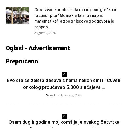
Gost zvao konobara da mu objasni grešku u
računu i pita “Momak, šta si ti imao iz
matematike”, a zbog njegovog odgovora je
propao...
August 7, 2026
Oglasi - Advertisement
Prepručeno
0
Evo šta se zaista dešava s nama nakon smrti: Čuveni
onkolog proučavao 5.000 slučajeva,...
Sanela
-
August 7, 2026
0
Osam dugih godina moj komšija je svakog četvrtka