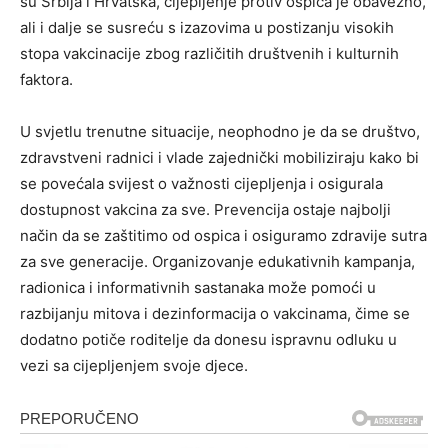
su Srbija i Hrvatska, cijepljenje protiv ospica je obavezno,
ali i dalje se susreću s izazovima u postizanju visokih
stopa vakcinacije zbog različitih društvenih i kulturnih
faktora.
U svjetlu trenutne situacije, neophodno je da se društvo,
zdravstveni radnici i vlade zajednički mobiliziraju kako bi
se povećala svijest o važnosti cijepljenja i osigurala
dostupnost vakcina za sve. Prevencija ostaje najbolji
način da se zaštitimo od ospica i osiguramo zdravije sutra
za sve generacije. Organizovanje edukativnih kampanja,
radionica i informativnih sastanaka može pomoći u
razbijanju mitova i dezinformacija o vakcinama, čime se
dodatno potiče roditelje da donesu ispravnu odluku u
vezi sa cijepljenjem svoje djece.