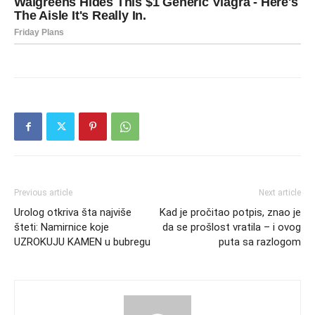
Previous article
Next article
Urolog otkriva šta najviše
Kad je pročitao potpis, znao je
šteti: Namirnice koje
da se prošlost vratila – i ovog
UZROKUJU KAMEN u bubregu
puta sa razlogom