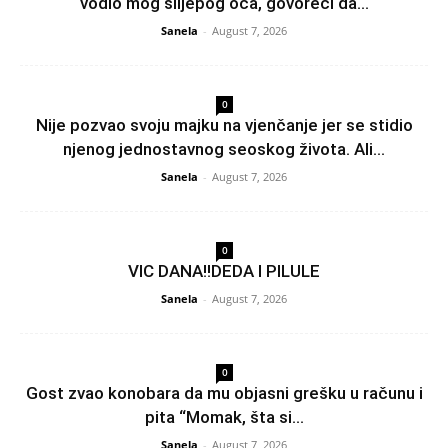
vodio mog slijepog oca, govoreći da...
Sanela
-
August 7, 2026
0
Nije pozvao svoju majku na vjenčanje jer se stidio
njenog jednostavnog seoskog života. Ali...
Sanela
-
August 7, 2026
0
VIC DANA!!DEDA I PILULE
Sanela
-
August 7, 2026
0
Gost zvao konobara da mu objasni grešku u računu i
pita “Momak, šta si...
Sanela
-
August 7, 2026