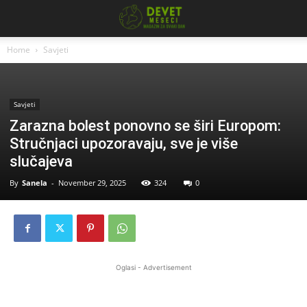
Home
Savjeti
Savjeti
Zarazna bolest ponovno se širi Europom:
Stručnjaci upozoravaju, sve je više
slučajeva
By
Sanela
-
November 29, 2025
324
0
Oglasi - Advertisement