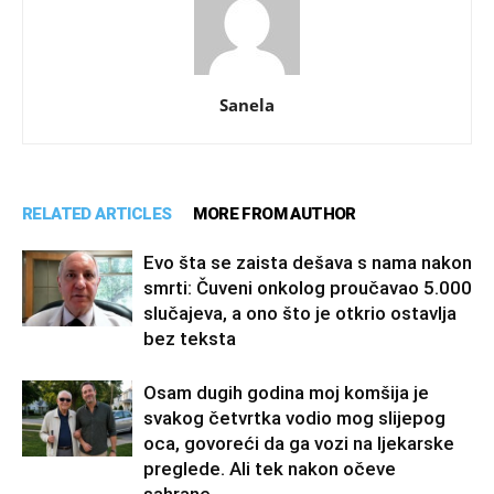
Sanela
RELATED ARTICLES
MORE FROM AUTHOR
Evo šta se zaista dešava s nama nakon
smrti: Čuveni onkolog proučavao 5.000
slučajeva, a ono što je otkrio ostavlja
bez teksta
Osam dugih godina moj komšija je
svakog četvrtka vodio mog slijepog
oca, govoreći da ga vozi na ljekarske
preglede. Ali tek nakon očeve