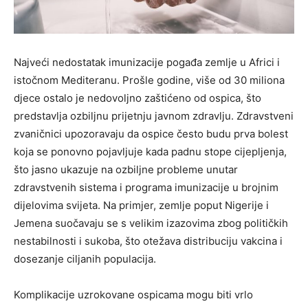
Najveći nedostatak imunizacije pogađa zemlje u Africi i
istočnom Mediteranu. Prošle godine, više od 30 miliona
djece ostalo je nedovoljno zaštićeno od ospica, što
predstavlja ozbiljnu prijetnju javnom zdravlju. Zdravstveni
zvaničnici upozoravaju da ospice često budu prva bolest
koja se ponovno pojavljuje kada padnu stope cijepljenja,
što jasno ukazuje na ozbiljne probleme unutar
zdravstvenih sistema i programa imunizacije u brojnim
dijelovima svijeta. Na primjer, zemlje poput Nigerije i
Jemena suočavaju se s velikim izazovima zbog političkih
nestabilnosti i sukoba, što otežava distribuciju vakcina i
dosezanje ciljanih populacija.
Komplikacije uzrokovane ospicama mogu biti vrlo