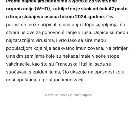
Prema najnovijim podacima Svjetske zdravstvene
organizacije (WHO), zabilježen je skok od čak 47 posto
u broju slučajeva ospica tokom 2024. godine.
Ovaj
porast se može pripisati smanjenju stope cijepljenja, što
stvara uslove za ponovno širenje virusa. Ospice su među
najzaraznijim virusima, i vrlo lako se šire među
populacijom koja nije adekvatno imunizovana. Na primjer,
u nekim zemljama koje su nekada imale visoke stope
vakcinacije, kao što su Francuska i Italija, sada se
suočavaju s epidemijama, što ukazuje na opasnost koju
nosi opuštanje u pristupu imunizaciji.
Sadržaj se nastavlja nakon oglasa