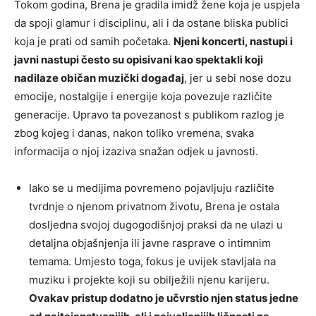
Tokom godina, Brena je gradila imidž žene koja je uspjela
da spoji glamur i disciplinu, ali i da ostane bliska publici
koja je prati od samih početaka.
Njeni koncerti, nastupi i
javni nastupi često su opisivani kao spektakli koji
nadilaze običan muzički događaj
, jer u sebi nose dozu
emocije, nostalgije i energije koja povezuje različite
generacije. Upravo ta povezanost s publikom razlog je
zbog kojeg i danas, nakon toliko vremena, svaka
informacija o njoj izaziva snažan odjek u javnosti.
Iako se u medijima povremeno pojavljuju različite
tvrdnje o njenom privatnom životu, Brena je ostala
dosljedna svojoj dugogodišnjoj praksi da ne ulazi u
detaljna objašnjenja ili javne rasprave o intimnim
temama. Umjesto toga, fokus je uvijek stavljala na
muziku i projekte koji su obilježili njenu karijeru.
Ovakav pristup dodatno je učvrstio njen status jedne