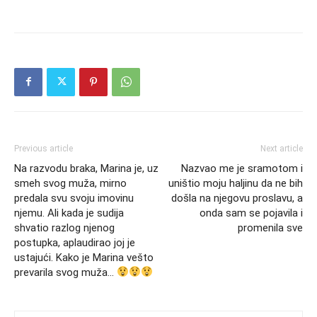
Previous article
Next article
Na razvodu braka, Marina je, uz
Nazvao me je sramotom i
smeh svog muža, mirno
uništio moju haljinu da ne bih
predala svu svoju imovinu
došla na njegovu proslavu, a
njemu. Ali kada je sudija
onda sam se pojavila i
shvatio razlog njenog
promenila sve
postupka, aplaudirao joj je
ustajući. Kako je Marina vešto
prevarila svog muža…