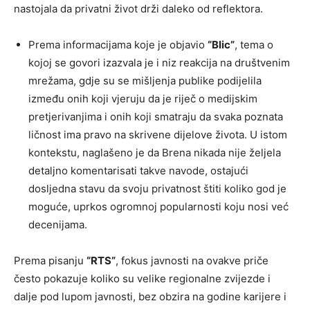
nastojala da privatni život drži daleko od reflektora.
Prema informacijama koje je objavio
“Blic”
, tema o
kojoj se govori izazvala je i niz reakcija na društvenim
mrežama, gdje su se mišljenja publike podijelila
između onih koji vjeruju da je riječ o medijskim
pretjerivanjima i onih koji smatraju da svaka poznata
ličnost ima pravo na skrivene dijelove života. U istom
kontekstu, naglašeno je da Brena nikada nije željela
detaljno komentarisati takve navode, ostajući
dosljedna stavu da svoju privatnost štiti koliko god je
moguće, uprkos ogromnoj popularnosti koju nosi već
decenijama.
Prema pisanju
“RTS”
, fokus javnosti na ovakve priče
često pokazuje koliko su velike regionalne zvijezde i
dalje pod lupom javnosti, bez obzira na godine karijere i