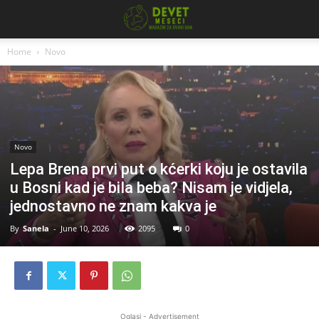
Home
Novo
Novo
Lepa Brena prvi put o kćerki koju je ostavila
u Bosni kad je biIa beba? Nisam je vidjela,
jednostavno ne znam kakva je
By
Sanela
-
June 10, 2026
2095
0
Oglasi - Advertisement