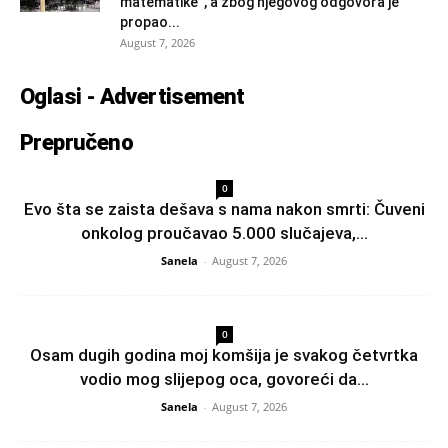
matematike”, a zbog njegovog odgovora je
propao...
August 7, 2026
Oglasi - Advertisement
Prepručeno
0
Evo šta se zaista dešava s nama nakon smrti: Čuveni
onkolog proučavao 5.000 slučajeva,...
Sanela
-
August 7, 2026
0
Osam dugih godina moj komšija je svakog četvrtka
vodio mog slijepog oca, govoreći da...
Sanela
-
August 7, 2026