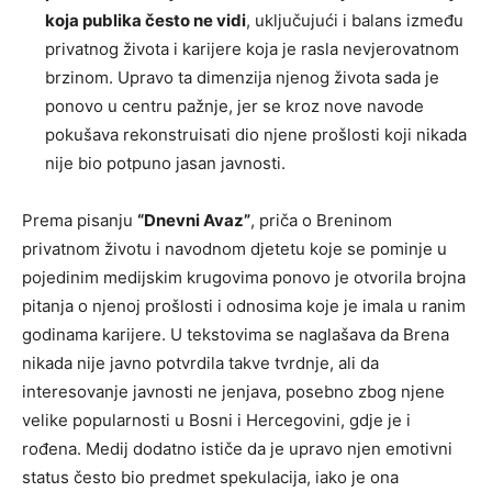
koja publika često ne vidi
, uključujući i balans između
privatnog života i karijere koja je rasla nevjerovatnom
brzinom. Upravo ta dimenzija njenog života sada je
ponovo u centru pažnje, jer se kroz nove navode
pokušava rekonstruisati dio njene prošlosti koji nikada
nije bio potpuno jasan javnosti.
Prema pisanju
“Dnevni Avaz”
, priča o Breninom
privatnom životu i navodnom djetetu koje se pominje u
pojedinim medijskim krugovima ponovo je otvorila brojna
pitanja o njenoj prošlosti i odnosima koje je imala u ranim
godinama karijere. U tekstovima se naglašava da Brena
nikada nije javno potvrdila takve tvrdnje, ali da
interesovanje javnosti ne jenjava, posebno zbog njene
velike popularnosti u Bosni i Hercegovini, gdje je i
rođena. Medij dodatno ističe da je upravo njen emotivni
status često bio predmet spekulacija, iako je ona