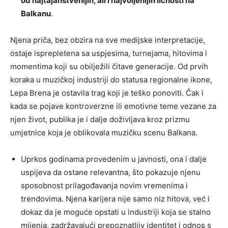
od najtajanstvenijih, ali i najvoljenijih ličnosti na
Balkanu
.
Njena priča, bez obzira na sve medijske interpretacije,
ostaje isprepletena sa uspjesima, turnejama, hitovima i
momentima koji su obilježili čitave generacije. Od prvih
koraka u muzičkoj industriji do statusa regionalne ikone,
Lepa Brena je ostavila trag koji je teško ponoviti. Čak i
kada se pojave kontroverzne ili emotivne teme vezane za
njen život, publika je i dalje doživljava kroz prizmu
umjetnice koja je oblikovala muzičku scenu Balkana.
Uprkos godinama provedenim u javnosti, ona i dalje
uspijeva da ostane relevantna, što pokazuje njenu
sposobnost prilagođavanja novim vremenima i
trendovima. Njena karijera nije samo niz hitova, već i
dokaz da je moguće opstati u industriji koja se stalno
mijenja, zadržavajući prepoznatljiv identitet i odnos s