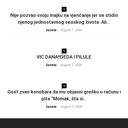
0
Nije pozvao svoju majku na vjenčanje jer se stidio
njenog jednostavnog seoskog života. Ali...
Sanela
-
August 7, 2026
0
VIC DANA!!DEDA I PILULE
Sanela
-
August 7, 2026
0
Gost zvao konobara da mu objasni grešku u računu i
pita “Momak, šta si...
Sanela
-
August 7, 2026