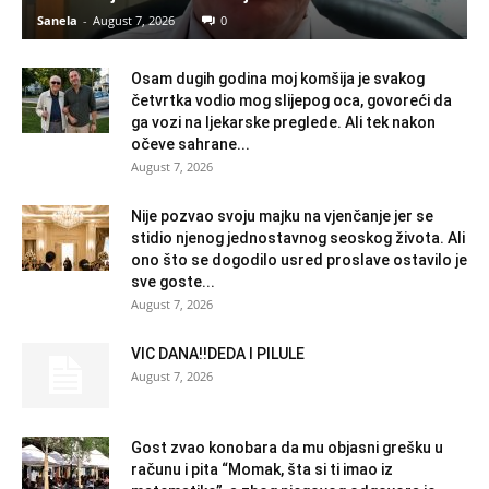
Sanela
-
August 7, 2026
0
Osam dugih godina moj komšija je svakog
četvrtka vodio mog slijepog oca, govoreći da
ga vozi na ljekarske preglede. Ali tek nakon
očeve sahrane...
August 7, 2026
Nije pozvao svoju majku na vjenčanje jer se
stidio njenog jednostavnog seoskog života. Ali
ono što se dogodilo usred proslave ostavilo je
sve goste...
August 7, 2026
VIC DANA!!DEDA I PILULE
August 7, 2026
Gost zvao konobara da mu objasni grešku u
računu i pita “Momak, šta si ti imao iz