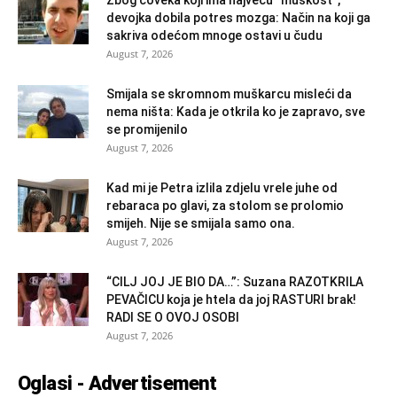
devojka dobila potres mozga: Način na koji ga
sakriva odećom mnoge ostavi u čudu
August 7, 2026
Smijala se skromnom muškarcu misleći da
nema ništa: Kada je otkrila ko je zapravo, sve
se promijenilo
August 7, 2026
Kad mi je Petra izlila zdjelu vrele juhe od
rebaraca po glavi, za stolom se prolomio
smijeh. Nije se smijala samo ona.
August 7, 2026
“CILJ JOJ JE BIO DA…”: Suzana RAZOTKRILA
PEVAČICU koja je htela da joj RASTURI brak!
RADI SE O OVOJ OSOBI
August 7, 2026
Oglasi - Advertisement