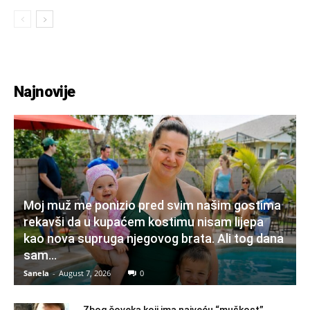
Najnovije
Moj muž me ponizio pred svim našim gostima
rekavši da u kupaćem kostimu nisam lijepa
kao nova supruga njegovog brata. Ali tog dana
sam...
Sanela
-
August 7, 2026
0
Zbog čoveka koji ima najveću “muškost”,