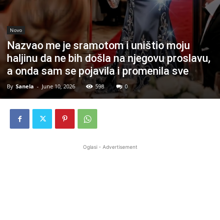
Novo
Nazvao me je sramotom i uništio moju
haljinu da ne bih došla na njegovu proslavu,
a onda sam se pojavila i promenila sve
By
Sanela
-
June 10, 2026
598
0
Oglasi - Advertisement