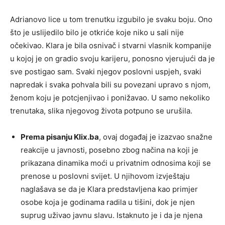
Adrianovo lice u tom trenutku izgubilo je svaku boju. Ono
što je uslijedilo bilo je otkriće koje niko u sali nije
očekivao. Klara je bila osnivač i stvarni vlasnik kompanije
u kojoj je on gradio svoju karijeru, ponosno vjerujući da je
sve postigao sam. Svaki njegov poslovni uspjeh, svaki
napredak i svaka pohvala bili su povezani upravo s njom,
ženom koju je potcjenjivao i ponižavao. U samo nekoliko
trenutaka, slika njegovog života potpuno se urušila.
Prema pisanju Klix.ba
, ovaj događaj je izazvao snažne
reakcije u javnosti, posebno zbog načina na koji je
prikazana dinamika moći u privatnim odnosima koji se
prenose u poslovni svijet. U njihovom izvještaju
naglašava se da je Klara predstavljena kao primjer
osobe koja je godinama radila u tišini, dok je njen
suprug uživao javnu slavu. Istaknuto je i da je njena