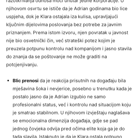
razotkrivanja odnosa moći unutar jedne korporacije. U
njihovom osvrtu se ističe da je Adrian godinama bio lice
uspjeha, dok je Klara ostajala iza kulisa, upravljajući
ključnim dijelovima poslovanja bez potrebe za javnim
priznanjem. Prema istom izvoru, njen povratak u javnost
nije bio osvetnički čin, već strateški potez kojim je
preuzela potpunu kontrolu nad kompanijom i jasno stavila
do znanja da se poštovanje ne može graditi na
potcjenjivanju.
Blic prenosi
da je reakcija prisutnih na događaju bila
mješavina šoka i nevjerice, posebno u trenutku kada je
postalo jasno da je Adrian izgubio ne samo
profesionalni status, već i kontrolu nad situacijom koju
je smatrao stabilnom. U njihovom izvještaju naglašava
se emocionalna dimenzija događaja, gdje se pad
jednog čovjeka odvija pred očima elite koja ga je do
tada slavila. Istaknuto je da je Klara ostala potpuno