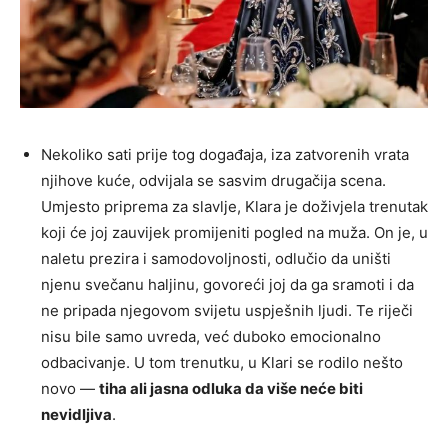
Nekoliko sati prije tog događaja, iza zatvorenih vrata
njihove kuće, odvijala se sasvim drugačija scena.
Umjesto priprema za slavlje, Klara je doživjela trenutak
koji će joj zauvijek promijeniti pogled na muža. On je, u
naletu prezira i samodovoljnosti, odlučio da uništi
njenu svečanu haljinu, govoreći joj da ga sramoti i da
ne pripada njegovom svijetu uspješnih ljudi. Te riječi
nisu bile samo uvreda, već duboko emocionalno
odbacivanje. U tom trenutku, u Klari se rodilo nešto
novo —
tiha ali jasna odluka da više neće biti
nevidljiva
.