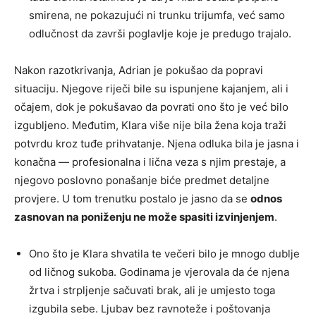
smirena, ne pokazujući ni trunku trijumfa, već samo
odlučnost da završi poglavlje koje je predugo trajalo.
Nakon razotkrivanja, Adrian je pokušao da popravi
situaciju. Njegove riječi bile su ispunjene kajanjem, ali i
očajem, dok je pokušavao da povrati ono što je već bilo
izgubljeno. Međutim, Klara više nije bila žena koja traži
potvrdu kroz tuđe prihvatanje. Njena odluka bila je jasna i
konačna — profesionalna i lična veza s njim prestaje, a
njegovo poslovno ponašanje biće predmet detaljne
provjere. U tom trenutku postalo je jasno da se
odnos
zasnovan na poniženju ne može spasiti izvinjenjem
.
Ono što je Klara shvatila te večeri bilo je mnogo dublje
od ličnog sukoba. Godinama je vjerovala da će njena
žrtva i strpljenje sačuvati brak, ali je umjesto toga
izgubila sebe. Ljubav bez ravnoteže i poštovanja