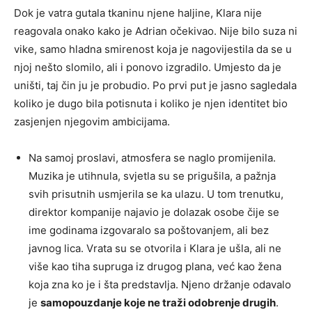
Dok je vatra gutala tkaninu njene haljine, Klara nije
reagovala onako kako je Adrian očekivao. Nije bilo suza ni
vike, samo hladna smirenost koja je nagovijestila da se u
njoj nešto slomilo, ali i ponovo izgradilo. Umjesto da je
uništi, taj čin ju je probudio. Po prvi put je jasno sagledala
koliko je dugo bila potisnuta i koliko je njen identitet bio
zasjenjen njegovim ambicijama.
Na samoj proslavi, atmosfera se naglo promijenila.
Muzika je utihnula, svjetla su se prigušila, a pažnja
svih prisutnih usmjerila se ka ulazu. U tom trenutku,
direktor kompanije najavio je dolazak osobe čije se
ime godinama izgovaralo sa poštovanjem, ali bez
javnog lica. Vrata su se otvorila i Klara je ušla, ali ne
više kao tiha supruga iz drugog plana, već kao žena
koja zna ko je i šta predstavlja. Njeno držanje odavalo
je
samopouzdanje koje ne traži odobrenje drugih
.