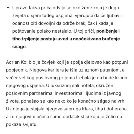
Upravo takva priča odvija se oko žene koja je dugo
živjela u sjeni tuđeg uspjeha, vjerujući da će ljubav i
odanost biti dovoljni da održe brak, čak i kada je
poštovanje polako nestajalo. U toj priči,
poniženje i
tiho trpljenje postaju uvod u neočekivano buđenje
snage
.
Adrian Kol bio je čovjek koji je spolja djelovao kao potpuni
pobjednik. Njegova karijera je išla uzlaznom putanjom, a
večer velikog poslovnog prijema trebala je da bude kruna
njegovog uspjeha. U luksuznoj sali hotela, okružen
poslovnim partnerima, investitorima i ljudima iz javnog
života, ponašao se kao neko ko je konačno stigao na vrh.
Uz njega je stajala njegova supruga Klara, tiha i dotjerana,
ali u njegovim očima samo dodatak slici koju je želio da
pokaže svijetu.