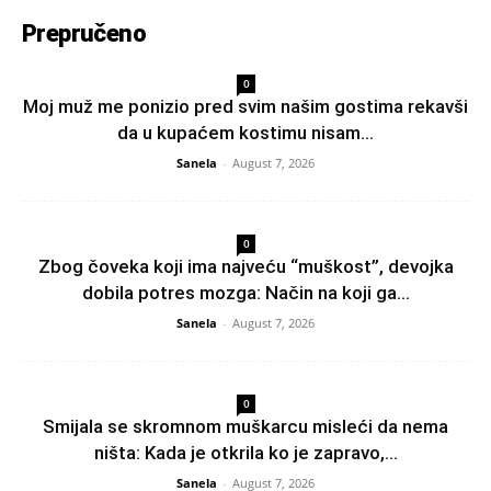
Prepručeno
0
Moj muž me ponizio pred svim našim gostima rekavši
da u kupaćem kostimu nisam...
Sanela
-
August 7, 2026
0
Zbog čoveka koji ima najveću “muškost”, devojka
dobila potres mozga: Način na koji ga...
Sanela
-
August 7, 2026
0
Smijala se skromnom muškarcu misleći da nema
ništa: Kada je otkrila ko je zapravo,...
Sanela
-
August 7, 2026