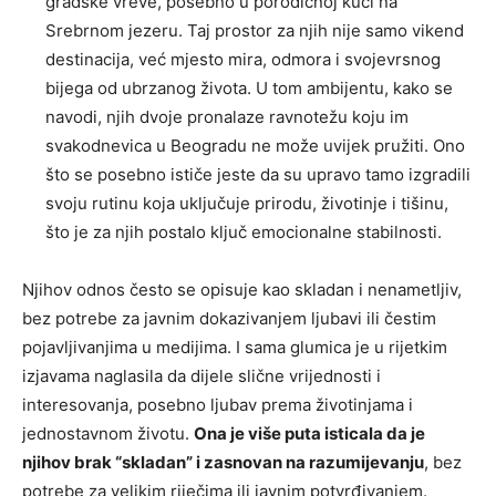
gradske vreve, posebno u porodičnoj kući na
Srebrnom jezeru. Taj prostor za njih nije samo vikend
destinacija, već mjesto mira, odmora i svojevrsnog
bijega od ubrzanog života. U tom ambijentu, kako se
navodi, njih dvoje pronalaze ravnotežu koju im
svakodnevica u Beogradu ne može uvijek pružiti. Ono
što se posebno ističe jeste da su upravo tamo izgradili
svoju rutinu koja uključuje prirodu, životinje i tišinu,
što je za njih postalo ključ emocionalne stabilnosti.
Njihov odnos često se opisuje kao skladan i nenametljiv,
bez potrebe za javnim dokazivanjem ljubavi ili čestim
pojavljivanjima u medijima. I sama glumica je u rijetkim
izjavama naglasila da dijele slične vrijednosti i
interesovanja, posebno ljubav prema životinjama i
jednostavnom životu.
Ona je više puta isticala da je
njihov brak “skladan” i zasnovan na razumijevanju
, bez
potrebe za velikim riječima ili javnim potvrđivanjem.