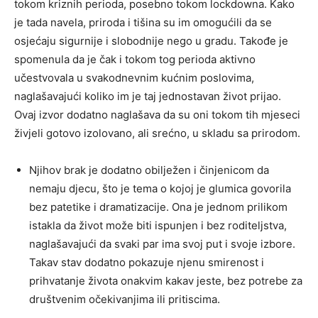
tokom kriznih perioda, posebno tokom lockdowna. Kako
je tada navela, priroda i tišina su im omogućili da se
osjećaju sigurnije i slobodnije nego u gradu. Takođe je
spomenula da je čak i tokom tog perioda aktivno
učestvovala u svakodnevnim kućnim poslovima,
naglašavajući koliko im je taj jednostavan život prijao.
Ovaj izvor dodatno naglašava da su oni tokom tih mjeseci
živjeli gotovo izolovano, ali srećno, u skladu sa prirodom.
Njihov brak je dodatno obilježen i činjenicom da
nemaju djecu, što je tema o kojoj je glumica govorila
bez patetike i dramatizacije. Ona je jednom prilikom
istakla da život može biti ispunjen i bez roditeljstva,
naglašavajući da svaki par ima svoj put i svoje izbore.
Takav stav dodatno pokazuje njenu smirenost i
prihvatanje života onakvim kakav jeste, bez potrebe za
društvenim očekivanjima ili pritiscima.