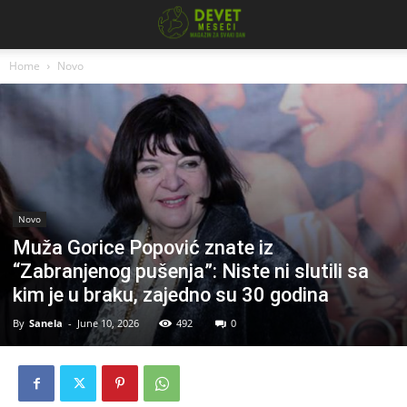
Home
Novo
Novo
Muža Gorice Popović znate iz
“Zabranjenog pušenja”: Niste ni slutili sa
kim je u braku, zajedno su 30 godina
By
Sanela
-
June 10, 2026
492
0