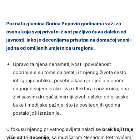
Poznata glumica Gorica Popović godinama važi za
osobu koja svoj privatni život pažljivo čuva daleko od
javnosti, iako je decenijama prisutna na domaćoj sceni i
jedna od omiljenih umjetnica u regionu.
Upravo ta njena nenametljivost i povučenost
doprinijele su tome da detalji iz njenog života često
intrigiraju publiku, posebno kada je riječ o njenom
dugogodišnjem braku. Iza reflektora i pozornica, ona
živi sasvim drugačiji, mirniji život, daleko od gradske
buke i medijske pažnje, što je posljednjih godina
postalo još izraženije.
U fokusu njenog privatnog svijeta nalazi se
brak koji traje
više od tri decenije
, sa muzičarom Nenadom Petrovićem,