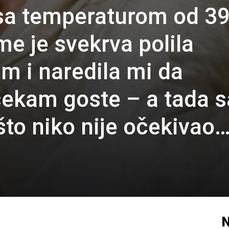
sa temperaturom od 39
e je svekrva polila
 i naredila mi da
čekam goste – a tada 
 što niko nije očekivao
N