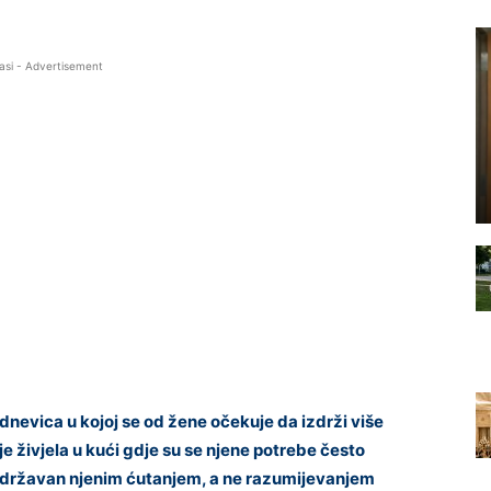
asi - Advertisement
odnevica u kojoj se od žene očekuje da izdrži više
e živjela u kući gdje su se njene potrebe često
r održavan njenim ćutanjem, a ne razumijevanjem