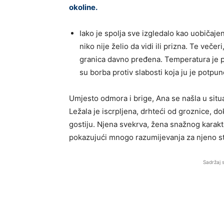
okoline.
Iako je spolja sve izgledalo kao uobičajen
niko nije želio da vidi ili prizna. Te večer
granica davno pređena. Temperatura je 
su borba protiv slabosti koja ju je potpun
Umjesto odmora i brige, Ana se našla u situaci
Ležala je iscrpljena, drhteći od groznice, d
gostiju. Njena svekrva, žena snažnog karakte
pokazujući mnogo razumijevanja za njeno st
Sadržaj 