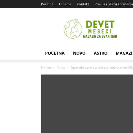
Početna
O nama
Kontakt
Pravila i uslovi korištenja
Devet
Meseci
POČETNA
NOVO
ASTRO
MAGAZI
Home
Novo
Spavala sam sa temperaturom od 39,5 