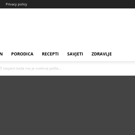
Privacy policy
N
PORODICA
RECEPTI
SAVJETI
ZDRAVLJE
stepeni kada me je svekrva polila...