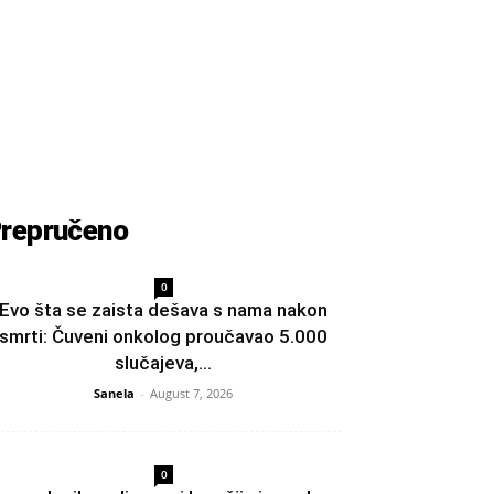
repručeno
0
Evo šta se zaista dešava s nama nakon
smrti: Čuveni onkolog proučavao 5.000
slučajeva,...
Sanela
-
August 7, 2026
0