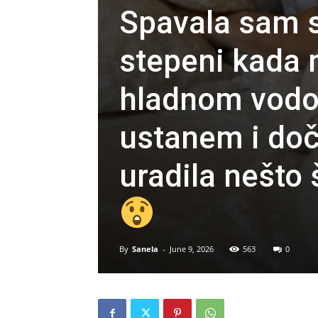
Spavala sam 
stepeni kada m
hladnom vodom
ustanem i do
uradila nešto
By
Sanela
-
June 9, 2026
563
0