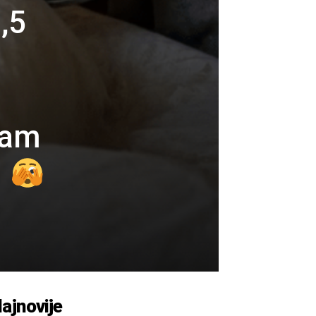
,5
sam
…
ajnovije