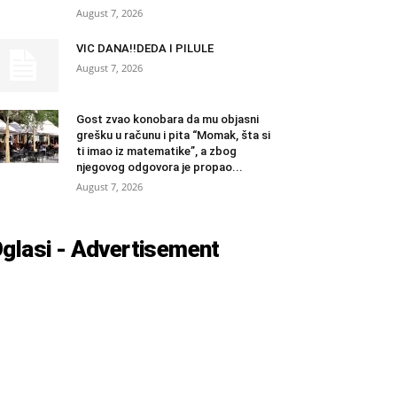
August 7, 2026
VIC DANA!!DEDA I PILULE
August 7, 2026
Gost zvao konobara da mu objasni
grešku u računu i pita “Momak, šta si
ti imao iz matematike”, a zbog
njegovog odgovora je propao...
August 7, 2026
glasi - Advertisement