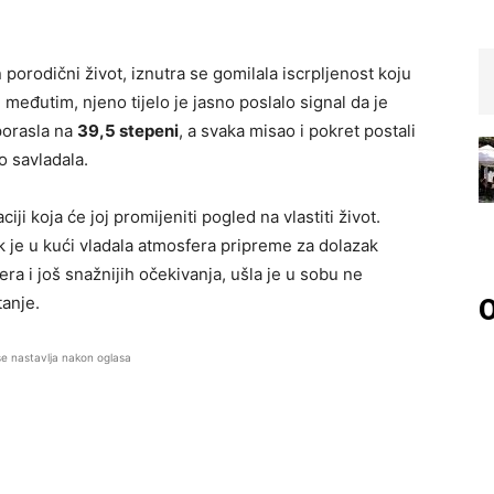
 porodični život, iznutra se gomilala iscrpljenost koju
i, međutim, njeno tijelo je jasno poslalo signal da je
porasla na
39,5 stepeni
, a svaka misao i pokret postali
o savladala.
ji koja će joj promijeniti pogled na vlastiti život.
ok je u kući vladala atmosfera pripreme za dolazak
ra i još snažnijih očekivanja, ušla je u sobu ne
anje.
O
se nastavlja nakon oglasa