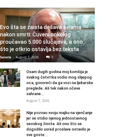
Evo šta se zaista dešava s nama
nakon smrti: Čuveni onkolog
proučavao 5.000 slučajeva, a ono
što je otkrio ostavlja bez teksta
Sanela
-
August 7, 2026
0
Osam dugih godina moj komšija je
svakog četvrtka vodio mog slijepog
oca, govoreći da ga vozi na ljekarske
preglede. Ali tek nakon očeve
sahrane...
August 7, 2026
Nije pozvao svoju majku na vjenčanje
jer se stidio njenog jednostavnog
seoskog života. Ali ono što se
dogodilo usred proslave ostavilo je
sve goste...