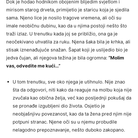
Dok je hodao hodnikom obojenim blijedim svjetlom i
mirisom starog drveta, primijetio je staricu koja je sjedila
sama. Njeno lice je nosilo tragove vremena, ali oči su
imale neobičnu dubinu, kao da u njima postoji nešto što
traži izlaz. U trenutku kada joj se približio, ona ga je
neočekivano uhvatila za ruku. Njena šaka bila je krhka, ali
stisak iznenađujuće snažan. Šapat koji je uslijedio bio je
jedva čujan, ali njegova težina je bila ogromna:
“Molim
vas, odvedite me kući…”
U tom trenutku, sve oko njega je utihnulo. Nije znao
šta da odgovori, niti kako da reaguje na molbu koja nije
zvučala kao obična želja, već kao posljednji pokušaj da
se pronađe izgubljeni dio života. Osjetio je
neobjašnjivu povezanost, kao da ta žena pred njim nije
potpuni stranac. Njene oči su u njemu probudile
nelagodno prepoznavanje, nešto duboko zakopano.