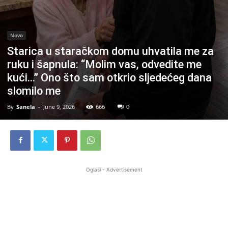
Novo
Starica u staračkom domu uhvatila me za
ruku i šapnula: “Molim vas, odvedite me
kući…” Ono što sam otkrio sljedećeg dana
slomilo me
By
Sanela
-
June 9, 2026
666
0
Oglasi - Advertisement