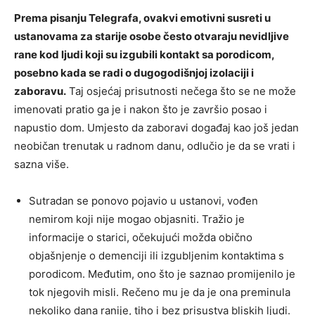
Prema pisanju Telegrafa, ovakvi emotivni susreti u
ustanovama za starije osobe često otvaraju nevidljive
rane kod ljudi koji su izgubili kontakt sa porodicom,
posebno kada se radi o dugogodišnjoj izolaciji i
zaboravu.
Taj osjećaj prisutnosti nečega što se ne može
imenovati pratio ga je i nakon što je završio posao i
napustio dom. Umjesto da zaboravi događaj kao još jedan
neobičan trenutak u radnom danu, odlučio je da se vrati i
sazna više.
Sutradan se ponovo pojavio u ustanovi, vođen
nemirom koji nije mogao objasniti. Tražio je
informacije o starici, očekujući možda obično
objašnjenje o demenciji ili izgubljenim kontaktima s
porodicom. Međutim, ono što je saznao promijenilo je
tok njegovih misli. Rečeno mu je da je ona preminula
nekoliko dana ranije, tiho i bez prisustva bliskih ljudi.