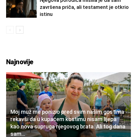
završena priča, ali testament je otkrio
istinu
Najnovije
Moj muž me ponizio pred svim našim gostima
rekavši da u kupaćem kostimu nisam lijepa
kao nova supruga njegovog brata. Ali tog dana
sam...