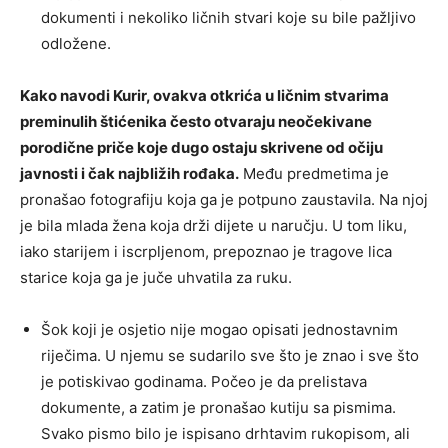
dokumenti i nekoliko ličnih stvari koje su bile pažljivo
odložene.
Kako navodi Kurir, ovakva otkrića u ličnim stvarima
preminulih štićenika često otvaraju neočekivane
porodične priče koje dugo ostaju skrivene od očiju
javnosti i čak najbližih rođaka.
Među predmetima je
pronašao fotografiju koja ga je potpuno zaustavila. Na njoj
je bila mlada žena koja drži dijete u naručju. U tom liku,
iako starijem i iscrpljenom, prepoznao je tragove lica
starice koja ga je juče uhvatila za ruku.
Šok koji je osjetio nije mogao opisati jednostavnim
riječima. U njemu se sudarilo sve što je znao i sve što
je potiskivao godinama. Počeo je da prelistava
dokumente, a zatim je pronašao kutiju sa pismima.
Svako pismo bilo je ispisano drhtavim rukopisom, ali