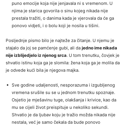
puno emocije koja nije jenjavala ni s vremenom. U
njima je starica govorila o sinu kojeg nikada nije
prestala tražiti, o danima kada je vjerovala da će ga
ponovo vidjeti, i o bolu koji je nosila u tišini.
Posljednje pismo bilo je najteže za čitanje. U njemu je
stajalo da joj se pamćenje gubi, ali da
jedno ime nikada
nije izblijedjelo iz njenog srca
. U tom trenutku, čovjek je
shvatio istinu koja ga je slomila: žena koja ga je molila da
je odvede kući bila je njegova majka.
Sve godine udaljenosti, nesporazuma i izgubljenog
vremena srušile su se u jednom trenutku spoznaje.
Osjetio je mješavinu tuge, olakšanja i krivice, kao da
mu se cijeli život preispituje u nekoliko sekundi.
Shvatio je da ljubav koju je tražio možda nikada nije
nestala, već je samo čekala da bude ponovo