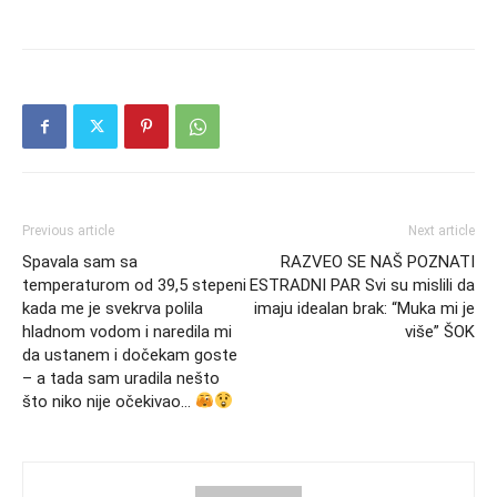
Previous article
Next article
Spavala sam sa
RAZVEO SE NAŠ POZNATI
temperaturom od 39,5 stepeni
ESTRADNI PAR Svi su mislili da
kada me je svekrva polila
imaju idealan brak: “Muka mi je
hladnom vodom i naredila mi
više” ŠOK
da ustanem i dočekam goste
– a tada sam uradila nešto
što niko nije očekivao…