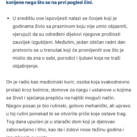
korijene nego što se na prvi pogled čini.
U središtu ove ispovijesti nalazi se čovjek koji je
godinama živio sa prazninom koju nije umio objasniti,
vjerujući da su određeni dijelovi njegove prošlosti
zauvijek izgubljeni. Međutim, jedan običan radni dan
pretvorio se u trenutak koji će promijeniti sve što je
mislio da zna o sebi, porodici i ljubavi koja ne traži
objašnjenje.
On je radio kao medicinski kurir, osoba koja svakodnevno
prolazi kroz bolnice, domove za njegu i ustanove u kojima
se život i sjećanja prepliću na najtiši mogući način.
Njegov posao je bio rutinski, gotovo mehanički, ali upravo
u toj rutini ponekad bi se otvorile priče koje ostave trag.
Tog dana upućen je u starački dom koji je djelovao
zaboravljeno i tiho, kao da i zidovi nose težinu godina i