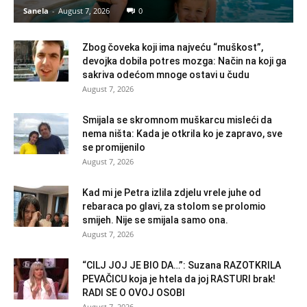
Sanela
-
August 7, 2026
0
Zbog čoveka koji ima najveću “muškost”,
devojka dobila potres mozga: Način na koji ga
sakriva odećom mnoge ostavi u čudu
August 7, 2026
Smijala se skromnom muškarcu misleći da
nema ništa: Kada je otkrila ko je zapravo, sve
se promijenilo
August 7, 2026
Kad mi je Petra izlila zdjelu vrele juhe od
rebaraca po glavi, za stolom se prolomio
smijeh. Nije se smijala samo ona.
August 7, 2026
“CILJ JOJ JE BIO DA…”: Suzana RAZOTKRILA
PEVAČICU koja je htela da joj RASTURI brak!
RADI SE O OVOJ OSOBI
August 7, 2026