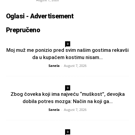
Oglasi - Advertisement
Prepručeno
0
Moj muž me ponizio pred svim našim gostima rekavši
da u kupaćem kostimu nisam...
Sanela
-
August 7, 2026
0
Zbog čoveka koji ima najveću “muškost”, devojka
dobila potres mozga: Način na koji ga...
Sanela
-
August 7, 2026
0